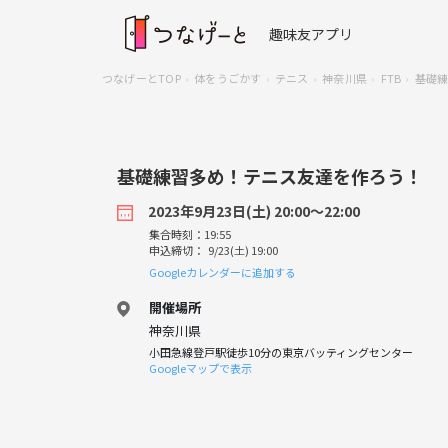
趣味友アプリ
つなげーとTOP
体をうごかす
テニス
神奈川県
FTB
基礎
基礎練習多め！テニス友達を作ろう！
2023年9月23日(土) 20:00〜22:00
集合時刻：19:55
申込締切： 9/23(土) 19:00
Googleカレンダーに追加する
開催場所
神奈川県
小田急線登戸駅徒歩10分の東京バッティングセンター
Googleマップで表示