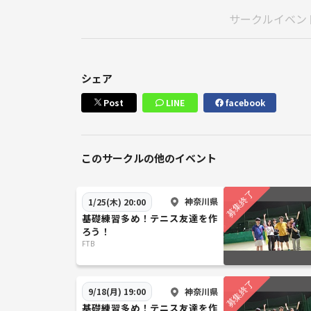
サークルイベン
シェア
Post
LINE
facebook
このサークルの他のイベント
神奈川県
1/25(木) 20:00
基礎練習多め！テニス友達を作
ろう！
FTB
神奈川県
9/18(月) 19:00
基礎練習多め！テニス友達を作