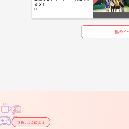
ろう！
FTB
他のイ
♫
✧
✦
✦
♪
✧
さあ、はじめよう