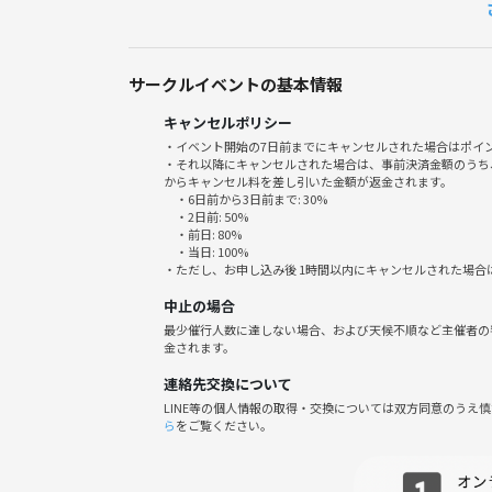
世代層は現在20代が多いですが、その他の世代の方
また、レベルについても初心者から中上級者まで幅
サークルイベントの基本情報
どなたでも気軽に参加してください！
キャンセルポリシー
年代性別レベルは一切問いません！
・イベント開始の7日前までにキャンセルされた場合はポイ
・それ以降にキャンセルされた場合は、事前決済金額のうち
楽しくテニスできる方なら誰でも大歓迎です！一緒
からキャンセル料を差し引いた金額が返金されます。
・6日前から3日前まで: 30%
・2日前: 50%
☆注意事項☆
・前日: 80%
①ビジネス、マルチ商法、その他サークル団体への
・当日: 100%
・ただし、お申し込み後 1時間以内にキャンセルされた場合
②メンバーへの執拗な連絡など、お相手の方が迷惑
中止の場合
あります。
最少催行人数に達しない場合、および天候不順など主催者の
金されます。
直前のご連絡は通知に気が付かない場合がございま
連絡先交換について
LINE等の個人情報の取得・交換については双方同意のうえ
ら
をご覧ください。