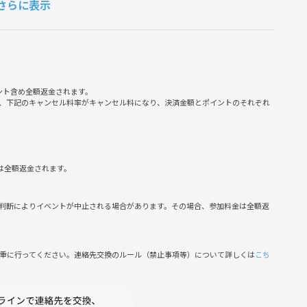
さらに表示
も大歓迎です！
広く参加しています！
ント含め全額返金されます。
、下記のキャンセル料率がキャンセル料になり、決済金額とポイントのそれぞれ
にテニス上手になりましょう！
勧誘は固くお断りします。発見次第以降参加をお断りします。
は全額返金されます。
に感じる行為はご遠慮ください。以降の参加をお断りする場合が
判断によりイベントが中止される場合があります。その場合、参加料金は全額返
すので、参加の際はお早めにご連絡お願いいたします！
慎重に行ってください。連絡先交換のルール（禁止事項等）について詳しくは
こち