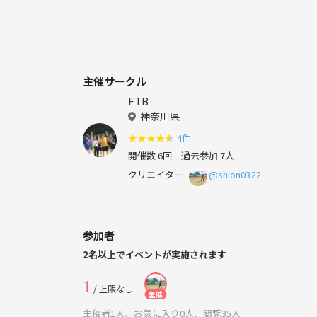
主催サークル
FTB
神奈川県
★
★
★
★
★
4件
開催数 6回
過去参加 7人
クリエイター
@shion0322
参加者
2名以上でイベントが実施されます
1
/ 上限なし
主催
主催者1人、お気に入り0人、閲覧35人