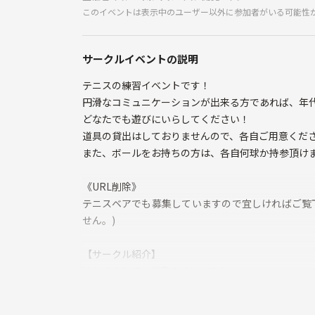
このイベントは表示中のユーザー以外に参加者がいる可能性
サークルイベントの説明
テニスの練習イベントです！
円滑なコミュニケーションが出来る方であれば、年
どなたでも遊びにいらしてください！
道具の貸出はしておりませんので、各自ご用意くだ
また、ボールをお持ちの方は、各自何球か持参頂け
《URL削除》
テニスベアでも募集していますので宜しければご覧
せん。)
【サークル紹介】
はじめまして、代表のshionです！
当サークルは主に神奈川〜東京のテニスコートで活