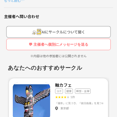
もっと読む…
・肩こり、腰痛を改善したい方
・ダイエットしたい方
・疲れやすい方
仲良くしてください♪
主催者へ問い合わせ
・とにかくスッキリしたい方
理由はなんでもOKです！一緒にヨガで身体を動かしましょ〜♪
AIにサークルについて聞く
憧れの人がヨガをやっていたので、私もヨガを始めました 笑
💬 主催者へ個別にメッセージを送る
始めてみたらどんどん沼にハマり、今は元々やっていたダンスとバレエ
※内容は他の参加者には公開されません
講師の経験を元に、ヨガの講師になりました♡
あなたへのおすすめサークル
【レッスンについて】
スタジオ
軸カフェ
・大久保駅から徒歩1分です。
ヨガ
健康
瞑想・坐禅
・当日はスタジオまで直接いらしてください。
★
★
★
★
★
5件
※レッスンは1時間程を予定しています
東京都
※当日は動きやすい服装をお持ちください
※マットなどはこちらで用意いたします