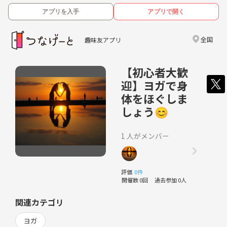
アプリを入手
アプリで開く
全国
趣味友アプリ
【初心者大歓
迎】ヨガで身
体をほぐしま
しょう😊
1 人がメンバー
評価
0件
開催数 0回
過去参加 0人
関連カテゴリ
ヨガ