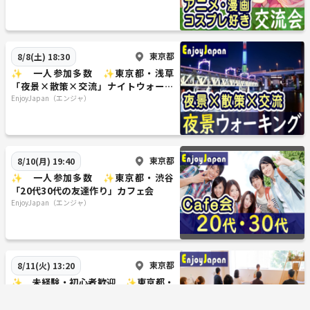
🔔 お断り事項 🔔
❶ 当エンジョイジャパンでは、ネットワークビジネス・宗教の勧誘目
的の方のご参加をお断りしております。
東京都
8/8(土) 18:30
❷ ビジネス交流会・異業種交流会、当方で認めた共催者を除き、イベ
✨ 一人参加多数 ✨東京都・浅草
ント中のチラシ配布・イベント告知・セールスや勧誘をお断りしており
「夜景×散策×交流」ナイトウォーキ
ます。
ング
EnjoyJapan（エンジャ）
❸ 他の参加者やスタッフを大切に出来ない暴言や暴力行為、ハラスメ
ント行為・ストーカー行為などの迷惑行為をする方をお断りしておりま
す。
東京都
8/10(月) 19:40
🔔 ご注意事項 🔔
✨ 一人参加多数 ✨東京都・渋谷
【中止について】イベント中止の際は、お申込み頂いたサイトからメー
「20代30代の友達作り」カフェ会
ルにてご案内させて頂きます。その為各サイトの設定に基づき、メール
EnjoyJapan（エンジャ）
受信が必ずできるよう各自のご責任にてご設定下さい。
【飲酒について】20歳未満の飲酒は固く法律で禁じられております。ま
た、酒運転も固く法律で禁じられております。お車でお越しの際はハン
ドルキーパーを決めてご来場頂くか、代行や公共交通機関をご利用にて
東京都
8/11(火) 13:20
お帰り下さい。
✨ 未経験・初心者歓迎 ✨東京都・
御徒町「スタジオ・ヨガ」イベント
🔔 キャンセルポリシー 🔔
EnjoyJapan（エンジャ）