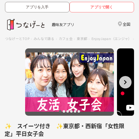
アプリを入手
アプリで開く
全国
趣味友アプリ
つなげーとTOP
みんなで語る
カフェ会
東京都
EnjoyJapan（エンジャ）
✨ スイーツ付き ✨東京都・西新宿「女性限
定」平日女子会