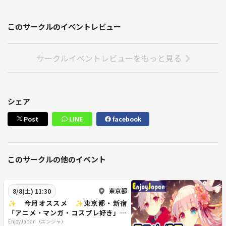
※一部のイベントでは使用しません
このサークルのイベントレビュー
◆━━━━━━━━━━━━━━━━━━━◆
参加ルール
サークルイベントレビューをもっと見る
◆━━━━━━━━━━━━━━━━━━━◆
🌻 EnjoyJapanのルール 🌻
❶ ポジティブな会話を心がけよう♪
❷ ネガティブな言葉は極力避けよう
シェア
❸ 今日の出会いを大切にしよう♪
Post
LINE
facebook
🌻 EnjoyJapanの参加条件 🌻
❶ 異性同性問わずご縁を作りたい方
❷ 人間関係の大切さを理解頂ける方
❸ 目の前の方を大切に出来る方
このサークルの他のイベント
🌻 EnjoyJapanの禁止事項 🌻
東京都
8/8(土) 11:30
❶ 人の好まない組織・団体の関係者
❷ 強引な勧誘やセールスをする方
✨ 今月オススメ ✨東京都・新宿
「アニメ・マンガ・コスプレ好き」交
❸ 人の嫌がる行為をする方
流会
EnjoyJapan（エンジャ）