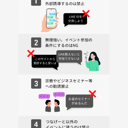
ー
❺ 支払い方法
事前払いになります
❻ 定員
最大：２０名
❼ この会場の受付方法
到着したら「イベント」で来ましたとお伝え下さい、スタッフがお受付
を致します。
❽ 会場
✨ コンファレンス東京 ✨
✨JR新宿駅「南口」より徒歩５分✨
住所：東京都新宿区西新宿1-19-5【新宿幸容ビル】4F
【目印】「Softbankショップ」のあるビルの４階です。
※到着したら「エンジョイジャパンの参加」とお伝え下さい。
❾ 遅刻
何かの都合でどうしても遅れてしまう場合もあると思います。終了のお
時間まではご参加頂けますので、どうぞ慌てず安全にお越しください。
❿ キャンセル
ご都合が悪くなりキャンセルされる場合は、お申込みしたサイトからの
キャンセルをお願い致します。
⓫ 中止ケース