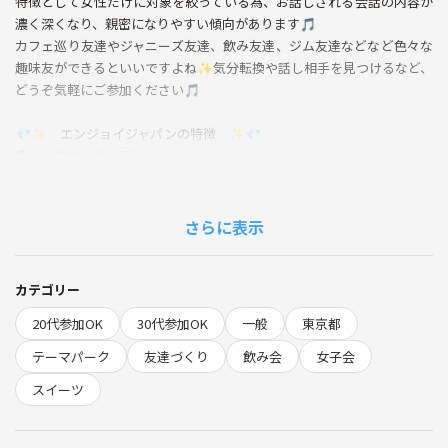
特徴として女性だけに対象を絞っている為、お話しされる会話の内容が
濃く深くなり、親密になりやすい傾向があります🎵
カフェ巡り友達やジャニーズ友達、飲み友達、ジム友達などなど色々な
趣味友ができるといいですよね✨気分転換や話し相手を見つけるなど、
どうぞ気軽にご参加ください🎵
💎✨ エンジョイジャパンの特徴 ✨💎
❶一人参加：約９５％
❷ 満足度 ：★４.５以上
❸ 月参加 ：約５００名
さらに表示
💎✨ この企画で得られるメリット ✨💎
❶ ポジティブな方々とのご縁💁
❷ 共通点ある女性同士の出会い🌞
カテゴリー
❸ ずっと繋がりを持てる友達🙆‍♂️
20代参加OK
30代参加OK
一般
東京都
❹ 自然と会話が盛り上がる👍
❺ イベント後も使える交流場✨
テーマパーク
友達づくり
飲み会
女子会
▶女子会では女性同士だからこそ想いや趣味嗜好が近い人が集まります
スイーツ
✨類友との出会いで新しい扉を開きませんか？✨
◆━━━━━━━━━━━━━━━━━━━◆