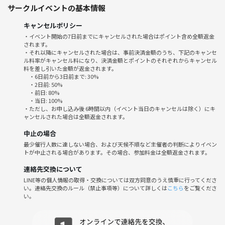
サークルイベントの基本情報
お薦めのイベント
◆━━━━━━━━━━━━━━━━━━━◆
キャンセルポリシー
ご都合が合わなかったり満席にてご参加できない場合には、他にも色々
・イベント開始の7日前までにキャンセルされた場合はポイント含め全額返金
な企画がありますので、
されます。
▼コチラから他イベントもご検討頂けると幸いです。
・それ以降にキャンセルされた場合は、事前決済金額のうち、下記のキャンセ
ル料率がキャンセル料になり、決済金額とポイントのそれぞれからキャンセル
https://tunagate.com/circle/76505
料を差し引いた金額が返金されます。
・6日前から3日前まで: 30%
・2日前: 50%
・前日: 80%
◆━━━━━━━━━━━━━━━━━━━◆
・当日: 100%
イベントについて
・ただし、お申し込み後 6時間以内（イベント当日のキャンセルは除く）にキ
ャンセルされた場合は全額返金されます。
◆━━━━━━━━━━━━━━━━━━━◆
🌼 イベント詳細 🌼
中止の場合
❶ 開催日時
最少催行人数に達しない場合、および天候不順など主催者の判断によりイベン
≪タイトルや開催日情報をご確認下さい≫
トが中止される場合があります。その場合、参加料金は全額返金されます。
❷ 特記事項
連絡先交換について
✨ 女性限定の女子会です ✨
LINE等の個人情報の取得・交換については双方同意のうえ慎重に行ってくださ
❸ 参加費
い。連絡先交換のルール（禁止事項等）について詳しくは
こちら
をご覧くださ
お一人：１５００円
い。
※スイーツ・ドリンク付きです♪
❹ 割引