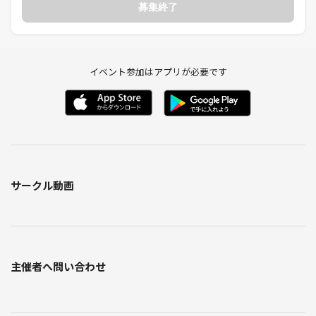
募集終了
にどうぞ♪
↓
❺ 席替え
人数次第ですが２～３回を予定
イベント参加はアプリが必要です
↓
❻ 交流会終了
お店では解散となりますが、お時間のある方はその後の交流も自由にど
うぞ♪
↓
❼ アフターフォロー
イベント後も交流ができる無料コミュニティを用意しています♪
サークル動画
🌼 交流アイテム 🌼
皆さんが交流しやすいように
自己紹介カードをご用意しています♪
❶ ニックネーム
❷ 好きな事や興味・今ハマっている事など
主催者へ問い合わせ
❸ 得意な事やできる事・知っている事など
❹ 教えて欲しい事・仲良くなりたい人など
が記入できるようになっています。