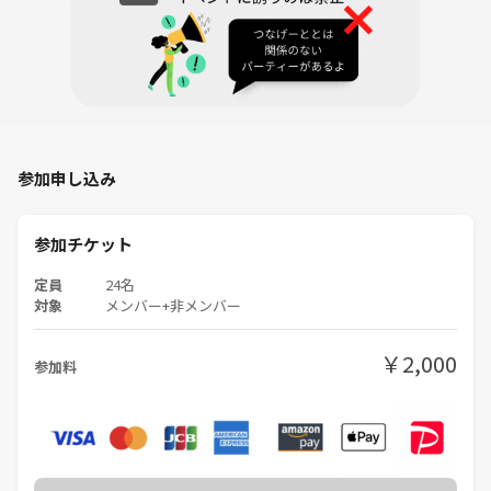
大雨・台風・大雪・地震など特別な天災の場合には状況を判断してご連
絡させて頂きます。
⓬ お断り
こちらの企画ではネットワークビジネス・宗教の勧誘目的の方のご参加
をお断りしております。
🌼 イベントの流れ 🌼
参加申し込み
❶ 受付
開始10分前から受付スタート♪
受付にお時間がかかる場合がありますので、早めに受付されるのをオス
参加チケット
スメ致します。
定員
24名
↓
対象
メンバー+非メンバー
❷ ワンオーダー
お店に１品以上のオーダー☕
￥2,000
↓
参加料
❸ ご案内
順番にお席にご案内１テーブル２～６名予定
↓
❹ 交流会開始
２名以上になったお席から自由にお話し下さい✨連絡先交換もご自由