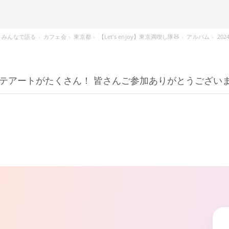
みんなで語る
カフェ会
東京都
【Let's enjoy】東京満喫し隊🧸
アルバム
202
テアートがたくさん！ 皆さんご参加ありがとうございま