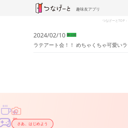
趣味友アプリ
つなげーとTOP
2024/02/10
公開
ラテアート会！！ めちゃくちゃ可愛いラ
♫
✧
✦
✦
♪
✧
さあ、はじめよう