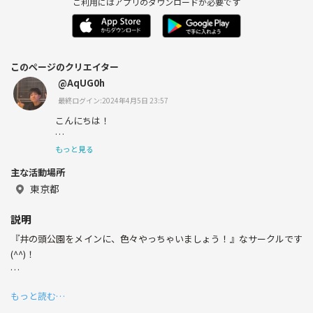
ご利用にはアプリのダウンロードが必要です
このページのクリエイター
@AqUG0h
最終ログイン:2024年4月5日 23:57
こんにちは！
都内在住のあっきーと言います！
もっと見る
主な活動場所
コロナでずっとテレワークなので、
東京都
外に出たくて始めました！
説明
よろしくお願いします！🙇‍♂️
『井の頭公園をメインに、色々やっちゃいましょう！』なサークルです
(^^)！
とりあえず、ランニングや英会話など色々と企画していこうと思いまー
もっと読む…
す！🏃‍♂️🏃‍♀️