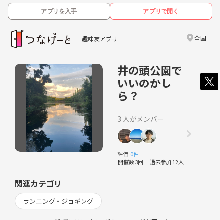
アプリを入手
アプリで開く
全国
趣味友アプリ
井の頭公園で
いいのかし
ら？
3 人がメンバー
評価
0件
開催数 3回
過去参加 12人
関連カテゴリ
ランニング・ジョギング