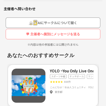
主催者へ問い合わせ
AIにサークルについて聞く
💬 主催者へ個別にメッセージを送る
※内容は他の参加者には公開されません
あなたへのおすすめサークル
YOLO ~You Only Live Once~
スポーツ全般
ドッチボール
ランニング・ジ
★
★
★
★
★
444件
東京都