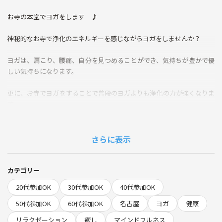
お寺の本堂でヨガをします ♪
神秘的なお寺で浄化のエネルギーを感じながらヨガをしませんか？
ヨガは、肩こり、腰痛、自分を見つめることができ、気持ちが豊かで優
しい気持ちになります。
更に、お寺でヨガをすることで普段のヨガよりも浄化の力が強くなりま
す。
仏様からお寺からパワーをいただきながらほっとした時間を過ごしまし
さらに表示
ょう♪
カテゴリー
【時間】受付13時半から
20代参加OK
30代参加OK
40代参加OK
開始14時 終了15時30分まで
50代参加OK
60代参加OK
名古屋
ヨガ
健康
【参加費】2500円
リラクゼーション
癒し
マインドフルネス