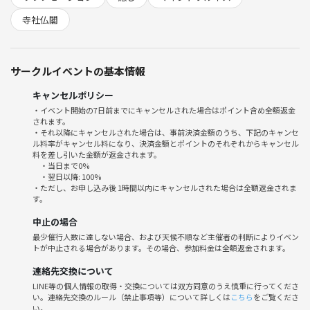
(マットレンタル料２００円)
寺社仏閣
下はたたみですのでバスタオルでも可能です。
マットがない方はバスタオルをお持ち下さい。
サークルイベントの基本情報
【場所】本覚寺
キャンセルポリシー
・イベント開始の7日前までにキャンセルされた場合はポイント含め全額返金
されます。
【住所】愛知県名古屋市東区徳川2-16-16
・それ以降にキャンセルされた場合は、事前決済金額のうち、下記のキャンセ
ル料率がキャンセル料になり、決済金額とポイントのそれぞれからキャンセル
【交通】
料を差し引いた金額が返金されます。
・当日まで0%
大曽根駅から徒歩15分
・翌日以降: 100%
名鉄瀬戸線〔森下駅〕から徒歩2分
・ただし、お申し込み後 1時間以内にキャンセルされた場合は全額返金されま
す。
【定員】10名
中止の場合
最少催行人数に達しない場合、および天候不順など主催者の判断によりイベン
【持ち物】
トが中止される場合があります。その場合、参加料金は全額返金されます。
・飲み物
連絡先交換について
・ヨガマットorバスタオル
LINE等の個人情報の取得・交換については双方同意のうえ慎重に行ってくださ
・ハンドタオル
い。連絡先交換のルール（禁止事項等）について詳しくは
こちら
をご覧くださ
・身軽な格好(長袖でゆったりした格好)
い。