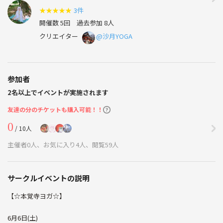
★
★
★
★
★
3件
開催数 5回
過去参加 8人
クリエイター
@沙月YOGA
参加者
2名以上でイベントが実施されます
友達の分のチケットも購入可能！！
0
/ 10人
主催者0人、お気に入り4人、閲覧59人
サークルイベントの説明
【☆本覚寺ヨガ☆】
6月6日(土)