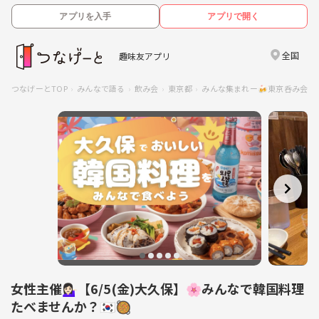
アプリを入手
アプリで開く
全国
趣味友アプリ
つなげーとTOP
みんなで語る
飲み会
東京都
みんな集まれー🍻東京呑み会
女性主催💁🏻‍♀️【6/5(金)大久保】🌸みんなで韓国料理
たべませんか？🇰🇷🥘