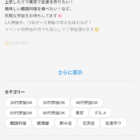
上京したてで東京で友達を作りたい！
美味しい韓国料理を食べたい！など、
気軽な参加をお待ちしてます🌸
1人参加や、つなげーと初めての人もほとんど！
イベント初参加の方でも安心してご参加頂けます😊
🟠お店の紹介
韓国居酒屋＆チキン ウリジップ
https://maps.app.goo.gl/pMyz6mTNP8YvGRLg7?g_st=il
■参加費💰
さらに表示
※当日、飲食代がかかります♪
■禁止事項■
カテゴリー
※会を楽しむためにも必ずお読み下さい※
20代参加OK
30代参加OK
40代参加OK
・過度なナンパ行為や迷惑行為
・開催内容や風景写真、動画のSNS等への無許可投稿
50代参加OK
60代参加OK
東京
グルメ
・街コンやつなげーと等で開催するイベントの主催者及び関係者の方の
韓国料理
居酒屋
飲み会
交流会
友達作り
参加
（最近過度なお誘いの報告があったためご遠慮頂いております ）
・ネットワークビジネス、宗教、その他のビジネス勧誘または不動産、