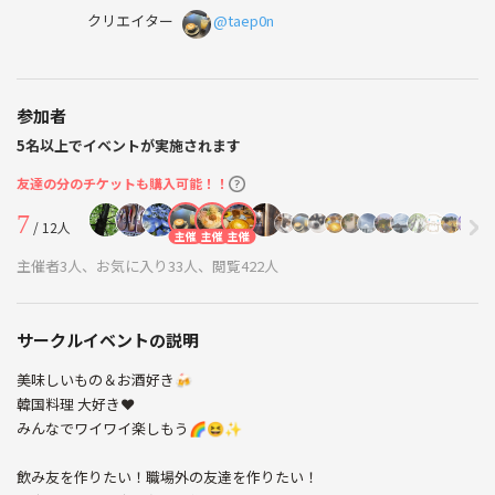
クリエイター
@taep0n
参加者
5名以上でイベントが実施されます
友達の分のチケットも購入可能！！
7
/ 12人
主催
主催
主催
主催者3人、お気に入り33人、閲覧422人
サークルイベントの説明
美味しいもの＆お酒好き🍻
韓国料理 大好き❤
みんなでワイワイ楽しもう🌈😆✨
飲み友を作りたい！職場外の友達を作りたい！