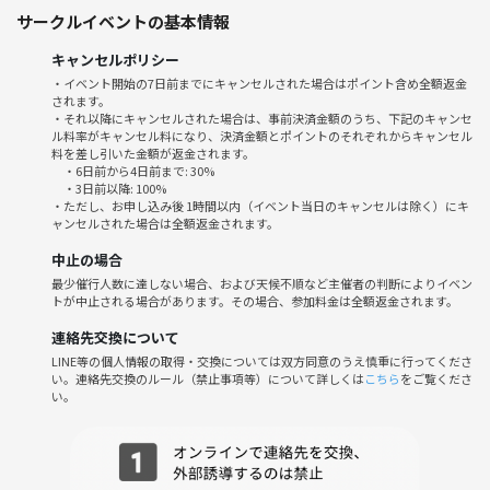
サークルイベントの基本情報
保険、金融商材等の勧誘
上記の行為、勧誘を目的とした参加を禁止とさせて頂いております。こ
キャンセルポリシー
ちらの行為を発見したり、後日参加者より申し出があった場合は、以降
・イベント開始の7日前までにキャンセルされた場合はポイント含め全額返金
の参加不可、つなげーとへ報告させて頂いております。
されます。
・それ以降にキャンセルされた場合は、事前決済金額のうち、下記のキャンセ
ル料率がキャンセル料になり、決済金額とポイントのそれぞれからキャンセル
料を差し引いた金額が返金されます。
・6日前から4日前まで: 30%
・3日前以降: 100%
・ただし、お申し込み後 1時間以内（イベント当日のキャンセルは除く）にキ
ャンセルされた場合は全額返金されます。
中止の場合
最少催行人数に達しない場合、および天候不順など主催者の判断によりイベン
トが中止される場合があります。その場合、参加料金は全額返金されます。
連絡先交換について
LINE等の個人情報の取得・交換については双方同意のうえ慎重に行ってくださ
い。連絡先交換のルール（禁止事項等）について詳しくは
こちら
をご覧くださ
い。