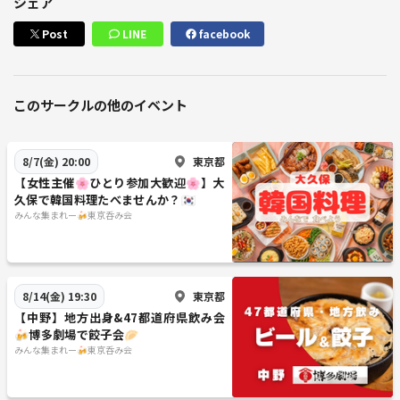
シェア
Post
LINE
facebook
このサークルの他のイベント
東京都
8/7(金) 20:00
【女性主催🌸ひとり参加大歓迎🌸】大
久保で韓国料理たべませんか？🇰🇷
みんな集まれー🍻東京呑み会
東京都
8/14(金) 19:30
【中野】地方出身&47都道府県飲み会
🍻博多劇場で餃子会🥟
みんな集まれー🍻東京呑み会