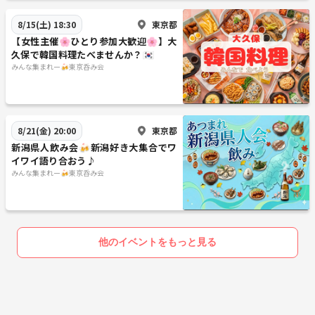
東京都
8/15(土) 18:30
【女性主催🌸ひとり参加大歓迎🌸】大
久保で韓国料理たべませんか？🇰🇷
みんな集まれー🍻東京呑み会
東京都
8/21(金) 20:00
新潟県人飲み会🍻新潟好き大集合でワ
イワイ語り合おう♪
みんな集まれー🍻東京呑み会
他のイベントをもっと見る