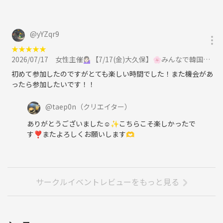
@
yYZqr9
★
★
★
★
★
2026/07/17
女性主催💁🏻‍♀️【7/17(金)大久保】🌸みんなで韓国料理たべませんか？🇰🇷🥘に参加
初めて参加したのですがとても楽しい時間でした！また機会があ
ったら参加したいです！！
@
taep0n
（クリエイター）
ありがとうございました☺️✨こちらこそ楽しかったで
す❣️またよろしくお願いします🫶
サークルイベントレビューをもっと見る