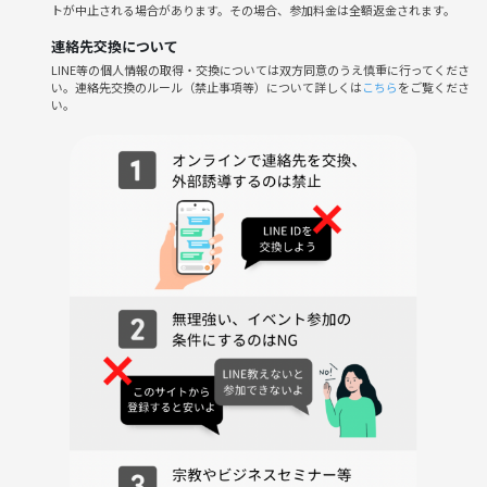
トが中止される場合があります。その場合、参加料金は全額返金されます。
参加費：別途記載（学生証お持ちの方500円引きになってます）
連絡先交換について
カラオケ代、ソフトドリンク飲み放題、備品、イベント代行料込み
LINE等の個人情報の取得・交換については双方同意のうえ慎重に行ってくださ
飲食持ち込みOK（飲酒不可）
い。連絡先交換のルール（禁止事項等）について詳しくは
こちら
をご覧くださ
い。
※初参加の方はつなげーとに支払う利用料（おそらく500円）がかかる
かと思いますが、そちらは当サークルには入らない金額になります。当
サークル参加費とは別になりますのでご了承ください。
【参加費にはアルコール製品や備品、運営費、少しですが手数料を含ま
せていただいております】
ボランティア活動のように善意に頼った運営ですと、運営側が赤字活動
で無理が生じ無くなってしまうサークルやオフ会をたくさん見てきまし
た。その反省を踏まえ、善意に頼り過ぎず、ある程度の経済規模を目指
しながら、「品質を保ち、長く続く強い仕組み（組織）」にしていきた
いと考えておりますのでご理解ご協力いただける方のご参加をお願いし
ます🙇‍♀️🍀
参加資格：45歳までのボカロが好きな方！
自分で責任が取れる方、常識を守れる方