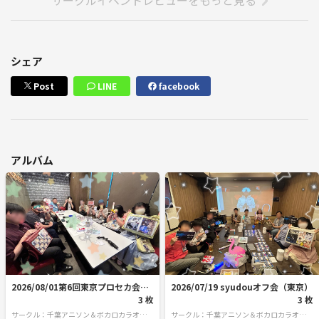
◆◆◆◆◆◆◆◆◆◆◆◆◆◆◆
幹事紹介
シェア
【ハンドルネーム】める（主催）
Post
LINE
facebook
【性別】女
【学生一般】一般
【遅刻早退】なし
【ひとこと】ボカロ好きだけど周りに知ってる人がいなくてボカロ好き
な人とカラオケがしたいとずっと思っていたためサークルを設立しまし
アルバム
た✨お気軽に遊びに来てください🌸
【ハンドルネーム】はかせ（副主催）
【性別】男
【学生or一般】一般
【遅刻早退時間】なし
【やひとこと】「流星のパルス」カケリネさんの歌ってみたにハマって
2026/08/01第6回東京プロセカ会【3
2026/07/19 syudouオフ会（東京）
ます！
9名様ご参加❣️】
3 枚
3 枚
サークル：千葉アニソン＆ボカロカラオケサ
サークル：千葉アニソン＆ボカロカラオケサ