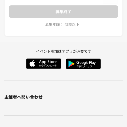
（曲は決まり次第連絡します）
18:10 頃終了
募集終了
18:30〜20:00頃 希望者二次会サイゼリヤ
※機種JOYSOUND X1、MAXGO、DAMAi
募集年齢： 45歳以下
※1部屋3〜5名
※時間割通りにいかないことがあります。
◆◆◆◆◆◆◆◆◆◆◆◆◆◆◆◆◆◆
イベント参加はアプリが必要です
参加方法は各SNSメッセージにて
【HN】ハンドルネーム
【性別】（未回答可能）
【学生or一般】
【遅刻&早退時間】
【好きなボカロや曲やP】
主催者へ問い合わせ
【ひとこと】
をお伝えください🐕
◆◆◆◆◆◆◆◆◆◆◆◆◆◆◆◆◆