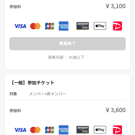
￥3,100
参加料
「千葉で開催してくれて嬉しい！」「初めて社会人サークルというもの
に参加したけどとても楽しかった！また行きたい」
嬉しいお言葉を頂いてます☺️💓
◆◆◆◆◆◆◆◆◆◆◆◆◆◆◆◆◆◆◆◆
募集終了
🕛時間割🕛
12:30 受付（基本110号室がメインの部屋）
募集年齢： 45歳以下
13:00説明、自己紹介、記念撮影（来たことある人は受付後カラオケ開
始）
13:50休憩（10分）
14:00 ボカロ関連曲カラオケ
【一般】参加チケット
14:50 休憩
15:00 ボカロ関連カラオケ
対象
メンバー+非メンバー
15:50 休憩
16:00 オールジャンルカラオケ（部屋移動OK）
￥3,600
参加料
16:50 10分休憩
17:00 【企画】採点カラオケ（自由参加）
17:40 10分休憩
17:50 【企画】合唱カラオケ（自由参加）