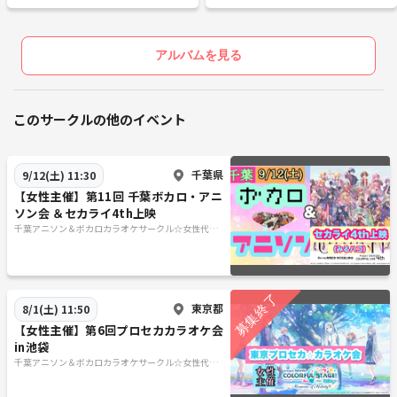
当サークルはめるとはかせのカップルで運営してます。めるはフリーラ
ークル☆女性代表🌸月1土曜開催♪
ークル☆女性代表🌸月1土曜開催♪
ンスでイベント代行の仕事をしてます。
◆◆◆◆◆◆◆◆◆◆◆◆◆◆◆
アルバムを見る
#ボカロ好きと繋がりたい #ボカロ #ボカロp #ボカロ曲 #プロセカ #プ
このサークルの他のイベント
ロセカ好きと繋がりたい #カラオケ #カラオケサークル #社会人サー
クル #ボカラ #ボカロカラオケ #ボーカロイド #初音ミク #鏡音
レン #鏡音リン #リンレン #MEIKO #KAITO #巡音ルカ #歌ってみ
千葉県
9/12(土) 11:30
た #歌ってみた好きさんと繋がりたい #ボカロPさんと繋がりたい #
【女性主催】第11回 千葉ボカロ・アニ
歌い手さんと繋がりたい
ソン会 ＆セカライ4th上映
千葉アニソン＆ボカロカラオケサークル☆女性代表
🌸月1土曜開催♪
東京都
8/1(土) 11:50
【女性主催】第6回プロセカカラオケ会
in池袋
千葉アニソン＆ボカロカラオケサークル☆女性代表
🌸月1土曜開催♪