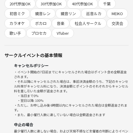
20代参加OK
30代参加OK
40代参加OK
千葉
ご参加も大歓迎🌸
初音ミク
鏡音レン
鏡音リン
巡音ルカ
MEIKO
１0曲ほど歌えれば十分楽しめますよ☆
カラオケ
ボカロ
音楽
社会人サークル
交流会
毎回20名前後、男女比8:2、初参加2割、20〜30代ほとんどの方がおひと
歌い手
プロセカ
VTuber
り様ご参加のイメージです！
◆◆◆◆◆◆◆◆◆◆◆◆◆◆◆◆◆◆
サークルイベントの基本情報
🌳概要🌳毎月1回開催
キャンセルポリシー
開催日時：12:30〜18:15頃
・イベント開始の7日前までにキャンセルされた場合はポイント含め全額返金
されます。
※途中参加•早退OK（滞在時間に関わらず料金は均一です）
・それ以降にキャンセルされた場合は、事前決済金額のうち、下記のキャンセ
ル料率がキャンセル料になり、決済金額とポイントのそれぞれからキャンセル
受付開始：12:30〜
料を差し引いた金額が返金されます。
・当日まで0%
・翌日以降: 100%
参加受付締め切り：当日昼11:45時まで
・ただし、お申し込み後 6時間以内にキャンセルされた場合は全額返金されま
す。
・また、最小催行人数に達していない場合は全額返金されます
場所：場所：カラオケルーム歌広場 千葉富士見店
（JR千葉駅中央改札口より徒歩10分。千葉中央店ではないので注
中止の場合
意！）
最少催行人数に達しない場合、および天候不順など主催者の判断によりイベン