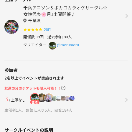
千葉アニソン＆ボカロカラオケサークル☆
女性代表🌸月1土曜開催♪
千葉県
★
★
★
★
★
26件
開催数 39回
過去参加 80人
クリエイター
@merumeru
参加者
2名以上でイベントが実施されます
友達の分のチケットも購入可能！！
3
/ 上限なし
主催
主催者1人、お気に入り5人、閲覧184人
サークルイベントの説明