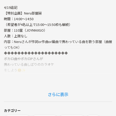
4/19追記
【特別企画】Neru部屋🆕
時間：14:00〜14:50
（希望者が4名以上で15:00〜15:50枠も継続）
部屋：110室（JOYMAXGO）
人数：上限なし
内容：Neruさんが作詞or作曲or編曲で携わっている曲を歌う部屋（曲被
ってもOK）
◆◆◆◆◆◆◆◆◆◆◆◆◆◆◆◆◆◆◆
ボカロ曲やボカロPさんが
携わっている曲しばりのカラオケ
をしよう😆✨
ボカロ好きだけど周りに一緒に楽しめる友達がいない‥
そんな方はぜひ当サークルに遊びに来てください♪
さらに表示
歌の上手い下手、ボカロ歴関係ないです☀️
カテゴリー
もちろん一度のみや千葉在住以外の方の