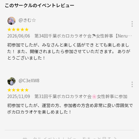
🎤歌って良い範囲について🎤
このサークルのイベントレビュー
ボカロ以外でもボカロPが携わっている曲ならOK🌸
@
きむ☆
わからなかったらお気軽にお聞きください✨
★
★
★
★
★
2026/06/06
第34回千葉ボカロカラオケ会☂️女性幹事【Neru部屋有り】に参加
アニソン、歌い手、プロセカ、#コンパス、ディーバ好きさんもぜひ！
初参加でしたが、みなさんと楽しく話ができ とても楽しめまし
た！ また、開催されましたら参加させていただきます。 ありが
例：YOASOBI、Ado、米津玄師、須田景凪、ヨルシカ、Vtuberなど
とうございました！
皆様のご参加心よりお待ちしてます♪
@
C3eXW8
◆◆◆◆◆◆◆◆◆◆◆◆◆◆◆◆◆◆◆
★
★
★
★
★
2025/11/09
第31回千葉ボカロカラオケ会🌸女性幹事に参加
禁止事項
①宗教、ビジネス、商品、スピリチュアル等の勧誘
初参加でしたが、運営の方、参加者の方含め非常に良い雰囲気で
②出会い目的でのご参加
ボカロカラオケを楽しめました！
③風邪の症状や咳が出ている方のご参加
③その他相手が不快になる行為
ルールを守って気持ちよく歌いましょう♪
サークルイベントレビューをもっと見る