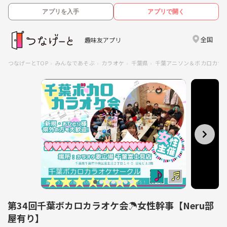
アプリを入手
アプリで開く
全国
趣味友アプリ
つなげーとTOP
みんなであそぶ
カラオケ
千葉県
千葉アニソン＆ボカロカラオ
第34回千葉ボカロカラオケ会☂️女性幹事【Neru部
屋有り】