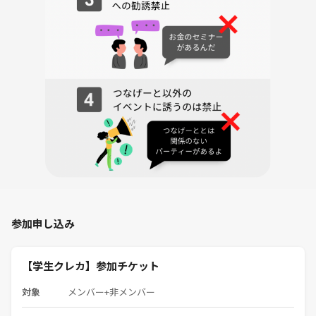
持ち物：参加費、学生の方は学生証
二次会：自由参加でサイゼ（女性幹事は不参加）
◆◆◆◆◆◆◆◆◆◆◆◆◆◆◆◆◆◆◆◆
☆当サークルの特徴☆
①小人数制でグループなどがなく半分以上ほとんどがお一人参加です！
初心者さんでも入りやすい🔰
②趣味の友達が作れる👯‍♀️
③女性幹事なので女性やおひとりさまも安心💁‍♀️
参加申し込み
④1部屋あたりの人数が決まっているので1人になる心配なし！
【学生クレカ】参加チケット
⑤感染症感染対策が充実👾✨
対象
メンバー+非メンバー
⑥綺麗でゆとりあるお部屋🎤
男女別トイレ、バリアフリートイレ有り