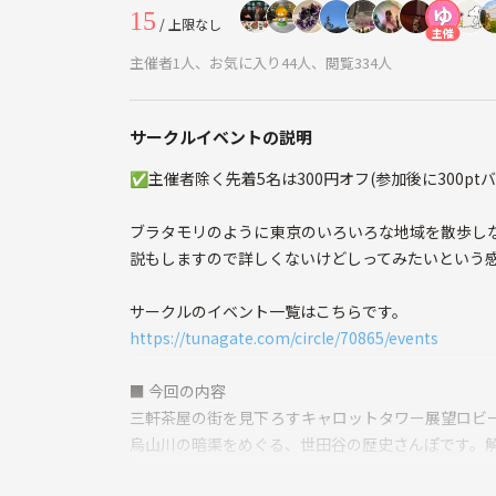
15
/ 上限なし
主催
主催者1人、お気に入り44人、閲覧334人
サークルイベントの説明
✅主催者除く先着5名は300円オフ(参加後に300pt
ブラタモリのように東京のいろいろな地域を散歩し
説もしますので詳しくないけどしってみたいという
サークルのイベント一覧はこちらです。
https://tunagate.com/circle/70865/events
■ 今回の内容
三軒茶屋の街を見下ろすキャロットタワー展望ロビ
烏山川の暗渠をめぐる、世田谷の歴史さんぽです。