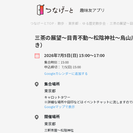
趣味友アプリ
つなげーとTOP
散歩
東京都
ゆる歴史散歩会
三茶の展望～目
三茶の展望～目青不動～松陰神社～烏山
き）
2026年7月5日(日) 15:00〜17:00
集合時刻：15:00
申込締切： 7/5(日) 15:00
Googleカレンダーに追加する
集合場所
東京都
キャロットタワー
※詳細な場所や目印などはイベントチャットに流しますので
Googleマップで表示
開催場所
東京都
三軒茶屋〜松陰神社