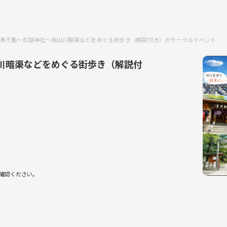
青不動～松陰神社～烏山川暗渠などをめぐる街歩き（解説付き）のサークルイベント
川暗渠などをめぐる街歩き（解説付
確認ください。