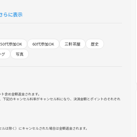
の方、初めて参加する方も気軽に楽しめる雰囲気で、街の見方が
さらに表示
50代参加OK
60代参加OK
三軒茶屋
歴史
ング
写真
s/Sangenjaya-shoin-shrine
ント含め全額返金されます。
れます。完了したらダイレクトメッセージで通知がきます。確認
、下記のキャンセル料率がキャンセル料になり、決済金額とポイントのそれぞれ
ださい。
安は降水量2mm/h）。中止の場合は全額返金されます。
のチケット選択画面でしてください。
きないため、遅刻の場合の合流は難しいかもしれません。合流で
ンセルは除く）にキャンセルされた場合は全額返金されます。
ージの確認は遅くなるため連絡は必ずイベントメッセージにして