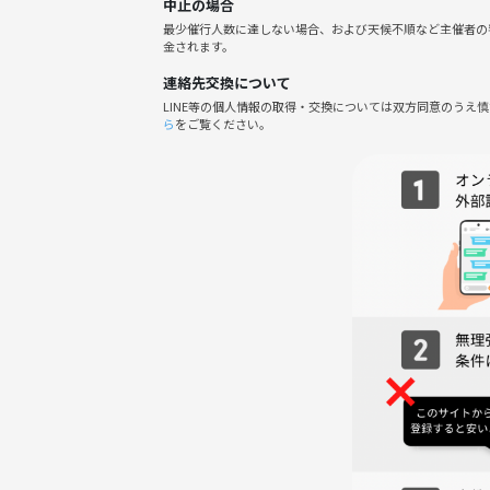
中止の場合
ください。
最少催行人数に達しない場合、および天候不順など主催者の
※適宜イベントの様子を撮影いたします。
金されます。
※営業、勧誘、迷惑行為がある場合はつなげーとに
連絡先交換について
LINE等の個人情報の取得・交換については双方同意のうえ
イベントの過去の様子は下の画像をご覧ください🙂
ら
をご覧ください。