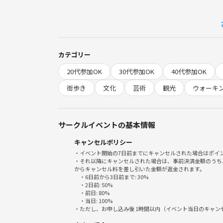
歴史に詳しくない方も大歓迎です。学生さん、女性
少し変わるような散策を一緒に楽しみましょう✨
15:00 集合
｜散策
カテゴリー
17:00 終了
20代参加OK
30代参加OK
40代参加OK
散歩コースはこちら👇🏻
街歩き
文化
芸術
観光
ウォーキ
https://timewalk.yuru-rekishi-sanpo.com/course
※各スポット間の移動距離は全体で2kmほどです。
サークルイベントの基本情報
キャンセルポリシー
■ 下記ご了承の上お申し込みください
・イベント開始の7日前までにキャンセルされた場合はポイ
※ポイントバックはイベント終了後2日以内に行わ
・それ以降にキャンセルされた場合は、事前決済金額のうち
できない場合はお手数ですがなかまつまでご連絡く
からキャンセル料を差し引いた金額が返金されます。
・6日前から3日前まで: 30%
※小雨開催、大雨中止。主催者の主観で決めます（目
・2日前: 50%
※キャンセルの場合はメッセージではなくイベント
・前日: 80%
・当日: 100%
※イベント開始後はメッセージの確認がほとんどで
・ただし、お申し込み後 1時間以内（イベント当日のキャ
きない場合の責任は負えません。ダイレクトメッセ