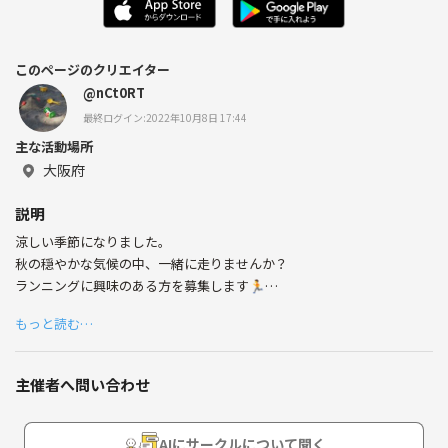
このページのクリエイター
@nCt0RT
最終ログイン:2022年10月8日 17:44
主な活動場所
大阪府
説明
涼しい季節になりました。
秋の穏やかな気候の中、一緒に走りませんか？
ランニングに興味のある方を募集します🏃
土日に大阪城周りを走りたいなと考えてます。
もっと読む…
当方は30代前半の男です。
2年前、北陸にてマラソンにフル、ハーフマラソンに精力的に参加して
主催者へ問い合わせ
ました。
フルマラソンのタイムはサブ4です。
今ではすっかりお腹に肉がついてしまい、昔のように走れません。
AIにサークルについて聞く