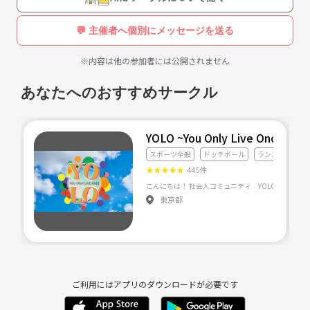
まずは、6～7分/km程度で緩く走れたら良いなと思っています。
💬 主催者へ個別にメッセージを送る
11月14日(日) 13時～大阪城ランニングベースに集合して1時間程度緩
く走ります！
※内容は他の参加者には公開されません
興味がある方はご参加いだけると嬉しいです🏃
あなたへのおすすめサークル
YOLO ~You Only Live Once~
スポーツ全般
ドッチボール
ランニング・ジ
★
★
★
★
★
445件
東京都
ご利用にはアプリのダウンロードが必要です