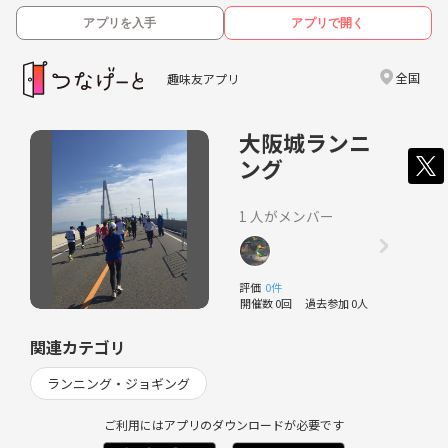
アプリを入手
アプリで開く
全国
趣味友アプリ
大阪城ランニ
ング
1 人がメンバー
評価
0件
開催数 0回
過去参加 0人
関連カテゴリ
ランニング・ジョギング
ご利用にはアプリのダウンロードが必要です