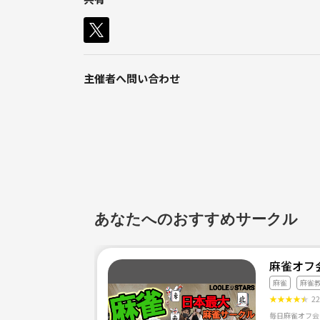
学生さん、出張で麻雀したいなぁ～と思った方連絡く
フリーのような程よい緊張感も味わいたい方もおす
主催者へ問い合わせ
ソファーで漫画、Mリーグなどほっこりされても大丈
ご連絡お待ちしておりますm(__)m
あなたへのおすすめサークル
麻雀オフ
麻雀
麻雀
★
★
★
★
★
2