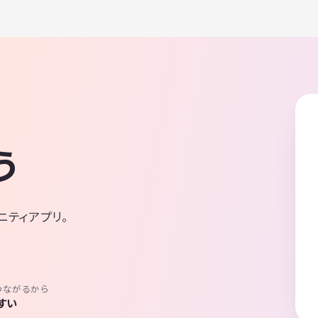
う
ニティアプリ。
つながるから
すい