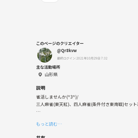
このページのクリエイター
@Qr8kvw
最終ログイン:2021年10月29日 7:32
主な活動場所
山形県
説明
雀活しませんか(^3^)/
三人麻雀(東天紅)、四人麻雀(条件付き東南戦)セッ
家主の趣味の度が過ぎてレックス3とアルティマがあり
もっと読む…
卓だけ貸して欲しいや、麻雀したいけど人が集まらな
共有