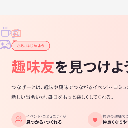
♫
✧
✦
✦
♪
✧
さあ、はじめよう
趣味友
を見つけよ
つなげーとは、趣味や興味でつながるイベント・コミュ
新しい出会いが、毎日をもっと楽しくしてくれる。
イベント・コミュニティが
共通の趣味で
見つかる・つくれる
仲良くなりや