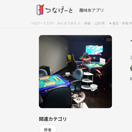
趣味友アプリ
つなげーとTOP
みんなであそぶ
麻雀
山形県
★雀活・麻雀仲
関連カテゴリ
麻雀