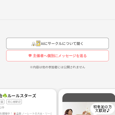
ださい！もちろん地元の方も大歓迎です(^∇^)
すめです！
夫です(・∀・)
AIにサークルについて聞く
💬 主催者へ個別にメッセージを送る
※内容は他の参加者には公開されません
会☘️ルールスターズ
教室
初心者歓迎
22件