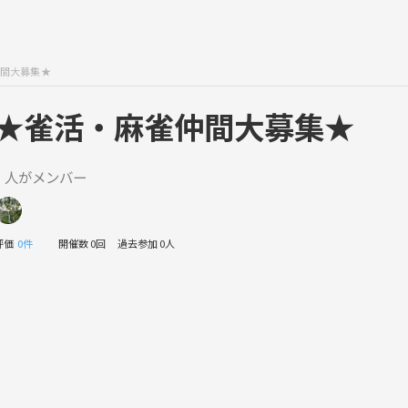
間大募集★
★雀活・麻雀仲間大募集★
1 人がメンバー
評価
0件
開催数 0回
過去参加 0人