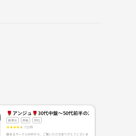
🌹アンジュ🌹30代中盤～50代前半の友達作りサークル
食事会
麻雀
BBQ
★
★
★
★
★
713件