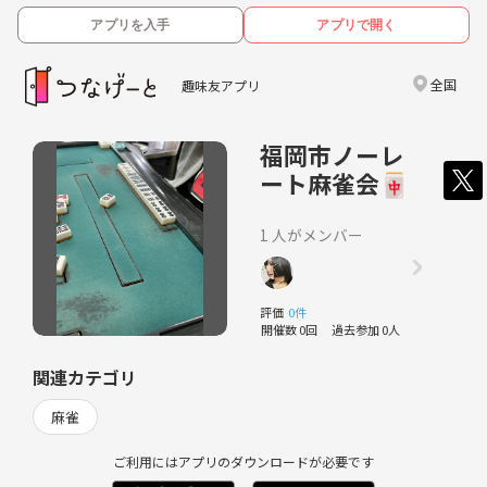
アプリを入手
アプリで開く
全国
趣味友アプリ
福岡市ノーレ
ート麻雀会🀄
1 人がメンバー
評価
0件
開催数 0回
過去参加 0人
関連カテゴリ
麻雀
ご利用にはアプリのダウンロードが必要です