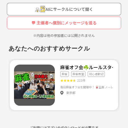
ぜひぜひ打ちましょー！！！(*´ω`*)
AIにサークルについて聞く
💬 主催者へ個別にメッセージを送る
※内容は他の参加者には公開されません
あなたへのおすすめサークル
麻雀オフ会☘️ルールスターズ
麻雀
麻雀教室
初心者歓迎
★
★
★
★
★
222件
東京都
ご利用にはアプリのダウンロードが必要です