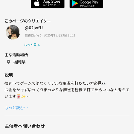
このページのクリエイター
@X2jwfU
最終ログイン:2025年12月23日 16:11
もっと見る
主な活動場所
福岡県
説明
福岡市でゲームではなくリアルな麻雀を打ちたい方必見👀
お金をかけずゆっくりまったりな麻雀を皆様で打てたらいいなと考えて
います🀄✨
皆様のお休みの都合で平日や土日に打ちましょう！
もっと読む…
メンバーの都合で三麻や四麻とコロコロ変わるかもしれません！
ナンパ行為、異性に対する過度な発言禁止です!
初心者大歓迎！🔰(私も初心者ですw)
主催者へ問い合わせ
もし時間等合えば定期的な飲み会もできたら嬉しいです！！