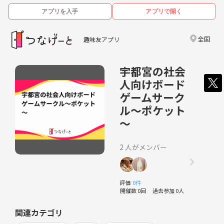
アプリを入手
アプリで開く
全国
趣味友アプリ
宇都宮の社会
人向けボード
ゲームサーク
ル～ポケット
～
2 人がメンバー
評価
0件
開催数 0回
過去参加 0人
関連カテゴリ