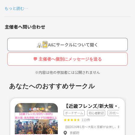
平均5～6名程度が集まって活動しています。
もっと読む…
また、親睦会やたこ焼きパーティーなどのレクリエーション行事も開催
しています。(参加は任意です。)
主催者へ問い合わせ
AIにサークルについて聞く
💬 主催者へ個別にメッセージを送る
※内容は他の参加者には公開されません
あなたへのおすすめサークル
【近畿フレンズ/新大阪・烏丸開
ボードゲーム
初心者歓迎
20代〜30代
★
★
★
★
★
113件
京都府