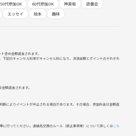
50代参加OK
60代参加OK
神楽坂
読書会
しています🌱
エッセイ
絵本
趣味
ント含め全額返金されます。
、下記のキャンセル料率がキャンセル料になり、決済金額とポイントのそれぞれ
は全額返金されます。
食べたいものを注文してください♪
判断によりイベントが中止される場合があります。その場合、参加料金は全額返
慎重に行ってください。連絡先交換のルール（禁止事項等）について詳しくは
こち