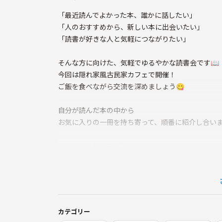
「最近読んでよかった本、誰かに話したい」
「人のおすすめから、新しい本に出会いたい」
「読書が好きな人と気軽につながりたい」
そんな方に向けた、気軽でゆるやかな読書会です📖
今回は隠れ家風古民家カフェで開催！
ご飯を食べながら交流を深めましょう😋
自分が読んだ本の中から
お気に入りの一冊を持ち寄って、順番に紹介し合い
ジャンルはなんでもOK！
小説／漫画／実用書／エッセイ／絵本 などなど✨
「読むのが好き」という気持ちさえあれば大丈夫で
✔ 初参加の方
✔ お一人参加の方
カテゴリー
✔ 人前で話すのが少し苦手な方