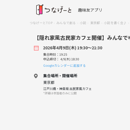
趣味友アプリ
つなげーとTOP
みんなで創る
小説
東京都
小説を書く会♪
【隠れ家風古民家カフェ開催】みんなで
2026年4月9日(木) 19:30〜21:30
集合時刻：19:25
申込締切： 4/9(木) 18:30
Googleカレンダーに追加する
集合場所・開催場所
東京都
江戸川橋・神楽坂 古民家風カフェ
*詳細は参加者のみに公開