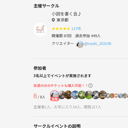
主催サークル
小説を書く会♪
東京都
★
★
★
★
★
137件
開催数 87回
過去参加 449人
クリエイター
@oyuki_202106
参加者
3名以上でイベントが実施されます
友達の分のチケットも購入可能！！
8
/ 8人
主催
主催者1人、お気に入り24人、閲覧217人
サークルイベントの説明