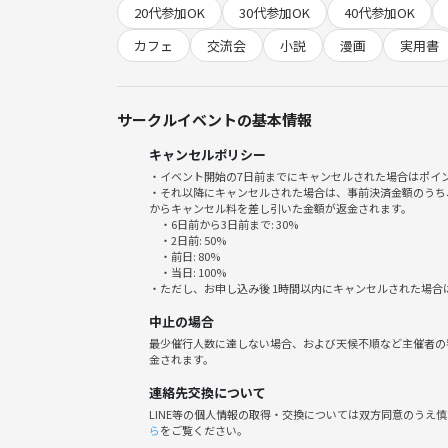
20代参加OK
30代参加OK
40代参加OK
も安心して参加できる、あたたかい雰囲気の会を目指
カフェ
交流会
小説
漫画
実用書
無理な発言や交流の強制はありません。
サークルイベントの基本情報
キャンセルポリシー
📍開催場所
・イベント開始の7日前までにキャンセルされた場合はポイ
・それ以降にキャンセルされた場合は、事前決済金額のうち
江戸川橋駅 徒歩3分
からキャンセル料を差し引いた金額が返金されます。
・6日前から3日前まで: 30%
神楽坂駅 徒歩7分
・2日前: 50%
隠れ家風古民家カフェ
・前日: 80%
・当日: 100%
※飲食代は参加費とは別で個人負担となります
・ただし、お申し込み後 1時間以内にキャンセルされた場合
※定食、お酒、おつまみ、スイーツありますので、
中止の場合
最少催行人数に達しない場合、および天候不順など主催者の
金されます。
⏰スケジュール
連絡先交換について
LINE等の個人情報の取得・交換については双方同意のうえ
19:25 集合
ら
をご覧ください。
19:30 開始