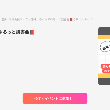
【隠れ家風古民家カフェ開催】みんなでゆるっと読書会📕のサークルイベント
ゆるっと読書会📕
今すぐイベントに参加！！