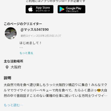
ご利用にはアプリのダウンロードが必要です
このページのクリエイター
@マッスル567890
最終ログイン:2018年2月19日 15:37
はじめまして！
私はイベントを毎週、週に4回以上打ってる兄貴的存在の
もっと見る
メンズです✨
主な活動場所
バーベキュー、飲み会、タコパ、バスケ、旅館お泊まり会
大阪府
などを開催しています！
説明
20代がたくさん集うこの輪にあつまれっ😜
大自然で肉を食べ遊び楽しもうっ☆大阪四ツ橋辺りに集合！みんなでク
実際に100人くらい友達が増えた方々もいますっ(￣▽￣)
ルマでワイワイっ☆バーベキューで肉を食べて、たらふく遊ぶっ😎大自
然の中で普段話すことのない業種の仕事に就いている方同士ワイワイし
友達の友達は、みんな友達ですっ😊✨🏀
て、かけがえのない仲間にしていきましょう*\(^o^)/*
もっと読む…
今月は奈良県の吉野川に行きますっ(￣▽￣)