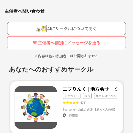
気になる方はメッセいただければインフォメーション流しますよっ*\(^
o^)/*
主催者へ問い合わせ
※トラブル回避のため、初参加の方同士の連絡先、SNS交換は禁止とし
ます！荒らし、エロ目的の方は判明次第強制帰宅して頂きますのでご理
解よろしくお願い致します(￣▽￣)
AIにサークルについて聞く
💬 主催者へ個別にメッセージを送る
※内容は他の参加者には公開されません
あなたへのおすすめサークル
エブりんく | 地方会サークル
友達づくり
旅行
九州料理イベント
★
★
★
★
★
42件
Everyone＋Linkの造語
東京都