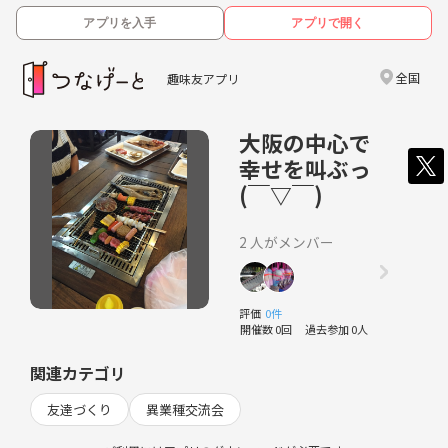
アプリを入手
アプリで開く
全国
趣味友アプリ
大阪の中心で
幸せを叫ぶっ
(￣▽￣)
2 人がメンバー
評価
0件
開催数 0回
過去参加 0人
関連カテゴリ
友達づくり
異業種交流会