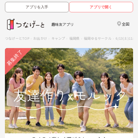
アプリを入手
アプリで開く
全国
趣味友アプリ
つなげーとTOP
お出かけ
キャンプ
福岡県
福岡ゆるサークル
6/13(土)1