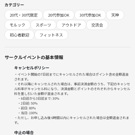
アウトドア好きの方🏕
カテゴリー
軽く運動不足解消したい方🏃‍♂️🏃🏼‍♀️
20代・30代限定
20代参加OK
30代参加OK
天神
新しいこと好きな好奇心旺盛な方🌳w
ect....
モルック
スポーツ
アウトドア
交流会
初心者歓迎
フィットネス
【モルックっとは？🤔】
子供からお年寄りまで誰でも楽しめる簡単なスポーツです👶🏻👨🏻‍🦳💕
サークルイベントの基本情報
ほとんどみんな初心者です！
スポーツの経験が少なくても、誰でも楽しめます♪♪
キャンセルポリシー
・イベント開始の7日前までにキャンセルされた場合はポイント含め全額返金
ルールは、数字が書かれた12本の木の棒に向かって、数メートル離れた
されます。
場所から棒を投げて倒し、倒した本数などで得点を競うゲームです🤗
・それ以降にキャンセルされた場合は、事前決済金額のうち、下記のキャンセ
ル料率がキャンセル料になり、決済金額とポイントのそれぞれからキャンセル
料を差し引いた金額が返金されます。
フィンランド発祥のスポーツで、
・6日前から3日前まで: 30%
お笑い芸人のさらば青春の光の森田さんが、モルックを始めてその日に
・2日前: 50%
・前日: 80%
世界大会出場が決まったことで人気沸騰し始めました🏅✨
・当日: 100%
・ただし、お申し込み後 6時間以内にキャンセルされた場合は全額返金されま
す。
ルールはシンプルですが、奥深さもありついついハマってしまいますよ
🧚‍♀️
中止の場合