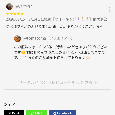
@
八ツ橋2
★
★
★
★
★
2026/03/15
3/15(日)19:30【ウォーキング🏃🏼‍♀️🏃🏃‍♂️】in大濠公園🌳に参加
初参加ですがのんびり楽しめました。ありがとうございます
@
tomatoma
（クリエイター）
この度はウォーキングにご参加いただきありがとうござい
ます😊 他にものんびり楽しめるイベント企画してますの
で、ぜひまたのご参加をお待ちしております🙌🏻
サークルイベントレビューをもっと見る
シェア
Post
LINE
facebook