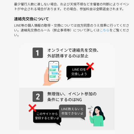
最少催行人数に達しない場合、および天候不順など主催者の判断によりイベン
---
トが中止される場合があります。その場合、参加料金は全額返金されます。
連絡先交換について
⚠️ネットワークビジネス・宗教等、勧誘目的の方はお断りします。
LINE等の個人情報の取得・交換については双方同意のうえ慎重に行ってくださ
ーーー
い。連絡先交換のルール（禁止事項等）について詳しくは
こちら
をご覧くださ
参加希望の方は申し込み後に
い。
下記3点をメッセージお願いします🌟
〇お名前
〇ご年齢・性別
〇ご職業