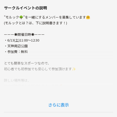
サークルイベントの説明
"モルック🌳"を一緒にするメンバーを募集しています🤗
(モルックとは？は、下に説明書きます！)
ーーー☀️開催日時☀️ーーー
・6/13(土)11:00〜12:30
・天神周辺公園
・参加費：無料
とても簡単なスポーツなので、
初心者でも初参加でも安心して参加頂けます✨
詳しい場所等は、
参加が確定された方にお伝えします🌈
20〜30代前半の方で募集しています😊
ーーーーーーーーーーーーー
さらに表示
【こんな方にオススメ】