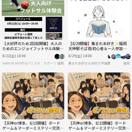
【大好評のため2回目開催】大人の
【8/29開催】集まれ本好き✨福岡
ためのエンジョイフットサル体験会
天神駅そば📚初心者＆一人参加大
⚽【初心者・一人参加大歓迎】
歓迎！気軽に繋がる読書会
8/22(土) 18:00
8/29(土) 14:00
VARIsTA SPORTs(バリスタ スポーツ)
福岡
集まれ本好き＆本好き予備軍
福岡
【天神or博多、8/15開催】ボード
【天神or博多、8/22開催】ボード
ゲーム＆マーダーミステリー交流
ゲーム＆マーダーミステリー交流