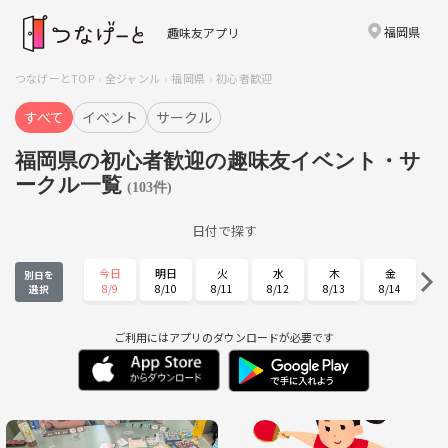
福岡県
趣味友アプリ
つなげーとTOP
全ジャンル
福岡県
初心者歓迎
すべて
イベント
サークル
福岡県の初心者歓迎の趣味友イベント・サ
ークル一覧
(103件)
日付で探す
今日
明日
火
水
木
金
別日を
8/9
8/10
8/11
8/12
8/13
8/14
選択
土
日
月
火
水
木
8/15
8/16
8/17
8/18
8/19
8/20
ご利用にはアプリのダウンロードが必要です
金
土
日
月
火
水
8/21
8/22
8/23
8/24
8/25
8/26
木
金
土
日
月
火
8/27
8/28
8/29
8/30
8/31
9/1