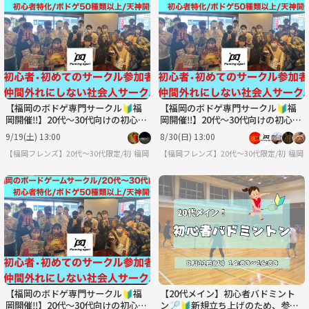
【福岡のボドゲ専門サークル🔰福
【福岡のボドゲ専門サークル🔰福
岡開催‼️】20代〜30代向けの初心者
岡開催‼️】20代〜30代向けの初心者
に特化したボードゲームサークル
に特化したボードゲームサークル
9/19(土) 13:00
8/30(日) 13:00
【福岡フレンズ】20代〜30代限定/初心者に特化したボドゲサークル
福岡
【福岡フレンズ】20代〜30代限定/初心者
福岡
【福岡のボドゲ専門サークル🔰福
【20代メイン】初心者バドミント
岡開催‼️】20代〜30代向けの初心者
ン🏸🔰新規立ち上げのため、参加