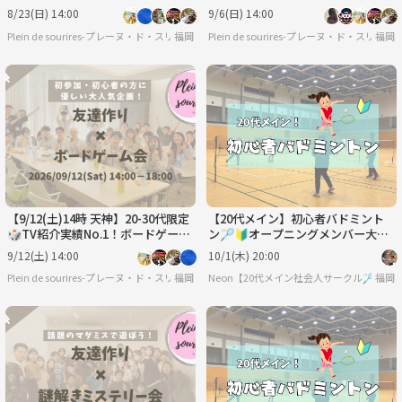
ムで友達作り☆初心者歓迎／満席続
友達作り☆初心者歓迎／満席続出！
8/23(日) 14:00
9/6(日) 14:00
出！
Plein de sourires-プレーヌ・ド・スリール-【20代/30代の社会人友達作りサークル】
福岡
Plein de sourires-プレーヌ・ド・ス
福岡
【9/12(土)14時 天神】20-30代限定
【20代メイン】初心者バドミント
🎲TV紹介実績No.1！ボードゲーム
ン🏸🔰オープニングメンバー大募
で友達作り☆初心者歓迎／満席続
集中✨
9/12(土) 14:00
10/1(木) 20:00
出！
Plein de sourires-プレーヌ・ド・スリール-【20代/30代の社会人友達作りサークル】
福岡
Neon【20代メイン社会人サークル🏸】
福岡