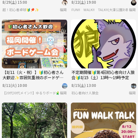
8/29(土) 15:00
8/22(土) 19:00
超！初心者卓球🔰🏓✨
福岡
FUN!! WALK!! TALK!!(大濠公園お散歩会
福岡
【8/11（火・祝）】🔰初心者さん
不定期開催🔰第4回初心者向け人狼
大歓迎✨雰囲気重視のボードゲー
会🔰8/15（土）13時〜19時予定
ム会🎲【大橋駅、竹下駅周辺】
8/11(火) 10:00
8/15(土) 13:00
【途中参加・退室OK】
【20代30代メイン‼️】ゆるりボード🧩✨の説明
福岡
初心者向け人狼会
福岡