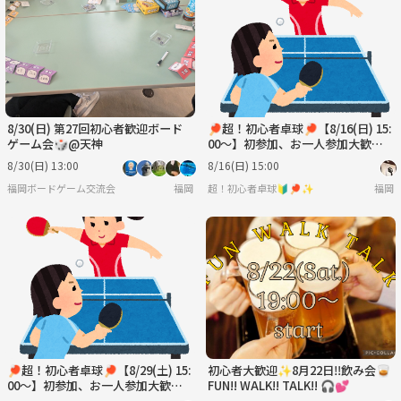
水
木
金
土
日
月
9/2
9/3
9/4
9/5
9/6
9/7
8/30(日) 第27回初心者歓迎ボード
🏓超！初心者卓球🏓【8/16(日) 15:
ゲーム会🎲@天神
00〜】初参加、お一人参加大歓迎
✨
8/30(日) 13:00
8/16(日) 15:00
福岡ボードゲーム交流会
福岡
超！初心者卓球🔰🏓✨
福岡
🏓超！初心者卓球🏓【8/29(土) 15:
初心者大歓迎✨8月22日‼️飲み会🥃
00〜】初参加、お一人参加大歓迎
FUN!! WALK!! TALK!! 🎧💕
✨