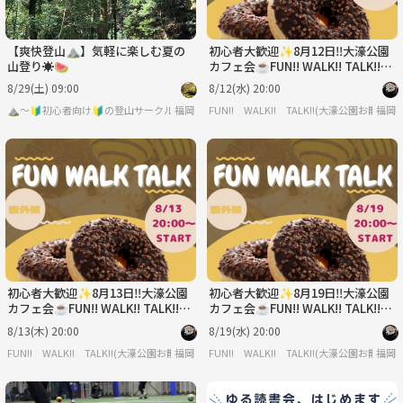
【爽快登山⛰️】気軽に楽しむ夏の
初心者大歓迎✨8月12日‼️大濠公園
山登り☀️🍉
カフェ会☕️FUN!! WALK!! TALK!!
🎧💕
8/29(土) 09:00
8/12(水) 20:00
⛰️～🔰初心者向け🔰の登山サークル～🌳🍃
福岡
FUN!! WALK!! TALK!!(大濠公園お散歩会
福岡
初心者大歓迎✨8月13日‼️大濠公園
初心者大歓迎✨8月19日‼️大濠公園
カフェ会☕️FUN!! WALK!! TALK!!
カフェ会☕️FUN!! WALK!! TALK!!
🎧💕
🎧💕
8/13(木) 20:00
8/19(水) 20:00
FUN!! WALK!! TALK!!(大濠公園お散歩会🚶🐕)
福岡
FUN!! WALK!! TALK!!(大濠公園お散歩会
福岡