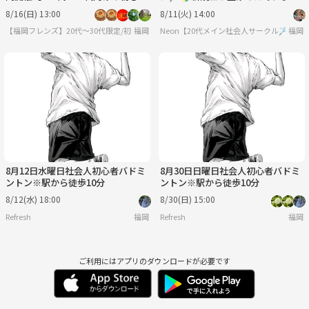
に特化したボードゲームサークル
者大募集中！
8/16(日) 13:00
8/11(火) 14:00
【福岡フレンズ】20代〜30代限定/初心者に特化したボドゲサークル
福岡
Neon【20代メイン社会人サークル🏸】
福岡
8月12日水曜日社会人初心者バドミ
8月30日日曜日社会人初心者バドミ
ントン※駅から徒歩10分
ントン※駅から徒歩10分
8/12(水) 18:00
8/30(日) 15:00
Refresh
福岡
Refresh
福岡
ご利用にはアプリのダウンロードが必要です