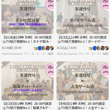
【8/14(金)20時 天神】20-30代限定
【8/22(土)14時 天神】20-30代限定
🎲TV紹介実績No.1！ボドゲ飲み会
🎲TV紹介実績No.1！ボードゲーム
で友達作り／初心者歓迎☆満席続
で友達作り☆初心者歓迎／満席続
8/14(金) 20:00
8/22(土) 14:00
出！
出！
Plein de sourires-プレーヌ・ド・スリール-【20代/30代の社会人友達作りサークル】
福岡
Plein de sourires-プレーヌ・ド・ス
福岡
【8/23(日)14時 天神】20-30代限定
【9/6(日)14時 天神】20-30代限定
🎲TV紹介実績No.1！駄菓子&ゲー
🎲TV紹介実績No.1！人生ゲームで