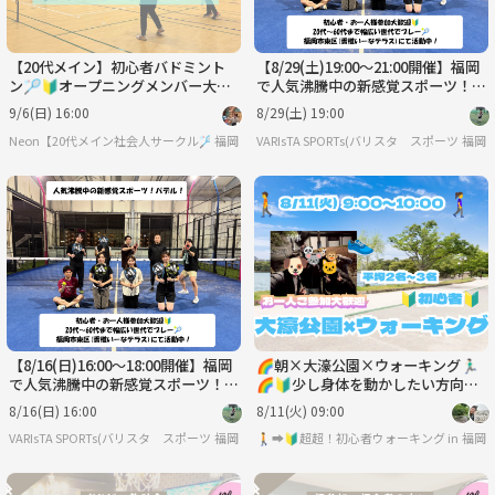
【20代メイン】初心者バドミント
【8/29(土)19:00～21:00開催】福岡
ン🏸🔰オープニングメンバー大募
で人気沸騰中の新感覚スポーツ！パ
集中✨
デル！【初心者・お一人様参加大歓
9/6(日) 16:00
8/29(土) 19:00
迎】
Neon【20代メイン社会人サークル🏸】
福岡
VARIsTA SPORTs(バリスタ スポーツ)
福岡
【8/16(日)16:00～18:00開催】福岡
🌈朝×大濠公園×ウォーキング🏃🏻‍♂️
で人気沸騰中の新感覚スポーツ！パ
🌈🔰少し身体を動かしたい方向け
デル！【初心者・お一人様参加大歓
👭✨
8/16(日) 16:00
8/11(火) 09:00
迎】
VARIsTA SPORTs(バリスタ スポーツ)
福岡
🚶‍➡️🔰超超！初心者ウォーキング in 大濠公園
福岡