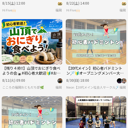
会！🎲初心者歓迎・20代30代限定
会！🎲初心者歓迎・20代30代限定
8/15(土) 12:00
8/22(土) 14:00
✨
✨
Hi Five🙌🏻
福岡
Hi Five🙌🏻
福岡
【残り４枠‼️】山頂でおにぎり食べ
【20代メイン】初心者バドミント
ようの会🍙#初心者大歓迎🔰#おひ
ン🏸🔰オープニングメンバー大募
とり様参加OK❣️#友だち作り
集中✨
8/11(火) 09:00
8/30(日) 18:00
こころの福岡おともだち部🌿
福岡
Neon【20代メイン社会人サークル🏸】
福岡