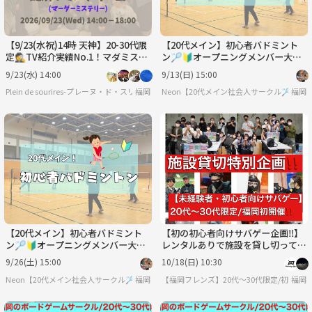
【9/23(水祝)14時 天神】20-30代限
【20代メイン】初心者バドミント
定🕵️TV紹介実績No.1！マダミスで
ン🏸🔰オープニングメンバー大募
友達作り☆初心者歓迎/満席続出！
集中✨
9/23(水) 14:00
9/13(日) 15:00
Plein de sourires-プレーヌ・ド・スリール-【20代/30代の社会人友達作りサークル】
福岡
Neon【20代メイン社会人サークル🏸】
福岡
【20代メイン】初心者バドミント
【初の初心者向けサバゲー企画‼️】
ン🏸🔰オープニングメンバー大募
レンタルありで施設を貸し切って初
集中✨
心者・未経験者に向けの超特別企
9/26(土) 15:00
10/18(日) 10:30
画！！
Neon【20代メイン社会人サークル🏸】
福岡
【福岡フレンズ】20代〜30代限定/初心者
福岡