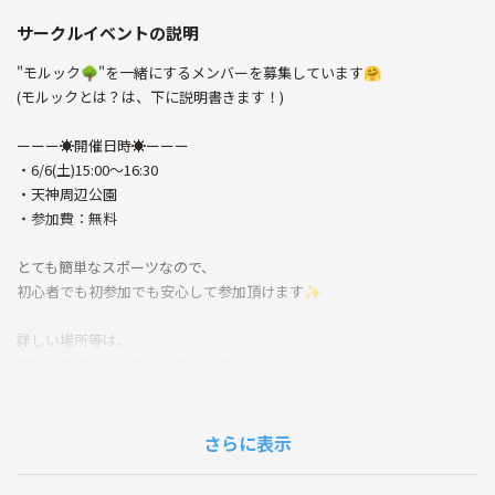
サークルイベントの説明
"モルック🌳"を一緒にするメンバーを募集しています🤗
(モルックとは？は、下に説明書きます！)
ーーー☀️開催日時☀️ーーー
・6/6(土)15:00〜16:30
・天神周辺公園
・参加費：無料
とても簡単なスポーツなので、
初心者でも初参加でも安心して参加頂けます✨
詳しい場所等は、
参加が確定された方にお伝えします🌈
20〜30代前半の方で募集しています😊
ーーーーーーーーーーーーー
さらに表示
【こんな方にオススメ】