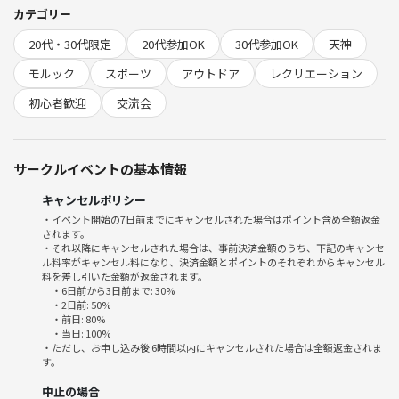
アウトドア好きの方🏕
カテゴリー
軽く運動不足解消したい方🏃‍♂️🏃🏼‍♀️
20代・30代限定
20代参加OK
30代参加OK
天神
新しいこと好きな好奇心旺盛な方🌳w
ect....
モルック
スポーツ
アウトドア
レクリエーション
初心者歓迎
交流会
【モルックっとは？🤔】
子供からお年寄りまで誰でも楽しめる簡単なスポーツです👶🏻👨🏻‍🦳💕
サークルイベントの基本情報
ほとんどみんな初心者です！
スポーツの経験が少なくても、誰でも楽しめます♪♪
キャンセルポリシー
・イベント開始の7日前までにキャンセルされた場合はポイント含め全額返金
ルールは、数字が書かれた12本の木の棒に向かって、数メートル離れた
されます。
場所から棒を投げて倒し、倒した本数などで得点を競うゲームです🤗
・それ以降にキャンセルされた場合は、事前決済金額のうち、下記のキャンセ
ル料率がキャンセル料になり、決済金額とポイントのそれぞれからキャンセル
料を差し引いた金額が返金されます。
フィンランド発祥のスポーツで、
・6日前から3日前まで: 30%
お笑い芸人のさらば青春の光の森田さんが、モルックを始めてその日に
・2日前: 50%
・前日: 80%
世界大会出場が決まったことで人気沸騰し始めました🏅✨
・当日: 100%
・ただし、お申し込み後 6時間以内にキャンセルされた場合は全額返金されま
す。
ルールはシンプルですが、奥深さもありついついハマってしまいますよ
🧚‍♀️
中止の場合