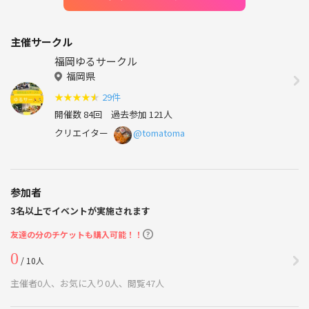
主催サークル
福岡ゆるサークル
福岡県
★
★
★
★
★
29件
開催数 84回
過去参加 121人
クリエイター
@tomatoma
参加者
3名以上でイベントが実施されます
友達の分のチケットも購入可能！！
0
/ 10人
主催者0人、お気に入り0人、閲覧47人