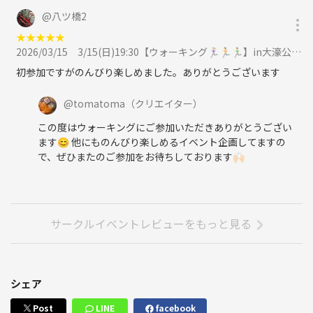
@
八ツ橋2
★
★
★
★
★
2026/03/15
3/15(日)19:30【ウォーキング🏃🏼‍♀️🏃🏃‍♂️】in大濠公園🌳に参加
初参加ですがのんびり楽しめました。ありがとうございます
@
tomatoma
（クリエイター）
この度はウォーキングにご参加いただきありがとうござい
ます😊 他にものんびり楽しめるイベント企画してますの
で、ぜひまたのご参加をお待ちしております🙌🏻
サークルイベントレビューをもっと見る
シェア
Post
LINE
facebook