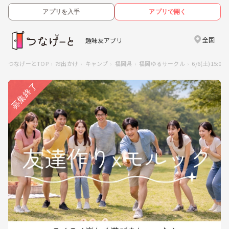
アプリを入手
アプリで開く
全国
趣味友アプリ
つなげーとTOP
お出かけ
キャンプ
福岡県
福岡ゆるサークル
6/6(土)15