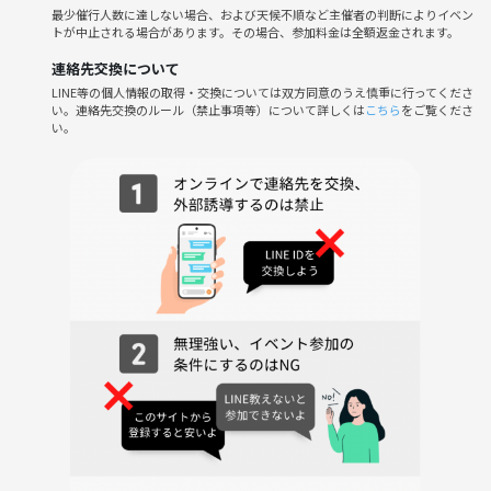
最少催行人数に達しない場合、および天候不順など主催者の判断によりイベン
---
トが中止される場合があります。その場合、参加料金は全額返金されます。
連絡先交換について
⚠️ネットワークビジネス・宗教等、勧誘目的の方はお断りします。
LINE等の個人情報の取得・交換については双方同意のうえ慎重に行ってくださ
ーーー
い。連絡先交換のルール（禁止事項等）について詳しくは
こちら
をご覧くださ
参加希望の方は申し込み後に
い。
下記3点をメッセージお願いします🌟
〇お名前
〇ご年齢・性別
〇ご職業