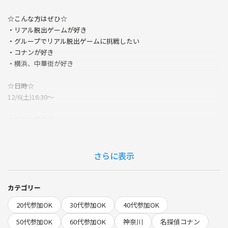
☆こんな方はぜひ☆
・リアル脱出ゲームが好き
・グループでリアル脱出ゲームに挑戦したい
・コナンが好き
・横浜、中華街が好き
☆日時☆
12/6(土)16:30〜
☆所要時間目安☆
120分程度
☆場所☆
さらに表示
リアル脱出ゲーム横浜店
https://realdgame.jp/ajito/yokohama/access.html
カテゴリー
☆費用☆
20代参加OK
30代参加OK
40代参加OK
3200円
(3100円＋手数料(100円))
50代参加OK
60代参加OK
神奈川
名探偵コナン