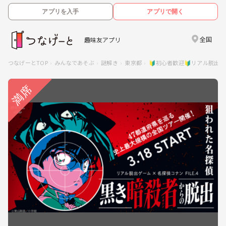
アプリを入手
アプリで開く
全国
趣味友アプリ
つなげーとTOP
みんなであそぶ
謎解き
東京都
🔰初心者歓迎🔰リアル脱出