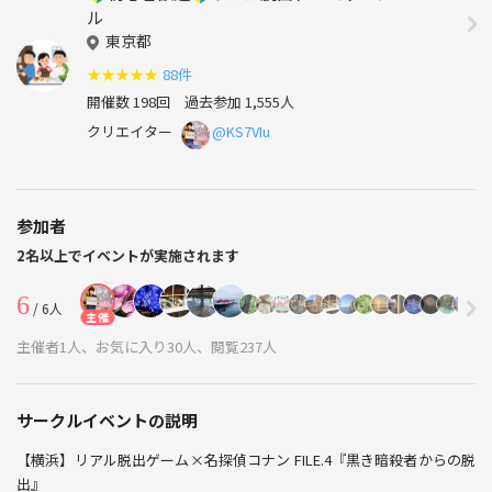
ル
東京都
★
★
★
★
★
88件
開催数 198回
過去参加 1,555人
クリエイター
@KS7VIu
参加者
2名以上でイベントが実施されます
6
/ 6人
主催
主催者1人、お気に入り30人、閲覧237人
サークルイベントの説明
【横浜】リアル脱出ゲーム×名探偵コナン FILE.4『黒き暗殺者からの脱
出』