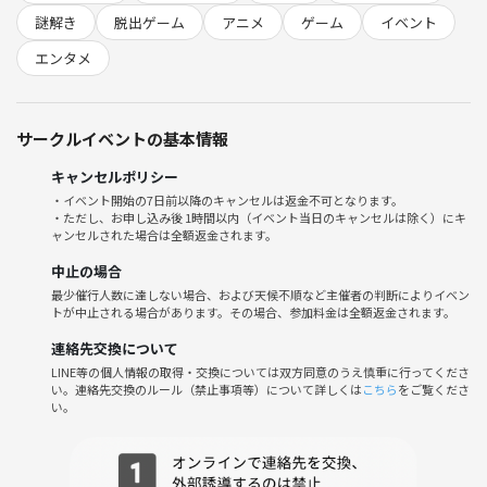
※つなげーとの参加チケットとは別途必要です。
謎解き
脱出ゲーム
アニメ
ゲーム
イベント
不明点があればお気軽にお問い合わせください。
エンタメ
☆STORY☆
https://realdgame.jp/ajito/yokohama/event/conan4_re.html
サークルイベントの基本情報
次のターゲットはあの名探偵だ
キャンセルポリシー
・イベント開始の7日前以降のキャンセルは返金不可となります。
・ただし、お申し込み後 1時間以内（イベント当日のキャンセルは除く）にキ
日本各地で次々と探偵が殺害されていく「名探偵連続殺人事件」。
ャンセルされた場合は全額返金されます。
その捜査のさなか、次なる暗殺の計画書を手にいれたコナンとあなた
達。
中止の場合
しかし、計画内容は全て暗号で記されている。
最少催行人数に達しない場合、および天候不順など主催者の判断によりイベン
トが中止される場合があります。その場合、参加料金は全額返金されます。
唯一解読できた計画実行時刻まで残り1時間。
暗殺者の残した謎や暗号を解き明かし、この暗殺計画を阻止することは
連絡先交換について
できるのか。
LINE等の個人情報の取得・交換については双方同意のうえ慎重に行ってくださ
い。連絡先交換のルール（禁止事項等）について詳しくは
こちら
をご覧くださ
い。
名探偵ばかりを狙う犯人の目的は一体なんなのか。
そして、裏で暗躍するあの組織の影・・・