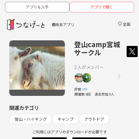
アプリを入手
アプリで開く
全国
趣味友アプリ
登山camp宮城
サークル
2 人がメンバー
評価
0件
開催数 0回
過去参加 0人
関連カテゴリ
登山・ハイキング
キャンプ
アウトドア
ご利用にはアプリのダウンロードが必要です