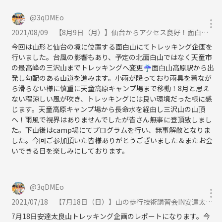
しております。気軽に登山、キャンプを通してアウトドアアクティビテ
ィを楽しみましょう！
@
3qDMEo
2021/08/09
【8月9日（月）】仙台からアクセス良好！面白山トレッキング企画（全対象）【現在10名参加予定】<満席>に参加
※入会金・年会費無料です。また運営負担を考慮し参加費を設けており
ます。無料のイベント企画をご希望の方は別サークル又は町内イベント
今回は山形と仙台の境に位置する面白山にてトレッキング企画を
へご参加下さい。
行いました。台風の影響もあり、予定の北面白山ではなく天童市
の最高峰の三沢山までトレッキングへ変更☔面白山高原駅から出
ご参加希望の際はメッセージにてご連絡お待ちしております。※つなげ
発し勾配のある山道を進みます。小雨が降っており雨具を着なが
ら滑らない様に慎重に天童高原キャンプ場まで移動！8月と思え
ーと掲示板からクレジット決済を行っても参加枠には加わりません。
ない程涼しい風が吹き、トレッキングには良い環境だった様に感
じます。天童高原キャンプ場から長命水を経由し三沢山の山頂
《つなげーと上でのLINE IDの交換・聞き出す行為は禁止されています》
へ！雨風で視界はありませんでしたが皆さん無事に登頂致しまし
た。下山後はcamp場にてプログラムを行い、無事解散となりま
した。今回ご参加頂いた皆様ありがとうございました＆またお会
いできる日を楽しみにしております。
@
3qDMEo
2021/07/18
【7月18日（日）】山の歩行技術講習会IN安達太良トレッキング企画【宮城県から日帰りOK】に参加
7月18日安達太良山トレッキング企画のレポートになります。今