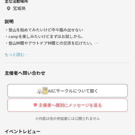
主な活動場所
宮城県
説明
・登山を始めてみたいけど中々踏み出せない
・campを楽しみたいけどまずはお試しから。
・登山仲間やアウトドア仲間との交流を広げたい。
・参加するなら基礎から学びたいです。
もっと読む…
・既存のサークルに参加しているけど違うところも見てみたい。
・別のサークルは年齢制限があり参加できない。
主催者へ問い合わせ
等、当サークルは登山やcampが初めての方でも楽しめるイベント企画
を実施しております。キャンプ道具も全て運営がご準備可能です！
AIにサークルについて聞く
■運営者情報■
日本キャンプ協会認定キャンプディレクター2級・日本山岳ガイド協会
💬 主催者へ個別にメッセージを送る
認定登山ガイドS2
※内容は他の参加者には公開されません
登山を始めてみたい方はもちろん、経験者の方まで幅広く楽しめるイベ
ント企画を実施していきます。また企画情報はLINEグループにてお伝え
イベントレビュー