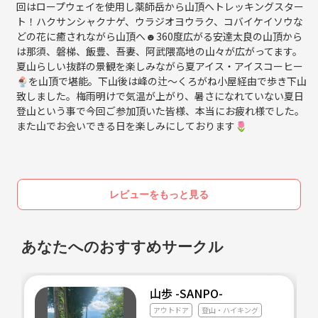
回はロープウェイを使用し薬師岳から山頂へトレッキングスター
ト！ハクサンシャクナゲ、ウラジオヨウラク、コバイケイソウな
どの花に癒されながら山頂へ☻360度広がる安達太良の山頂から
は那須、磐梯、飯豊、吾妻、阿武隈高地の山々が広がってます。
夏山らしい抜群の景観を楽しみながら夏アイス・アイスコーヒー
🍨を山頂で堪能。下山後は峰の辻～くろがね小屋経由で歩き下山
致しました。梅雨明けで気温が上がり、暑さになれていない夏日
登山という事で今回ご参加頂いた皆様、本当にお疲れ様でした。
また山でお会いできる日を楽しみにしております🌷
レビューをもっと見る
あなたへのおすすめサークル
山歩 -SANPO-
アウトドア
登山・ハイキング