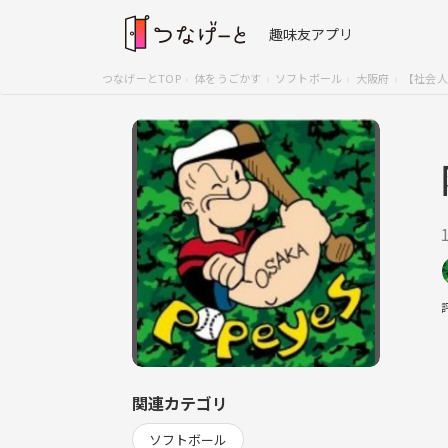
趣味友アプリ
つなげーとTOP
体をうごかす
ソフトボール
大阪府
【社会人
関連カテゴリ
ソフトボール