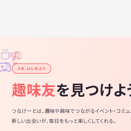
♫
✧
✦
✦
♪
✧
さあ、はじめよう
趣味友
を見つけよ
つなげーとは、趣味や興味でつながるイベント・コミュ
新しい出会いが、毎日をもっと楽しくしてくれる。