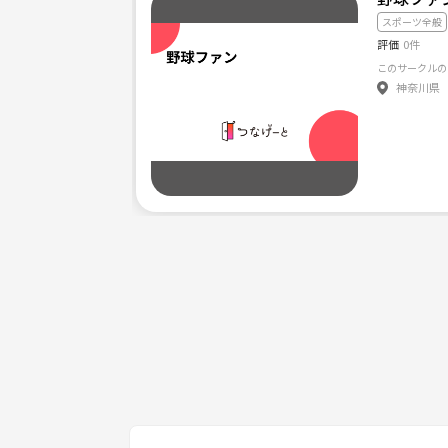
インスタグラムからのDMもお待ちしてます！
スポーツ全般
評価
0件
気になる方、是非ご連絡をお待ちしております＼(^-^
神奈川県
ちなみに、今年度は3月より活動予定です！
よろしくお願いします😀