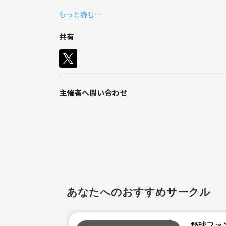
拠点:大阪府松原市
もっと読む…
活動日:毎月第２・４日曜日の午後
種目:ソフトボール(ゴムボール第三号)
共有
形態:男女混合
平均年齢:27歳
☆★一緒にソフトボールをしませんか？☆★
2020年4月に始動した我がチーム。
主催者へ問い合わせ
まだまだ歴史も浅く、これから一緒にチームの歴史
(体験、見学も可能です🙆)
【どんなメンバーを募集してますか？】
①ソフトボールを純粋に楽しめる人！
②経験、未経験全く問いません！(未経験者かなりい
③みんなでわいわい楽しむことに抵抗がない方！
④年齢は問いませんが、18～35歳まで大募集！(大学
あなたへのおすすめサークル
チームのインスタグラムもあります！
写真もたくさん載せてますので、是非【大阪ポパイズ
野球ファ