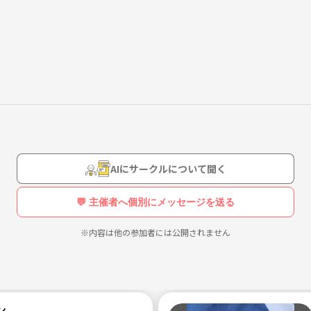
を創る創世メンバーを新年度にあたり大募集します！
AIにサークルについて聞く
💬 主催者へ個別にメッセージを送る
ます)
※内容は他の参加者には公開されません
生歓迎)
】でご検索下さい✔️
ン