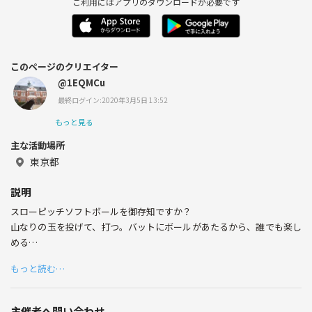
ご利用にはアプリのダウンロードが必要です
このページのクリエイター
@1EQMCu
最終ログイン:2020年3月5日 13:52
もっと見る
主な活動場所
東京都
説明
スローピッチソフトボールを御存知ですか？
山なりの玉を投げて、打つ。バットにボールがあたるから、誰でも楽し
める
ソフトボールです。アメリカにはいわゆる草野球はなく、
もっと読む…
一般ピープルは、このスローピッチゲームを楽しんでいます。
日本ではあまりポピュラーではないですが、ぜひ一緒に楽しみません
か？
主催者へ問い合わせ