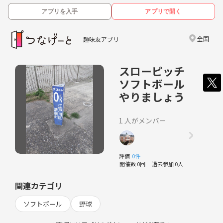
アプリを入手
アプリで開く
全国
趣味友アプリ
スローピッチ
ソフトボール
やりましょう
1 人がメンバー
評価
0件
開催数 0回
過去参加 0人
関連カテゴリ
ソフトボール
野球