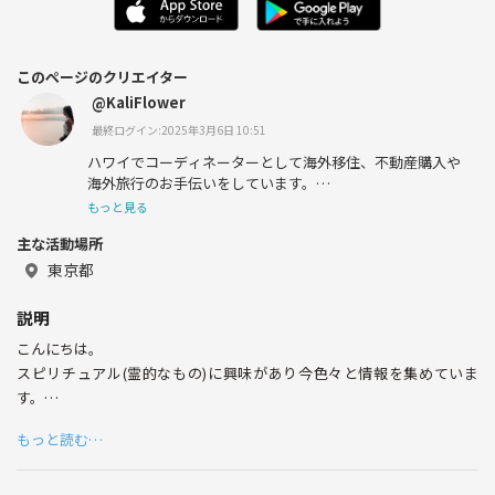
このページのクリエイター
@KaliFlower
最終ログイン:2025年3月6日 10:51
ハワイでコーディネーターとして海外移住、不動産購入や
海外旅行のお手伝いをしています。
スピリチュアルに興味がありヒーラーとしても活動してい
もっと見る
ます。
主な活動場所
ハワイ好きな人、スピリチュアル好きな人、お友達になれ
ると嬉しいです😊
東京都
説明
こんにちは。
スピリチュアル(霊的なもの)に興味があり今色々と情報を集めていま
す。
今特に興味があるのは、臓器移植を受けて食の好みが変わった、性格が
もっと読む…
変わった、同じ夢を繰り返し見るようになった等々不思議な体験談で
す。
ご本人でもお知り合いでもOKです。