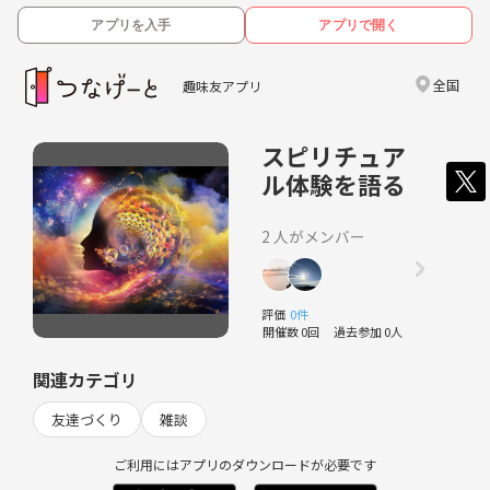
アプリを入手
アプリで開く
全国
趣味友アプリ
スピリチュア
ル体験を語る
2 人がメンバー
評価
0件
開催数 0回
過去参加 0人
関連カテゴリ
友達づくり
雑談
ご利用にはアプリのダウンロードが必要です