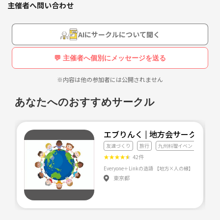
主催者へ問い合わせ
スピリチュアルな話題で色々相談したり、お話出来ると嬉しいです。
その他スピリチュアルな(霊的な)体験談も募集しています。
AIにサークルについて聞く
◆臨死体験
◆幽霊、妖精、UFOを見た
💬 主催者へ個別にメッセージを送る
◆心霊現象
◆夢で亡くなった人と会った
※内容は他の参加者には公開されません
◆正夢を見た
◆見えないものに守られているような体験をした
あなたへのおすすめサークル
◆引き寄せに成功した
などなどその他不思議な体験談も受け付けています。
エブりんく | 地方会サークル
もちろん秘密厳守します。
友達づくり
旅行
九州料理イベント
★
★
★
★
★
42件
Everyone＋Linkの造語
東京都