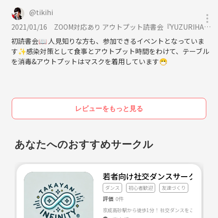
@
tikihi
2021/01/16
ZOOM対応あり アウトプット読書会『YUZURIHA』1/16(土) 10時～に参加
初読書会📖 人見知りな方も、参加できるイベントとなっていま
す✨感染対策として食事とアウトプット時間をわけて、テーブル
を消毒&アウトプットはマスクを着用しています😷
レビューをもっと見る
あなたへのおすすめサークル
若者向け社交ダンスサークル た
ダンス
初心者歓迎
友達づくり
評価
0件