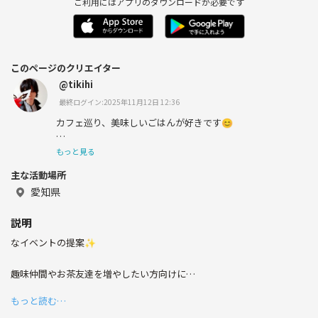
ご利用にはアプリのダウンロードが必要です
このページのクリエイター
@tikihi
最終ログイン:2025年11月12日 12:36
カフェ巡り、美味しいごはんが好きです😊
お菓子作りが趣味で、最近はヘルシーおやつに凝っていま
もっと見る
す🥞
主な活動場所
アニメ、漫画も好き。
愛知県
説明
なイベントの提案✨
趣味仲間やお茶友達を増やしたい方向けに
イベント開催してます。
もっと読む…