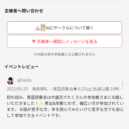
読書サークルは読書会YUZURIHAをご利用ください😊
主催者へ問い合わせ
皆さんがやってみたい趣味ありましたら、
ご意見等もお待ちしています☺️✨
AIにサークルについて聞く
また主催者の趣味でcafe会も開催中。
同じくイベントやりたい方いましたら、サポートいたします😌
💬 主催者へ個別にメッセージを送る
参加者の皆さまによって作られる会にしたいと思います。
※内容は他の参加者には公開されません
皆さまにお会いできる日を楽しみにしています😌✨
イベントレビュー
@
tikihi
2021/05/15
満員御礼✨青空読書会☀️ 5/15(土)名城公園 10時00分～12時00分 7名参加確定に参加
初の試み、青空読書会は大盛況でたくさんの参加者さまにお越し
いただきました！✨ 男女&年齢とわず、幅広い方が参加されてい
ます。 お話が苦手な方、本を読んでみたいけど苦手な方でも安心
して参加できるイベントです。