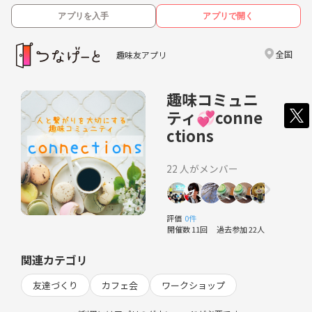
アプリを入手
アプリで開く
全国
趣味友アプリ
趣味コミュニ
ティ💞conne
ctions
22 人がメンバー
評価
0件
開催数 11回
過去参加 22人
関連カテゴリ
友達づくり
カフェ会
ワークショップ