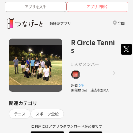
アプリを入手
アプリで開く
全国
趣味友アプリ
R Circle Tenni
s
1 人がメンバー
評価
0件
開催数 0回
過去参加 0人
関連カテゴリ
テニス
スポーツ全般
ご利用にはアプリのダウンロードが必要です