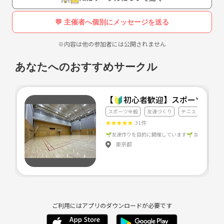
見学からでも大丈夫です。
💬 主催者へ個別にメッセージを送る
お気軽にお越し下さい🎶
※内容は他の参加者には公開されません
よろしくお願い
あなたへのおすすめサークル
【🔰初心者歓迎】スポーツクラ
スポーツ全般
友達づくり
テニス
★
★
★
★
★
31件
東京都
ご利用にはアプリのダウンロードが必要です