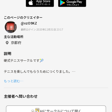
このページのクリエイター
@vzO9KZ
最終ログイン:2020年12月31日 23:17
主な活動場所
京都府
説明
硬式テニスサークルです🎾
テニスを楽しんでもらうためにつくりました。
もっと読む…
久しぶりにやる方や初心者の方を中心に
活動しています。
主催者へ問い合わせ
ラケット、ボールはこちらで用意してます。
AIにサークルについて聞く