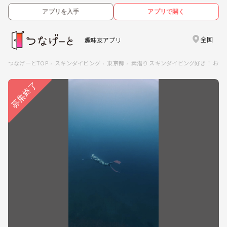
アプリを入手
アプリで開く
全国
趣味友アプリ
つなげーとTOP
スキンダイビング
東京都
素潜り スキンダイビング好き！ およ