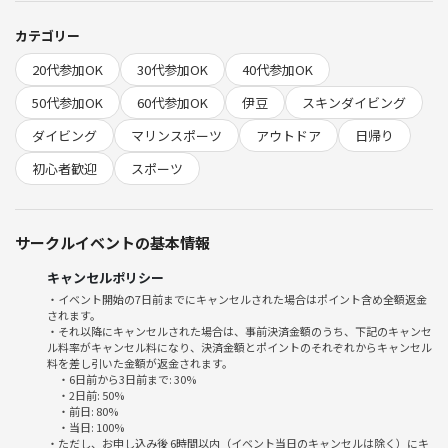
車で集合場所まで来る場合は、付近の有料コイン駐車場に停めてくださ
い🙇‍♀️
カテゴリー
現地で直接集合でも可能です。
20代参加OK
30代参加OK
40代参加OK
エントリー11時
50代参加OK
60代参加OK
伊豆
スキンダイビング
exit15時
ダイビング
マリンスポーツ
アウトドア
日帰り
予定
初心者歓迎
スポーツ
・解散時間
現地を16時00分頃に出発予定
新都心駅着21時頃予定
サークルイベントの基本情報
・交通費・参加費
キャンセルポリシー
1人→6000円
・イベント開始の7日前までにキャンセルされた場合はポイント含め全額返金
されます。
食費や雑費等は各自でお願い致します。
・それ以降にキャンセルされた場合は、事前決済金額のうち、下記のキャンセ
ル料率がキャンセル料になり、決済金額とポイントのそれぞれからキャンセル
途中SAトイレ休憩随時挟みます🚻
料を差し引いた金額が返金されます。
・6日前から3日前まで: 30%
・2日前: 50%
ご不明点、ご質問ある場合はコメント欄からお願い致します。
・前日: 80%
・当日: 100%
・ただし、お申し込み後 6時間以内（イベント当日のキャンセルは除く）にキ