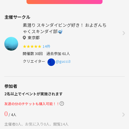
主催サークル
素潜り スキンダイビング好き！ およぎんち
ゃくスキンダイ部🤿
東京都
★
★
★
★
★
14件
開催数 30回
過去参加 61人
クリエイター
@gucci3
参加者
2名以上でイベントが実施されます
友達の分のチケットも購入可能！！
0
/ 4人
主催者0人、お気に入り0人、閲覧14人