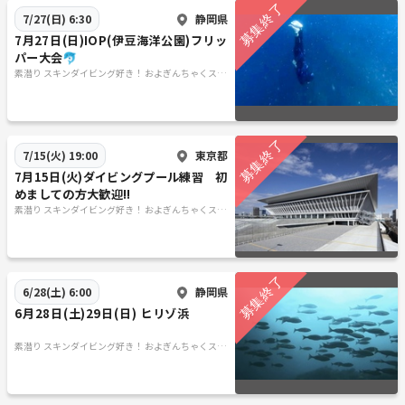
静岡県
7/27(日) 6:30
7月27日(日)IOP(伊豆海洋公園)フリッ
パー大会🐬
素潜り スキンダイビング好き！ およぎんちゃくスキ
ンダイ部🤿
東京都
7/15(火) 19:00
7月15日(火)ダイビングプール練習 初
めましての方大歓迎!!
素潜り スキンダイビング好き！ およぎんちゃくスキ
ンダイ部🤿
静岡県
6/28(土) 6:00
6月28日(土)29日(日) ヒリゾ浜
素潜り スキンダイビング好き！ およぎんちゃくスキ
ンダイ部🤿