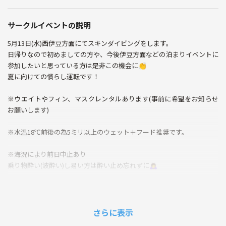
サークルイベントの説明
5月13日(水)西伊豆方面にてスキンダイビングをします。
日帰りなので初めましての方や、今後伊豆方面などの泊まりイベントに
参加したいと思っている方は是非この機会に👏
夏に向けての慣らし運転です！
※ウエイトやフィン、マスクレンタルあります(事前に希望をお知らせ
お願いします)
※水温18℃前後の為5ミリ以上のウェット＋フード推奨です。
※海況により前日中止あり
乗り物酔い(波酔い)し易い方は酔い止め忘れずに🙇‍♀️
・集合時間、場所
AM6時頃→さいたま新都心駅
さらに表示
詳細はイベントメッセージにてお知らせ致します！