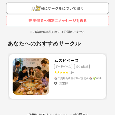
AIにサークルについて聞く
💬 主催者へ個別にメッセージを送る
※内容は他の参加者には公開されません
あなたへのおすすめサークル
ムスビベース
ボードゲーム
初心者歓迎
★
★
★
★
★
1件
東京都
ご利用にはアプリのダウンロードが必要です