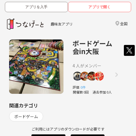
アプリを入手
アプリで開く
全国
趣味友アプリ
ボードゲーム
会in大阪
4 人がメンバー
評価
0件
開催数 0回
過去参加 0人
関連カテゴリ
ボードゲーム
ご利用にはアプリのダウンロードが必要です