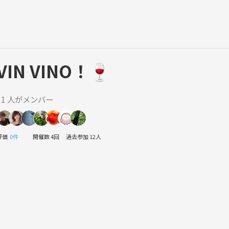
VIN VINO！🍷
11 人がメンバー
評価
0件
開催数 4回
過去参加 12人