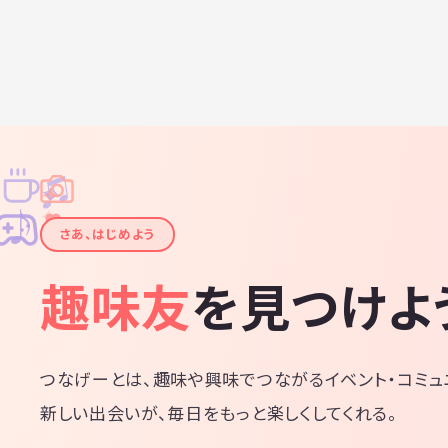
♫
✧
✦
✦
♪
✧
さあ、はじめよう
趣味友
を見つけよ
つなげーとは、趣味や興味でつながるイベント・コミュ
新しい出会いが、毎日をもっと楽しくしてくれる。