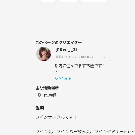
このページのクリエイター
@Ren__23
最終ログイン:2023年5月24日 15:02
都内に住んでます25歳です！
お料理やお菓子作りが趣味で、健康や美容の
もっと見る
アしています😋🍳
主な活動場所
お友達増えたら嬉しいなと思っています！
東京都
お酒も大好きです🥂✨
説明
ワインサークルです！
男女共にご参加頂けたら嬉しいです！
ワイン会、ワインバー飲み会、ワインセミナーetc