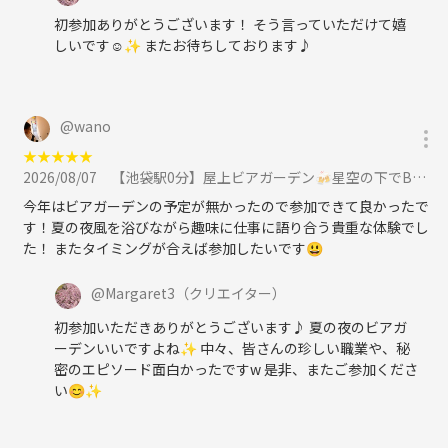
👩‍🎨 主催者ってどんな人？
初参加ありがとうございます！ そう言っていただけて嬉
会話を通じて、参加者のみなさんがホッとリラックスできるような場作
しいです☺️✨ またお待ちしております♪
りを大切にしています。
アロマや児童・家族支援の資格を保有。アフリカの子供たちへ9年間の
寄付支援実績があります。2026年6月に活動をスタートしたばかりで、
まだまたヒヨッコ🐣笑
@
wano
★
★
★
★
★
手伝ってくれるお友達大募集中です🎵 仲良くしてください💖
2026/08/07
【池袋駅0分】屋上ビアガーデン🍻星空の下でBBQグルメ＆大人の遊びでワイワイ楽しもう！【20代後半〜50代前半】に参加
今年はビアガーデンの予定が無かったので参加できて良かったで
⚠️ サークルの利用規約 ☀️
す！夏の夜風を浴びながら趣味に仕事に語り合う貴重な体験でし
ナンパ、営業、ビジネス勧誘目的の参加は一切お断りです。
た！ またタイミングが合えば参加したいです😃
失礼な発言や、和を乱す行為をする方はお断りします。
@
Margaret3
（クリエイター）
初参加いただきありがとうございます♪ 夏の夜のビアガ
ーデンいいですよね✨ 中々、皆さんの珍しい職業や、秘
密のエピソード面白かったですw 是非、またご参加くださ
い😊✨