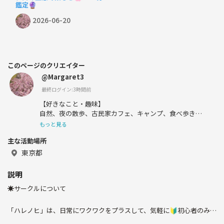
鑑定🔮
2026-06-20
このページのクリエイター
@Margaret3
最終ログイン:3時間前
【好きなこと・趣味】
自然、夜の散歩、古民家カフェ、キャンプ、食べ歩き
アート＆音楽： アート、陶芸、美術館、音楽、フェス、
もっと見る
オペラ、イベント
主な活動場所
【好きな食べ物】
東京都
ワイン、牡蠣、お肉、ケーキ、ベトナム料理、パクチー、
お寿司、ラーメン
説明
（※ツナ缶とハンバーグは苦手です🙅‍♀️）
☀️サークルについて
【やりたい事】
気球に乗る！🎈
「ハレノヒ」は、日常にワクワクをプラスして、気軽に🔰初心者のみん
なで、楽しいを増やしていくお友達作りサークルです☕🌸