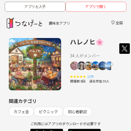
アプリを入手
アプリで開く
全国
趣味友アプリ
ハレノヒ🌸
34 人がメンバー
★
★
★
★
★
12件
開催数 8回
過去参加 30人
関連カテゴリ
カフェ会
ピクニック
初心者歓迎
ご利用にはアプリのダウンロードが必要です