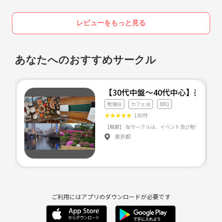
レビューをもっと見る
あなたへのおすすめサークル
【30代中盤〜40代中心】楽学
勉強会
カフェ会
BBQ
★
★
★
★
★
190件
東京都
ご利用にはアプリのダウンロードが必要です