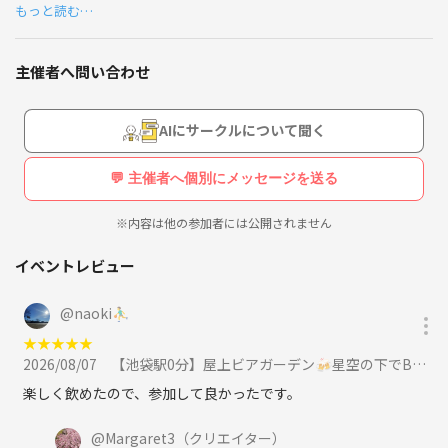
【こんな友達を募集中🤝】
もっと読む…
好奇心旺盛で面白い人
「飲み会はちょっと緊張する…」
話上手な人
「自然にワイワイ仲良くなりたい！」そんな方のために、会話が弾むよ
キャンプ、山、公園、音楽など、アウトドアもインドアも
主催者へ問い合わせ
うな**「＋αの楽しい企画」**をちょっとだけ盛り込んでいきます🎵
一緒に楽しめる人
新しいお友達を作りたい場所として気軽に楽しんでもらえる場所にした
いと思ってます！
AIにサークルについて聞く
💬 主催者へ個別にメッセージを送る
🍰どんなイベントをするの？
都内のカフェやお出かけスポットで、少人数から大人数まで楽しいイベ
※内容は他の参加者には公開されません
ントを予定しています。
（開催例）
イベントレビュー
＊五感で楽しむアロマエッセンスお茶会
＊ハレノヒ☀️代々木公園ピクニック × 手相から紐解くポテンシャル発
@
naoki⛹️‍♂️
見
★
★
★
★
★
＊週末夜の息抜き会 × 普段言えない本音の打ち明け会🤫
2026/08/07
【池袋駅0分】屋上ビアガーデン🍻星空の下でBBQグルメ＆大人の遊びでワイワイ楽しもう！【20代後半〜50代前半】に参加
＊魅力アップのポイントメイク × プチ人相チェックお茶会
＊ご褒美スイーツ × 毎日が楽しくなるヒントお茶会💖
楽しく飲めたので、参加して良かったです。
@
Margaret3
（クリエイター）