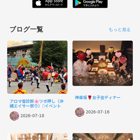
ブログ一覧
もっと見る
神楽坂🌹女子会ディナー
アロマ香診断🌸ツボ押し（沖
縄エイサー祭り）🪉イベント
2026-07-16
2026-07-18