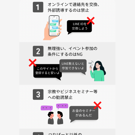
一歩踏み出すの、ひよってるやついる？
…いねぇよなぁ？🖤