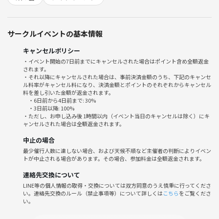
おつまみも少し用意してます
ピザやスナックなど
サークルイベントの基本情報
👗👔服装👠✨
キャンセルポリシー
* ドレスコードは「おしゃれ」です✨
・イベント開始の7日前までにキャンセルされた場合はポイント含め全額返金
* 少し華やかな装いでお越しください
されます。
・それ以降にキャンセルされた場合は、事前決済金額のうち、下記のキャンセ
ル料率がキャンセル料になり、決済金額とポイントのそれぞれからキャンセル
■ キャンセルポリシー
料を差し引いた金額が返金されます。
・開催3日前まで：無料
・6日前から4日前まで: 30%
・2日前〜前日：参加費の50%
・3日前以降: 100%
・ただし、お申し込み後 1時間以内（イベント当日のキャンセルは除く）にキ
・当日キャンセル／無断欠席：参加費の100%
ャンセルされた場合は全額返金されます。
※キャンセルの際は、できるだけお早めにご連絡ください。
中止の場合
最少催行人数に達しない場合、および天候不順など主催者の判断によりイベン
━━━━━━━━━━━━━━━
トが中止される場合があります。その場合、参加料金は全額返金されます。
✔ 新しい出会いが欲しい
✔ ノリの合う仲間が欲しい
連絡先交換について
✔ 普段と違う刺激が欲しい
LINE等の個人情報の取得・交換については双方同意のうえ慎重に行ってくださ
い。連絡先交換のルール（禁止事項等）について詳しくは
こちら
をご覧くださ
✔ ただの飲み会じゃ物足りない
い。
そんな人はぜひ🔥