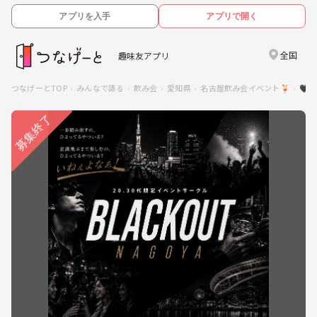
アプリを入手
アプリで開く
全国
趣味友アプリ
つなげーとTOP
みんなで語る
飲み会
愛知県
名古屋飲み会イベント🍹
🖤 