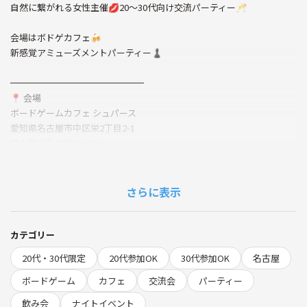
自然に繋がれる女性主催💋20〜30代向け交流パーティー🥂
会場はボドゲカフェ🍻
新感覚アミューズメントパーティー♟️
━━━━━━━━━━━━━━━
📍 会場
ボードゲームカフェ シュパース
愛知県名古屋市中区栄2丁目2-1
広小路伏見中駒ビル6C
🗓 6/26（金曜日）
⏰ 19:30〜21:30
さらに表示
追加ドリンクもご用意してます
テキーラ、クライナー、ハイボール
カテゴリー
レモン酎ハイ、ビールetc...
20代・30代限定
20代参加OK
30代参加OK
名古屋
ソフトドリンク🥤
ボードゲーム
カフェ
交流会
パーティー
烏龍茶、コーラ、カルピス、炭酸水etc...
飲み会
ナイトイベント