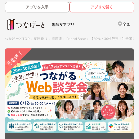
アプリを入手
アプリで開く
全国
趣味友アプリ
つなげーとTOP
友達作り
兵庫県
Friend Base
【20代・30代限定！】全国の