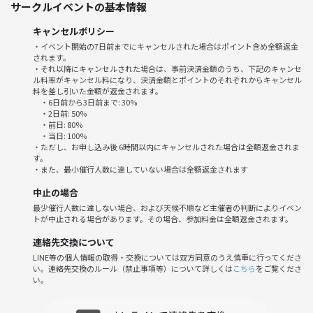
サークルイベントの基本情報
・「全国に友達ができる」「自宅だから移動ナシ！」「趣味や情報交換
ができる」など参加メリット盛りだくさん。
キャンセルポリシー
・みんなで楽しい時間を作ることを大切にしています。
・イベント開始の7日前までにキャンセルされた場合はポイント含め全額返金
・当サークルの特典としまして、
されます。
Slackで平常時から対話できる環境を用意しております。WEBの会に参
・それ以降にキャンセルされた場合は、事前決済金額のうち、下記のキャンセ
ル料率がキャンセル料になり、決済金額とポイントのそれぞれからキャンセル
加頂き、運営がコミュニティに参加して欲しいと思う方はSlackにご案
料を差し引いた金額が返金されます。
内致します。
・6日前から3日前まで: 30%
・2日前: 50%
・前日: 80%
⚠️注意事項⚠️
・当日: 100%
下記の行為はご遠慮ください。
・ただし、お申し込み後 6時間以内にキャンセルされた場合は全額返金されま
す。
・勧誘・営業・告知・引き抜き・しつこいナンパ・暴言など
・また、最小催行人数に達していない場合は全額返金されます
・過度なナンパ行為や迷惑行為
・開催内容や風景写真、動画のSNS等への無許可投稿
中止の場合
サークルやイベントの輪を乱す行動をする方、運営側の指示に従ってい
最少催行人数に達しない場合、および天候不順など主催者の判断によりイベン
トが中止される場合があります。その場合、参加料金は全額返金されます。
ただけない方や運営側が参加者様としてふさわしくないと判断した方
は、イベントの参加お断りや即日退室していただきます。(その際の返
連絡先交換について
金等の保証は一切行いません)
LINE等の個人情報の取得・交換については双方同意のうえ慎重に行ってくださ
い。連絡先交換のルール（禁止事項等）について詳しくは
こちら
をご覧くださ
い。
全国の仲間と話しながら、一緒に楽しい時間を過ごしませんか？ご参加
をお待ちしています✨