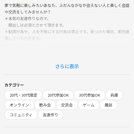
家で気軽に楽しみたいあなた、ふだんなかなか会えない人と楽しく会話
や交流をしてみませんか？
＊本気の友達作りなので、
顔出しは必須とさせて頂きます。
＊勧誘行為や、人を不快にする行為は禁止です。見つけた場合、即日退
室していただきます。
◆当日の流れ
・19:50〜 Google meetに入室開始（スマホもPCもOK！）
・20:00 自己紹介タイム
さらに表示
・20:30 アイスブレーク＆ミニゲーム
・20:50 共通トークテーマで盛り上がろう
・21:50 エンディング
カテゴリー
・22:00 解散（途中退室もOK！）
20代・30代限定
20代参加OK
30代参加OK
兵庫
🌱サークルの雰囲気
オンライン
飲み会
交流会
ゲーム
雑談
・オンラインならではの気軽さと安心感◎
コミュニティ
友達作り
・初参加・おひとり様も運営スタッフがサポートするので心配いりませ
ん。
・雑談力UPやコミュニケーション力向上にも効果バツグン！