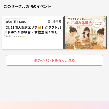
このサークルの他のイベント
埼玉県
8/23(日) 13:00
【8/23南大塚駅エリア🧺】クラフトバ
ンド手作り体験会・女性主催！おしゃ
べりしながら作品づくりを楽しもう🎨
Blissful moment✨
他のイベントをもっと見る