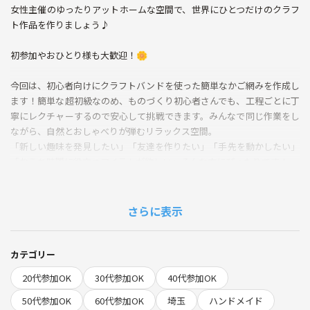
女性主催のゆったりアットホームな空間で、世界にひとつだけのクラフ
ト作品を作りましょう♪
初参加やおひとり様も大歓迎！🌼
今回は、初心者向けにクラフトバンドを使った簡単なかご網みを作成し
ます！簡単な超初級なのめ、ものづくり初心者さんでも、工程ごとに丁
寧にレクチャーするので安心して挑戦できます。みんなで同じ作業をし
ながら、自然とおしゃべりが弾むリラックス空間。
「新しい趣味を発見したい」「友達を作りたい」「手先を動かしたい」
「おうち時間に役立つアイテムが欲しい」そんな方にぴったりです！
★こんな参加メリットがあります★
さらに表示
1. 少人数制なので、講師とじっくりコミュニケーションしながら学べる
2. 参加者同士の距離が近く、自然に友達ができやすい！
3. 作った作品はそのままお持ち帰り可能！
カテゴリー
4. 今年話題のハンドメイドトレンドを体感できる✨
20代参加OK
30代参加OK
40代参加OK
5. 手作りの工程を通じて、マインドフルネスや癒し時間を満喫
50代参加OK
60代参加OK
埼玉
ハンドメイド