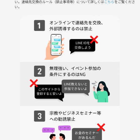
い。連絡先交換のルール（禁止事項等）について詳しくは
こちら
をご覧くださ
下記の行為はご遠慮ください。
い。
・勧誘・営業・告知・引き抜き・しつこいナンパ・暴言など
・過度なナンパ行為や迷惑行為
・開催内容や風景写真、動画のSNS等への無許可投稿
サークルやイベントの輪を乱す行動をする方、運営側の指示に従ってい
ただけない方や運営側が参加者様としてふさわしくないと判断した方
は、参加をお断りする場合がございます。
平日のお昼間、のんびり手を動かしながら世界にひとつだけの作品を作
ってみませんか？「楽しかった！」「また参加したい！」と感じてもら
えるクラフト時間、ご参加お待ちしています🧺✨