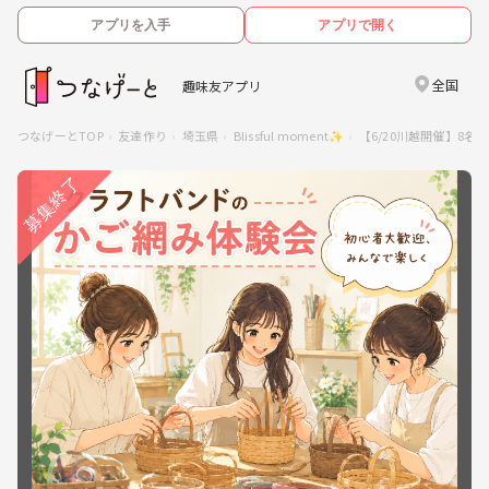
アプリを入手
アプリで開く
全国
趣味友アプリ
つなげーとTOP
友達作り
埼玉県
Blissful moment✨
【6/20川越開催】8