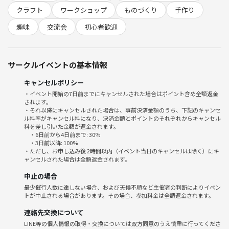
◆当日の流れ◆
クラフト
ワークショップ
ものづくり
手作り
12:30〜 川越周辺の会場集合＆受付
12:40〜主催者より簡単な自己紹介と材料配布
趣味
交流会
初心者歓迎
12:50〜クラフトバンドの基本テクニックを実演＆一緒に製作スター
ト！
・みんなでわいわい作業＆交流タイム（途中でおやつブレイクも◎）
サークルイベントの基本情報
14:00〜完成品の発表＆撮影タイム
14:30頃 現地解散
キャンセルポリシー
・イベント開始の7日前までにキャンセルされた場合はポイント含め全額返金
されます。
◆持ち物◆
・それ以降にキャンセルされた場合は、事前決済金額のうち、下記のキャンセ
材料費込みの参加料なので、飲み物と楽しむ気持ちを持ってきて頂けた
ル料率がキャンセル料になり、決済金額とポイントのそれぞれからキャンセル
ら幸いです☺️
料を差し引いた金額が返金されます。
・6日前から4日前まで: 30%
・3日前以降: 100%
🌱サークルの雰囲気🌱
・ただし、お申し込み後 2時間以内（イベント当日のキャンセルは除く）にキ
ャンセルされた場合は全額返金されます。
・「ものづくり」が好きな仲間が集まる和やかな雰囲気
・初参加でも安心。運営がしっかりサポートします！
中止の場合
・自分のペースで作業できるから不器用さんもOK
最少催行人数に達しない場合、および天候不順など主催者の判断によりイベン
・毎回「ここで友達ができた」「ものづくりにハマった」と好評です
トが中止される場合があります。その場合、参加料金は全額返金されます。
・女性主催で細やかな配慮＆居心地バツグン
連絡先交換について
LINE等の個人情報の取得・交換については双方同意のうえ慎重に行ってくださ
⚠️注意事項⚠️