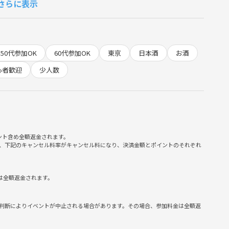
さらに表示
50代参加OK
60代参加OK
東京
日本酒
お酒
つまみ代 4000円目安
心者歓迎
少人数
ント含め全額返金されます。
ます。
、下記のキャンセル料率がキャンセル料になり、決済金額とポイントのそれぞれ
は全額返金されます。
など）
判断によりイベントが中止される場合があります。その場合、参加料金は全額返