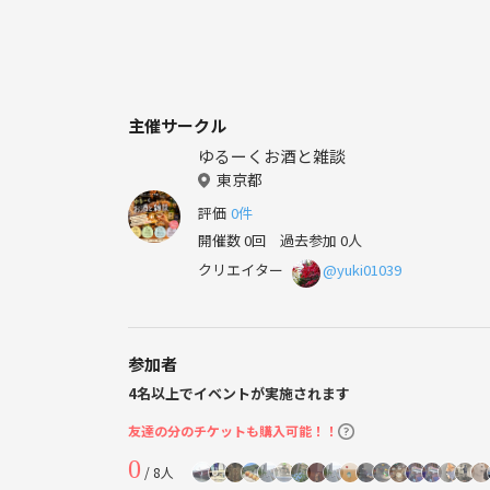
主催サークル
ゆるーくお酒と雑談
東京都
評価
0件
開催数 0回
過去参加 0人
クリエイター
@yuki01039
参加者
4名以上でイベントが実施されます
友達の分のチケットも購入可能！！
0
/ 8人