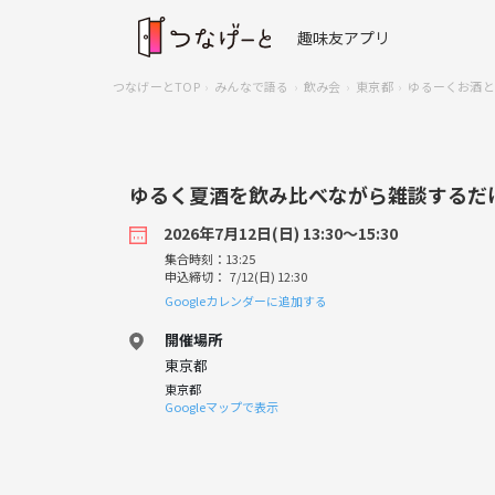
趣味友アプリ
つなげーとTOP
みんなで語る
飲み会
東京都
ゆるーくお酒と
ゆるく夏酒を飲み比べながら雑談するだ
2026年7月12日(日) 13:30〜15:30
集合時刻：13:25
申込締切： 7/12(日) 12:30
Googleカレンダーに追加する
開催場所
東京都
東京都
Googleマップで表示