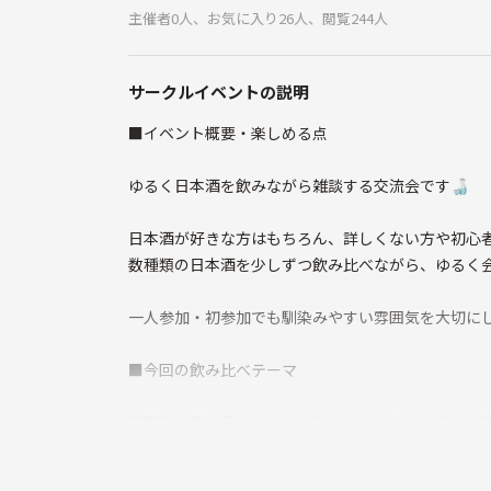
主催者0人、お気に入り26人、閲覧244人
サークルイベントの説明
■イベント概要・楽しめる点
ゆるく日本酒を飲みながら雑談する交流会です🍶
日本酒が好きな方はもちろん、詳しくない方や初心
数種類の日本酒を少しずつ飲み比べながら、ゆるく
一人参加・初参加でも馴染みやすい雰囲気を大切に
■今回の飲み比べテーマ
夏限定の日本酒を少しずつ飲み比べながら、涼しい
人数にもよりますが、４合瓶を4～6本程度持ち込み