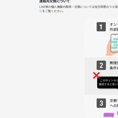
連絡先交換について
15:30 自由交流タイム（席移動OK）
LINE等の個人情報の取得・交換については双方同意のうえ
16:00 終了・解散
ら
をご覧ください。
■場所
最低開催人数を超えましたら、場所については個別
場所の目安としては神田駅周辺となります。
■持ち物
特になし（手ぶらでOK）
※気になる方はおつまみ持ち込みOK
■注意事項
・無理な飲酒はお控えください
・他の参加者が不快になる行為は禁止です
・途中参加・途中退出OKです