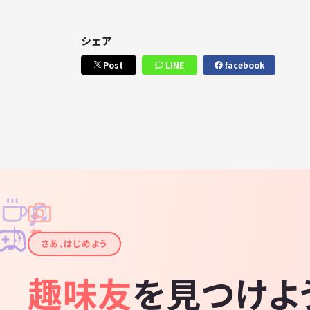
シェア
Post
LINE
facebook
♫
✧
✦
✦
♪
✧
さあ、はじめよう
趣味友
を見つけよ