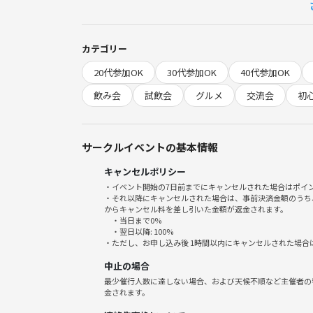
■参加費
カテゴリー
イベント参加費（事前決済）：チケット代金
20代参加OK
30代参加OK
40代参加OK
イベント参加費（現地決済）：酒代、スペース代、お
※人数や内容により多少変動する場合があります
飲み会
試飲会
グルメ
交流会
初
■定員
サークルイベントの基本情報
キャンセルポリシー
4〜8名程度（少人数制）
・イベント開始の7日前までにキャンセルされた場合はポイ
※先着順となります。4名未満の場合は未開催となり
・それ以降にキャンセルされた場合は、事前決済金額のうち
からキャンセル料を差し引いた金額が返金されます。
・当日まで0%
■当日の流れ
・翌日以降: 100%
・ただし、お申し込み後 1時間以内にキャンセルされた場合
13:30 集合・受付（ゆるく自己紹介しながら開始）
中止の場合
13:40 軽く自己紹介（ニックネーム・日本酒経験
最少催行人数に達しない場合、および天候不順など主催者の
14:00 日本酒飲み比べスタート
金されます。
14:30 飲みながらフリートーク