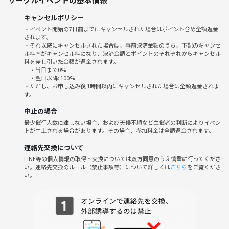
◆当日の流れ
キャンセルポリシー
・8:00 Gather by UNPLAN 神楽坂 現地集合
・イベント開始の7日前までにキャンセルされた場合はポイント含め全額返金
・8:05 カフェ入店＆オーダー
されます。
・8:10 テーマトーク＆自由なおしゃべり
・それ以降にキャンセルされた場合は、事前決済金額のうち、下記のキャンセ
ル料率がキャンセル料になり、決済金額とポイントのそれぞれからキャンセル
・9:00 その場で解散！各自の1日を楽しんでください
料を差し引いた金額が返金されます。
・当日まで0%
—
・翌日以降: 100%
・ただし、お申し込み後 1時間以内にキャンセルされた場合は全額返金されま
す。
🌱サークルの雰囲気
中止の場合
・初参加・おひとり様・朝が弱めな方も安心！気軽に話せる空気づくり
最少催行人数に達しない場合、および天候不順など主催者の判断によりイベン
を大切にしています。
トが中止される場合があります。その場合、参加料金は全額返金されます。
・「短時間だからこそストレスフリー」「新しい知り合いができる」
「毎週続けやすい」と好評の朝活サークルです。
連絡先交換について
・主催メンバーも朝活初心者多数！フランクな運営で、皆さんの意見を
LINE等の個人情報の取得・交換については双方同意のうえ慎重に行ってくださ
い。連絡先交換のルール（禁止事項等）について詳しくは
こちら
をご覧くださ
柔軟に取り入れています。
い。
—
⚠️注意事項⚠️
下記の行為はご遠慮ください。