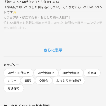
「朝ちょっと早起きできたら何かしたい」
「神楽坂でゆったりした朝を過ごしたい」そんな方にぴったりのイベン
トです✨
カフェ好き・朝活初心者・おひとり様も大歓迎！
忙しい毎日でも気軽に参加できる、たった1時間の土曜モーニング交流
会を開催します。
▼参加するメリット
1. "今日1日がポジティブに始まる！" 朝のやさしい空気とおしゃべりで
頭も心もスッキリ。
さらに表示
2. "初対面同士でも会話がはずむ" カフェの落ち着いた雰囲気で、気軽に
自己紹介＆ゆるトーク。
3. "継続しやすいカジュアルな朝活" 面倒な準備や長時間の拘束ナシ！朝
カテゴリー
カフェを楽しんだらすぐ解散。
20代・30代限定
20代参加OK
30代参加OK
神楽坂
4. "地元の素敵なカフェを開拓" 神楽坂在住・通勤の方も、初めて訪れる
方も必見の名店チョイス。
カフェ
朝活
交流会
おひとり参加歓迎
5. "プライベートも仕事もリセット" 週末の朝に心地よい刺激、リフレッ
友達作り
シュした自分で午後を迎えられる！
—
サークルイベントの基本情報