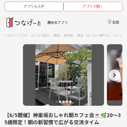
アプリを入手
アプリで開く
全国
趣味友アプリ
つなげーとTOP
みんなで語る
朝活
東京都
朝活（ゆったり繋がる）コミュニ
【6/5開催】神楽坂おしゃれ朝カフェ会☕️🌿20〜3
5歳限定！朝の新習慣で広がる交流タイム