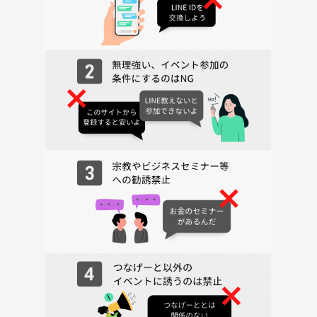
・勧誘・営業・告知・引き抜き・しつこいナンパ・暴言など
・過度なナンパ行為や迷惑行為
・開催内容や風景写真、動画のSNS等への無許可投稿
サークルやイベントの輪を乱す行動をする方、運営側の指示に従ってい
ただけない方や運営側が参加者様としてふさわしくないと判断した方
は、参加をお断りする場合がございます。
—
神楽坂の朝をみんなで気軽に楽しみませんか？
新しい週末のスタートを、素敵なカフェで一緒に切りましょう！☕🌞