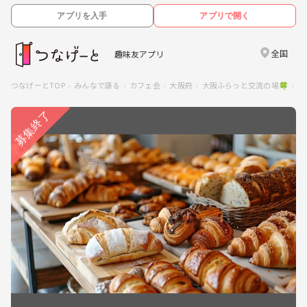
アプリを入手
アプリで開く
全国
趣味友アプリ
つなげーとTOP
みんなで語る
カフェ会
大阪府
大阪ふらっと交流の場🍀
【