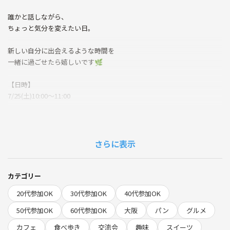
誰かと話しながら、
ちょっと気分を変えたい日。
新しい自分に出会えるような時間を
一緒に過ごせたら嬉しいです🌿
【日時】
7/25(土)10:00〜11:00
【場所】
難波・心斎橋駅周辺のパン屋さん
さらに表示
【参加費】
自身のパン費
カテゴリー
☕ 話題内容
20代参加OK
30代参加OK
40代参加OK
大阪市内のカフェで毎回話題決めて話してます☺️旅行、趣味などなど！
50代参加OK
60代参加OK
大阪
パン
グルメ
⭐️当日の大まかな流れ⭐️
カフェ
食べ歩き
交流会
趣味
スイーツ