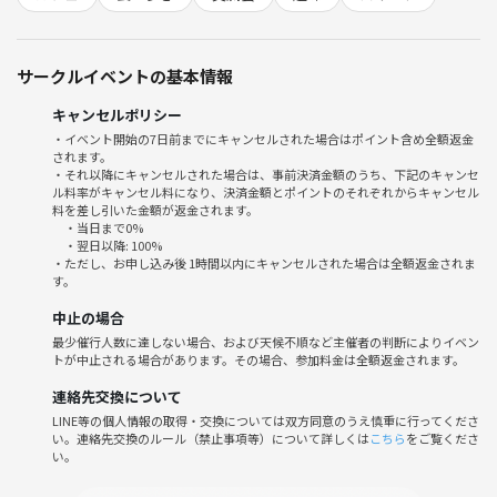
・現地集合
・ドリンク注文
・ゆるっと自己紹介
サークルイベントの基本情報
・フリートーク（1時間程度）
キャンセルポリシー
・イベント開始の7日前までにキャンセルされた場合はポイント含め全額返金
パン好き仲間と一緒に、美味しさやワクワクをシェアしませんか？✨
されます。
✨
・それ以降にキャンセルされた場合は、事前決済金額のうち、下記のキャンセ
ル料率がキャンセル料になり、決済金額とポイントのそれぞれからキャンセル
料を差し引いた金額が返金されます。
・当日まで0%
・翌日以降: 100%
・ただし、お申し込み後 1時間以内にキャンセルされた場合は全額返金されま
す。
中止の場合
最少催行人数に達しない場合、および天候不順など主催者の判断によりイベン
トが中止される場合があります。その場合、参加料金は全額返金されます。
連絡先交換について
LINE等の個人情報の取得・交換については双方同意のうえ慎重に行ってくださ
い。連絡先交換のルール（禁止事項等）について詳しくは
こちら
をご覧くださ
い。