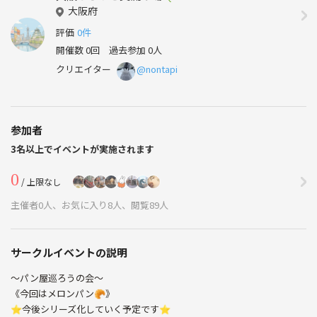
大阪府
評価
0件
開催数 0回
過去参加 0人
クリエイター
@nontapi
参加者
3名以上でイベントが実施されます
0
/ 上限なし
主催者0人、お気に入り8人、閲覧89人
サークルイベントの説明
〜パン屋巡ろうの会〜
《今回はメロンパン🥐》
⭐️今後シリーズ化していく予定です⭐️