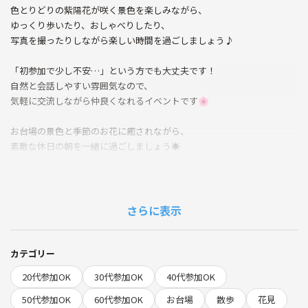
色とりどりの紫陽花が咲く景色を楽しみながら、
ゆっくり歩いたり、おしゃべりしたり、
写真を撮ったりしながら楽しい時間を過ごしましょう♪
「初参加で少し不安…」という方でも大丈夫です！
自然と会話しやすい雰囲気なので、
気軽に交流しながら仲良くなれるイベントです🌸
お台場の景色と季節のお花に癒されながら、
素敵な休日の朝を一緒に過ごしましょう☀️
女性限定なので、お一人参加でも安心してご参加ください♪
⚫集合場所
さらに表示
青海駅(ゆりかもめ線)
※詳細はメッセージに送ります
https://maps.app.goo.gl/pohkqPzFYzWyfxhM9
カテゴリー
20代参加OK
30代参加OK
40代参加OK
⚫当日の流れ
10:30 青海駅集合
50代参加OK
60代参加OK
お台場
散歩
花見