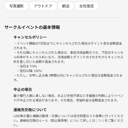
10:40 軽く自己紹介
写真撮影
アウトドア
朝活
女性限定
10:45 紫陽花を見ながらお散歩🌼
11:30頃 希望者は連絡先交換♪
※お時間ある方は一緒にご飯食べに行きましょう🍴
サークルイベントの基本情報
⚫参加費
キャンセルポリシー
チケット代のみ
・イベント開始の7日前までにキャンセルされた場合はポイント含め全額返金
されます。
・それ以降にキャンセルされた場合は、事前決済金額のうち、下記のキャンセ
ル料率がキャンセル料になり、決済金額とポイントのそれぞれからキャンセル
料を差し引いた金額が返金されます。
・当日まで0%
・翌日以降: 100%
・ただし、お申し込み後 1時間以内にキャンセルされた場合は全額返金されま
す。
中止の場合
最少催行人数に達しない場合、および天候不順など主催者の判断によりイベン
トが中止される場合があります。その場合、参加料金は全額返金されます。
連絡先交換について
LINE等の個人情報の取得・交換については双方同意のうえ慎重に行ってくださ
い。連絡先交換のルール（禁止事項等）について詳しくは
こちら
をご覧くださ
い。