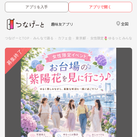
アプリを入手
アプリで開く
全国
趣味友アプリ
つなげーとTOP
みんなで語る
カフェ会
東京都
女性限定🌷ゆるっとみんなで