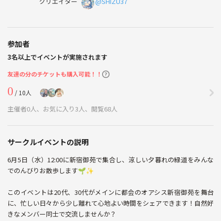
クリエイター
@SHIZU37
参加者
3名以上でイベントが実施されます
友達の分のチケットも購入可能！！
0
/ 10人
主催者0人、お気に入り3人、閲覧68人
サークルイベントの説明
6月5日（水）12:00に新宿御苑で集合し、涼しい夕暮れの緑道をみんな
でのんびりお散歩します🌱✨
このイベントは20代、30代がメインに都会のオアシス新宿御苑を舞台
に、忙しい日々から少し離れて心地よい時間をシェアできます！自然好
きなメンバー同士で交流しませんか？