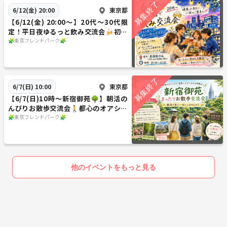
東京都
6/12(金) 20:00
【6/12(金) 20:00〜】20代〜30代限
定！平日夜ゆるっと飲み交流会🍻初参
加者も安心🔰
🧩東京フレンドパーク🧩
東京都
6/7(日) 10:00
【6/7(日)10時～新宿御苑🌳】朝活の
んびりお散歩交流会🚶都心のオアシス
でリフレッシュ🌱
🧩東京フレンドパーク🧩
他のイベントをもっと見る