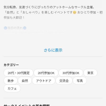
気分転換、友達づくりにぴったりのアットホームなサークル主催。
「自然」と「おしゃべり」を楽しむイベントです😊 おひとり参加・初
参加も大歓迎！
🔵当日の流れ🔵
12:00 新宿御苑 新宿門前 集合（入場料500円）
・はじめましての自己紹介タイム
・みんなで園内を散策（温室や日本庭園など巡り）
・スタバで休憩タイム+まったりトーク
さらに表示
・写真撮影
14:00頃 解散
カテゴリー
🟢サークルの雰囲気🟢
20代・30代限定
20代参加OK
30代参加OK
東京
・初参加でも驚くほど打ち解けやすく、メンバー同士がお互いを気遣え
る空気が自慢です。
散歩
自然
アウトドア
交流会
写真
・運営がこまめにフォローしますので、困った事やご要望も気軽に相談
カフェ
OK！
🟡参加メリット🟡
サークルイベントの基本情報
1. 都会のど真ん中でリフレッシュ＆新しい発見🌿