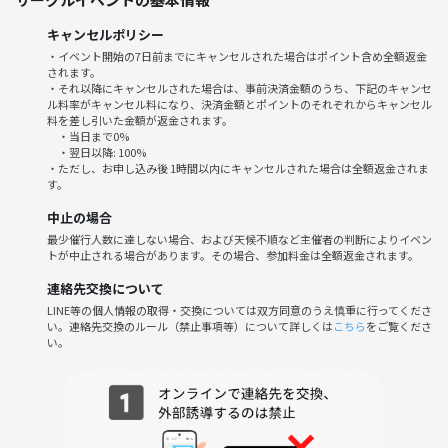
2. 同じ趣味・価値観の友達ができる
キャンセルポリシー
3. ゆるやかに交流できるから、会話が苦手な方も安心！
・イベント開始の7日前までにキャンセルされた場合はポイント含め全額返金
4. SNS映えする風景スポットをみんなで発掘📸
されます。
5. 日ごろのモヤモヤも解消できる心地よい場作り
・それ以降にキャンセルされた場合は、事前決済金額のうち、下記のキャンセ
ル料率がキャンセル料になり、決済金額とポイントのそれぞれからキャンセル
料を差し引いた金額が返金されます。
・当日まで0%
⚠️注意事項⚠️
・翌日以降: 100%
・ただし、お申し込み後 1時間以内にキャンセルされた場合は全額返金されま
下記の行為はご遠慮ください。
す。
・勧誘・営業・告知・引き抜き・しつこいナンパ・暴言など
中止の場合
・過度なナンパ行為や迷惑行為
最少催行人数に達しない場合、および天候不順など主催者の判断によりイベン
・開催内容や風景写真、動画のSNS等への無許可投稿
トが中止される場合があります。その場合、参加料金は全額返金されます。
サークルやイベントの輪を乱す行動をする方、運営側の指示に従ってい
ただけない方や運営側が参加者様としてふさわしくないと判断した方
連絡先交換について
は、参加をお断りする場合がございます。
LINE等の個人情報の取得・交換については双方同意のうえ慎重に行ってくださ
い。連絡先交換のルール（禁止事項等）について詳しくは
こちら
をご覧くださ
い。
都会の喧騒を離れ、緑に囲まれる特別なひとときを、一緒に楽しみませ
んか？スタッフも皆さんとおしゃべりできるのを楽しみにしています
🌿ご参加お待ちしています♪