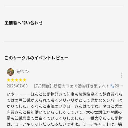
主催者へ問い合わせ
このサークルのイベントレビュー
@
りひ
★
★
★
★
★
2026/07/09
【7/9開催】新宿カフェで動物好き集まれ！🐾20代30代カフェ交流会・満席続出企画☕️に参加
いやーーーーほんとに動物好きで何事も強調性高くて飼育員なら
ではの豆知識がえられて凄くメリハリがあって豊かなメンバーば
かりでした。☺なんと主催のフクローさんはですね。ネコと犬の
店員さんと長年働いていらっしゃっていて、犬の世話仕方や餌の
量も知識豊富で面白くてびっくりしました。一番大変だった動物
は、ミーアキャットだったみたいですよ。ミーアキャットは、噛