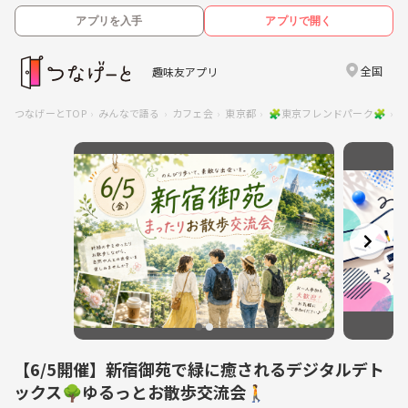
アプリを入手
アプリで開く
全国
趣味友アプリ
つなげーとTOP
みんなで語る
カフェ会
東京都
🧩東京フレンドパーク🧩
【
【6/5開催】新宿御苑で緑に癒されるデジタルデト
ックス🌳ゆるっとお散歩交流会🚶