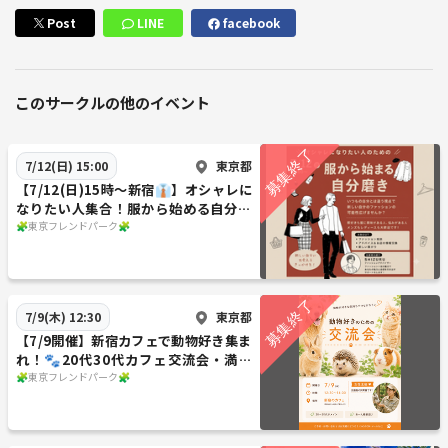
Post
LINE
facebook
このサークルの他のイベント
東京都
7/12(日) 15:00
【7/12(日)15時〜新宿👔】オシャレに
なりたい人集合！服から始める自分磨
き交流会🌟
🧩東京フレンドパーク🧩
東京都
7/9(木) 12:30
【7/9開催】新宿カフェで動物好き集ま
れ！🐾20代30代カフェ交流会・満席
続出企画☕️
🧩東京フレンドパーク🧩