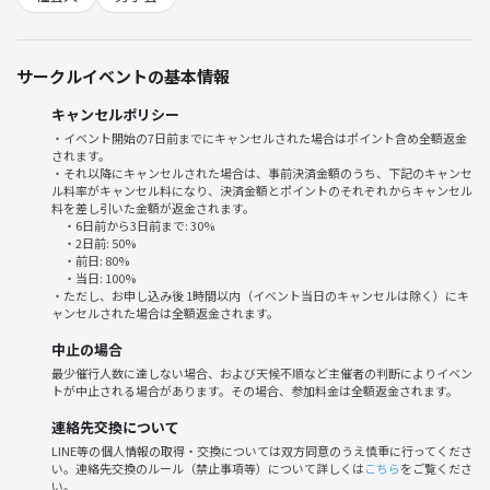
下記の行為はご遠慮ください。
・勧誘・営業・告知・引き抜き・しつこいナンパ(?)、暴言など迷惑行為
・開催内容や風景写真、動画のSNS等への無許可投稿
サークルイベントの基本情報
サークルやイベントの輪を乱す行動をする方、参加者様としてふさわし
キャンセルポリシー
くないと判断した方は、参加をお断りする場合がございます。
・イベント開始の7日前までにキャンセルされた場合はポイント含め全額返金
されます。
・それ以降にキャンセルされた場合は、事前決済金額のうち、下記のキャンセ
ル料率がキャンセル料になり、決済金額とポイントのそれぞれからキャンセル
料を差し引いた金額が返金されます。
・6日前から3日前まで: 30%
・2日前: 50%
・前日: 80%
・当日: 100%
・ただし、お申し込み後 1時間以内（イベント当日のキャンセルは除く）にキ
ャンセルされた場合は全額返金されます。
中止の場合
最少催行人数に達しない場合、および天候不順など主催者の判断によりイベン
トが中止される場合があります。その場合、参加料金は全額返金されます。
連絡先交換について
LINE等の個人情報の取得・交換については双方同意のうえ慎重に行ってくださ
い。連絡先交換のルール（禁止事項等）について詳しくは
こちら
をご覧くださ
い。