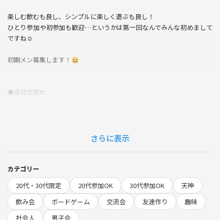
楽しむ飲むも良し、シンプルに楽しく遊ぶも良し！
ひとり参加や初参加も歓迎…というかは第一回なんでみんな初めまして
ですね☺️
初期メン募集します！😆
◆当日の流れ
お店は天神付近を考えてます！
予約するんでキャンセルNGで🙏🙅‍♂️
・19:40 飲み屋前で集合
さらに表示
・20:00〜22:00 最初は飲んで話しましょう！
イベントのイメージ
カテゴリー
①新しい友人や話せる友達つくりたい
20代・30代限定
20代参加OK
30代参加OK
天神
②あまり考えずに楽しむ場もつくりたい
飲み会
ボードゲーム
交流会
友達作り
趣味
⚠️注意事項⚠️
社会人
男子会