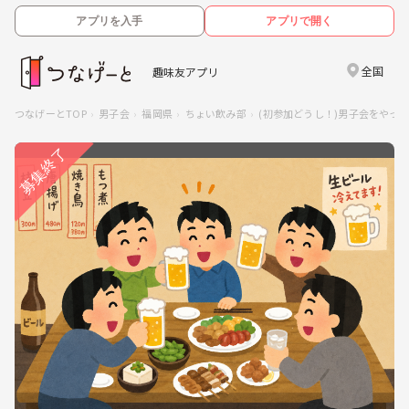
アプリを入手
アプリで開く
全国
趣味友アプリ
つなげーとTOP
男子会
福岡県
ちょい飲み部
(初参加どうし！)男子会をやっ