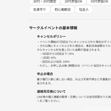
20代・30代限定
20代参加OK
30代参加OK
・お酒や音楽、交流が好きな20代〜30代が中心、
・初参加でも緊張しないよう、運営が全員会話に入
友達作り
初心者歓迎
社会人
・人数多すぎず少なすぎず、ゆったり語り合える雰
・メリットたくさん！
①毎週新しい人に出会える
サークルイベントの基本情報
②パブの特製ドリンクとおつまみを気軽に楽しめ
キャンセルポリシー
③普段話せない人とも自然に交流できる
・イベント開始の7日前までにキャンセルされた場合はポイ
④リラックスできる大人の平日夜活
・それ以降にキャンセルされた場合は、事前決済金額のうち
・運営も参加者のみなさんと一緒に楽しめる会を目
からキャンセル料を差し引いた金額が返金されます。
・6日前から3日前まで: 30%
・2日前: 50%
⚠️注意事項⚠️
・前日および当日: 100%
・ただし、お申し込み後 1時間以内（イベント当日のキャ
下記の行為はご遠慮ください。
・勧誘・営業・告知・引き抜き・しつこいナンパ・
中止の場合
・過度なナンパ行為や迷惑行為
最少催行人数に達しない場合、および天候不順など主催者の
金されます。
・開催内容や風景写真、動画のSNS等への無許可投
サークルやイベントの輪を乱す行動をする方、運営
連絡先交換について
わしくないと判断した方は、参加をお断りする場合
LINE等の個人情報の取得・交換については双方同意のうえ
ら
をご覧ください。
週の後半に少し肩の力を抜いて、音楽×お酒×交流