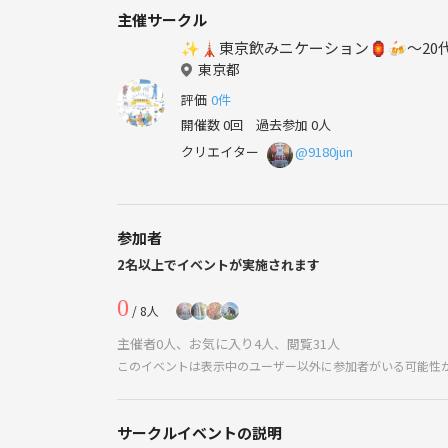
主催サークル
✨🗼東京飲みニケーション🏮🍻〜20
東京都
評価
0件
開催数 0回
過去参加 0人
クリエイター
@9180jun
参加者
2名以上でイベントが実施されます
0
/ 8人
主催者0人、お気に入り4人、閲覧31人
このイベントは表示中のユーザー以外に参加者がいる可能性
サークルイベントの説明