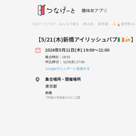
趣味友アプリ
つなげーとTOP
みんなで語る
飲み会
東京都
✨🗼東京飲みニ
【5/21(木)新橋アイリッシュパブ🇮
2026年5月21日(木) 19:00〜21:00
集合時刻：18:55
申込締切： 5/20(水) 17:00
Googleカレンダーに追加する
集合場所・開催場所
東京都
新橋
*詳細は参加者のみに公開