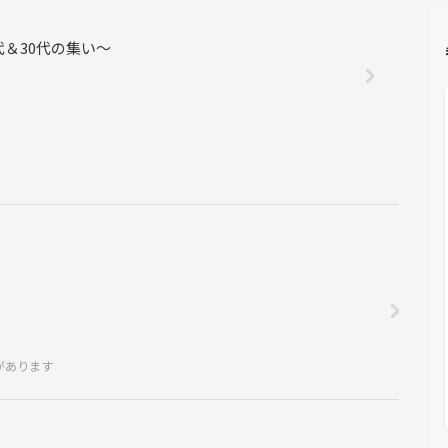
代＆30代の集い〜
があります