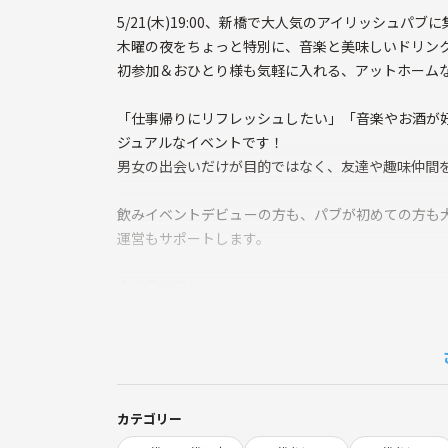
5/21(木)19:00、新橋で大人気のアイリッシュパブ
木曜の夜をちょっと特別に、音楽と美味しいドリン
初参加＆おひとり様も気軽に入れる、アットホームな
「仕事帰りにリフレッシュしたい」「音楽やお酒が
ジュアルなイベントです！
男女の出会いだけが目的ではなく、友達や趣味仲間
飲みイベントデビューの方も、パブが初めての方も
運営もサポートします。
◆当日の流れ
・18:55 お店へ現地集合
・19:00 全員で乾杯！
楽しいフリートーク・音楽や趣味で盛り上がろう
・21:00頃 現地で解散予定
カテゴリー
🌱サークルの雰囲気