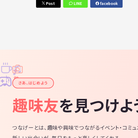
Post
LINE
facebook
♫
✧
✦
✦
♪
✧
さあ、はじめよう
趣味友
を見つけよ
つなげーとは、趣味や興味でつながるイベント・コミュ
新しい出会いが、毎日をもっと楽しくしてくれる。