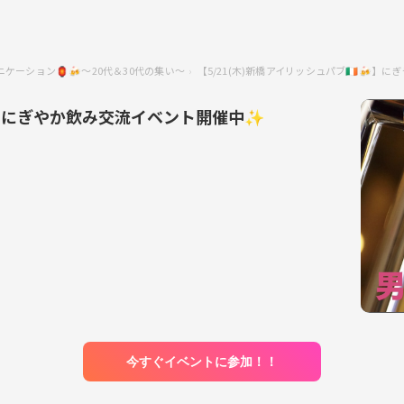
ケーション🏮🍻〜20代＆30代の集い〜
【5/21(木)新橋アイリッシュパブ🇮🇪
🍻】にぎやか飲み交流イベント開催中✨
今すぐイベントに参加！！