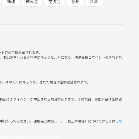
新橋
飲み会
交流会
音楽
お酒
おひとり参加も半数以上！
れる工夫をしています。
囲気
る
ント含め全額返金されます。
、下記のキャンセル料率がキャンセル料になり、決済金額とポイントのそれぞれ
指しています。
ンセルは除く）にキャンセルされた場合は全額返金されます。
暴言など
判断によりイベントが中止される場合があります。その場合、参加料金は全額返
稿
側の指示に従っていただけない方や運営側が参加者様としてふさ
がございます。
慎重に行ってください。連絡先交換のルール（禁止事項等）について詳しくは
こち
の心地よさを味わいませんか？