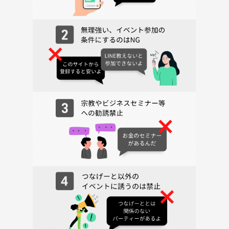
⚠️注意事項⚠️
下記の行為はご遠慮ください。
・勧誘・営業・告知・引き抜き・しつこいナンパ・暴言など
・過度なナンパ行為や迷惑行為
・開催内容や風景写真、動画のSNS等への無許可投稿
サークルやイベントの輪を乱す行動をする方、運営側の指示に従ってい
ただけない方や運営側が参加者様としてふさわしくないと判断した方
は、参加をお断りする場合がございます。
料理が得意じゃなくても大歓迎！
「気軽に参加」「ゆるくつながる」新しい一歩に、ぜひご参加くださ
い。あなたのご参加、お待ちしています🍽️