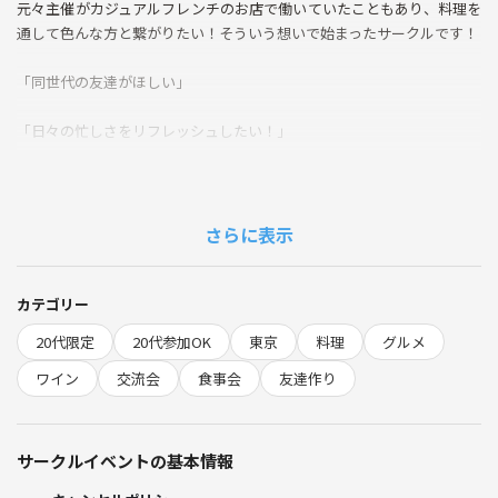
元々主催がカジュアルフレンチのお店で働いていたこともあり、料理を
通して色んな方と繋がりたい！そういう想いで始まったサークルです！
「同世代の友達がほしい」
「日々の忙しさをリフレッシュしたい！」
「料理やワインを気軽に楽しんでみたい」
そんな20代のためのゆるっと交流イベントです♩
さらに表示
‪🌱‬イベント詳細
・会場は参加者に個別にお送りします！
カテゴリー
・19:00スタート、遅れて参加もOK！
20代限定
20代参加OK
東京
料理
グルメ
・『ブルスケッタ』『カプレーゼ』『シェフのおまかせパスタ』など日
替わりでコース形式でご用意します！
ワイン
交流会
食事会
友達作り
・料理しながら自然と会話⇒初対面でも打ち解けやすい！
・作った料理を囲んで、のんびりグループ交流
サークルイベントの基本情報
・写真映えするカラフルな料理＆会場でSNS用の素敵な1枚も📸