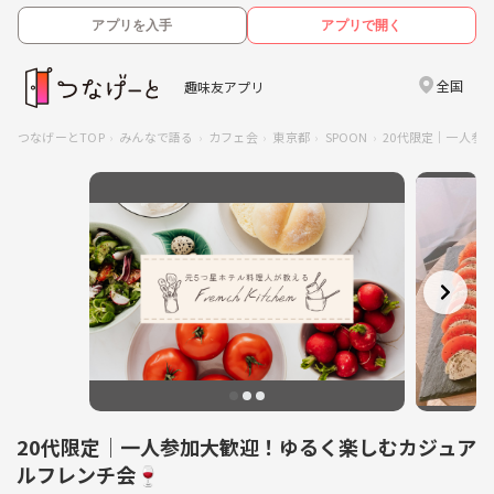
アプリを入手
アプリで開く
全国
趣味友アプリ
つなげーとTOP
みんなで語る
カフェ会
東京都
SPOON
20代限定｜一人参
20代限定｜一人参加大歓迎！ゆるく楽しむカジュア
ルフレンチ会🍷