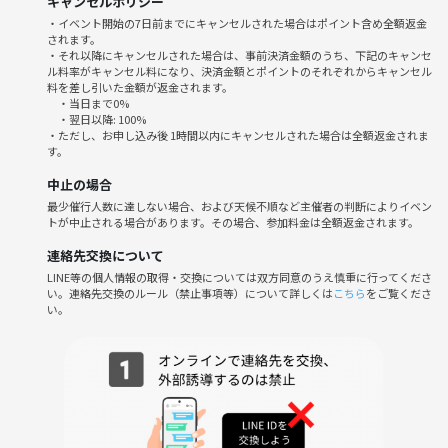
キャンセルポリシー
【参加するメリットは？】
・イベント開始の7日前までにキャンセルされた場合はポイント含め全額返金
されます。
・20代限定だから価値観が近い友達ができる！
・それ以降にキャンセルされた場合は、事前決済金額のうち、下記のキャンセ
・1人参加6割＆初参加4割／おひとりでも心配いりません
ル料率がキャンセル料になり、決済金額とポイントのそれぞれからキャンセル
・いつも会う人とは違う、新しいご縁が広がります
料を差し引いた金額が返金されます。
・当日まで0%
・おしゃれな空間＆美味しいご飯とお酒でリフレッシュ！
・翌日以降: 100%
・ただし、お申し込み後 1時間以内にキャンセルされた場合は全額返金されま
す。
◆当日の流れ
①18:50〜19:00 受付
中止の場合
②19:10〜 スタート&自己紹介
最少催行人数に達しない場合、および天候不順など主催者の判断によりイベン
③21:00 終了
トが中止される場合があります。その場合、参加料金は全額返金されます。
連絡先交換について
🌱サークルの雰囲気
LINE等の個人情報の取得・交換については双方同意のうえ慎重に行ってくださ
・初参加／一人参加の方がほとんど。お互いに話しかけやすい空気感で
い。連絡先交換のルール（禁止事項等）について詳しくは
こちら
をご覧くださ
す！
い。
・運営スタッフがグループフォロー、コミュニケーションのきっかけも
サポートします
・価値観の近い20代と、普段出会えない友達や趣味のつながりができる
ことが最大の魅力
・おしゃれだけどかしこまりすぎず「気楽に楽しめる」のがこだわり
☕