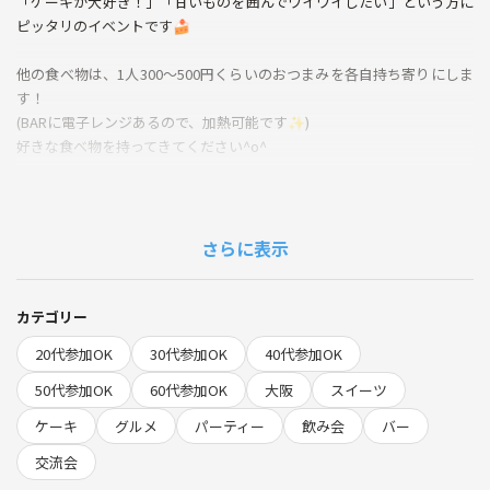
「ケーキが大好き！」「甘いものを囲んでワイワイしたい」という方に
ピッタリのイベントです🍰
他の食べ物は、1人300〜500円くらいのおつまみを各自持ち寄りにしま
す！
(BARに電子レンジあるので、加熱可能です✨)
好きな食べ物を持ってきてください^o^
おひとり参加・初参加の方も大歓迎。過去開催でも「みんなで話しやす
かった」「友達ができた！」と好評です💬
友人同士やカップル、ご夫婦での参加ももちろんOK！
さらに表示
参加メリットはコチラ↓
1.神戸老舗60年のケーキ屋さん🎂のケーキを味わえる
カテゴリー
2. 甘いものが好きな同世代の仲間と盛り上がれる🎈
20代参加OK
30代参加OK
40代参加OK
3.本に囲まれたオシャレなBAR📕で、バーテンダーさん特製ドリンク飲
み放題🥤
50代参加OK
60代参加OK
大阪
スイーツ
4. 貸切なので、周りを気にせずリラックス
ケーキ
グルメ
パーティー
飲み会
バー
5.食べ物持ち寄りなので、好きなものを食べられる✨
交流会
◆当日の流れ