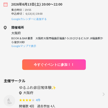
2026年6月13日(土) 20:00〜22:00
集合時刻：19:55
申込締切： 6/13(土) 19:00
Googleカレンダーに追加する
開催場所
大阪府
BOOK & BAR 書斎 大阪府大阪市福島区福島7-5-20 びびるビル3F JR福島駅か
ら徒歩30秒
Googleマップで表示
今すぐイベントに参加！！
主催サークル
ゆるふわ非日常体験✨
大阪府
★
★
★
★
★
4件
開催数 4回
過去参加 4人