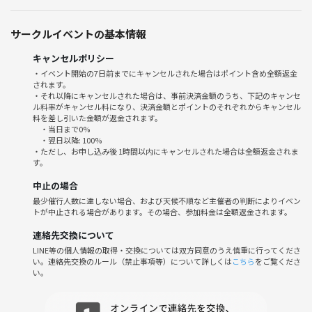
・現地のBAR集合（19:45目安）
・20:00から乾杯＆ケーキパーティ開始
サークルイベントの基本情報
・22:00パーティ終了＆現地解散
キャンセルポリシー
🌱サークルの雰囲気
・イベント開始の7日前までにキャンセルされた場合はポイント含め全額返金
されます。
・初参加・おひとり参加でも安心のアットホームな雰囲気🌿
・それ以降にキャンセルされた場合は、事前決済金額のうち、下記のキャンセ
・「ケーキの話題で自然と打ち解けられる」と好評！
ル料率がキャンセル料になり、決済金額とポイントのそれぞれからキャンセル
・楽しい時間・新しい交流・味わいの発見…みんなでシェアしましょう
料を差し引いた金額が返金されます。
・当日まで0%
♪
・翌日以降: 100%
・ゆっくりした空気なので、じっくりおしゃべりも◎
・ただし、お申し込み後 1時間以内にキャンセルされた場合は全額返金されま
す。
⚠️注意事項⚠️
中止の場合
下記の行為はご遠慮ください。
最少催行人数に達しない場合、および天候不順など主催者の判断によりイベン
・勧誘・営業・告知・引き抜き・しつこいナンパ・暴言など
トが中止される場合があります。その場合、参加料金は全額返金されます。
・過度なナンパ行為や迷惑行為
連絡先交換について
・開催内容や風景写真、動画のSNS等への無許可投稿
LINE等の個人情報の取得・交換については双方同意のうえ慎重に行ってくださ
サークルやイベントの輪を乱す行動をする方、運営側の指示に従ってい
い。連絡先交換のルール（禁止事項等）について詳しくは
こちら
をご覧くださ
ただけない方や運営側が参加者様としてふさわしくないと判断した方
い。
は、参加をお断りする場合がございます。