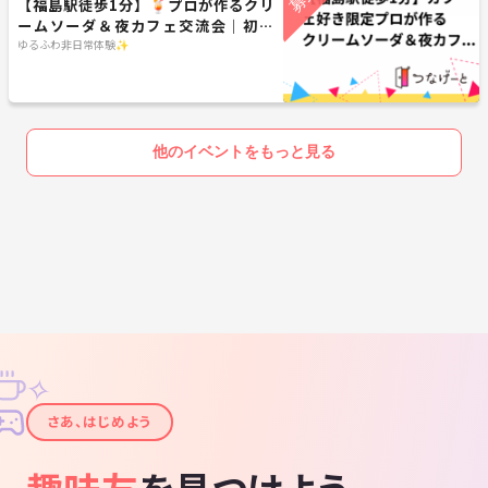
【福島駅徒歩1分】🍹プロが作るクリ
ームソーダ＆夜カフェ交流会｜初参
加・一人参加歓迎！
ゆるふわ非日常体験✨
他のイベントをもっと見る
✧
✦
さあ、はじめよう