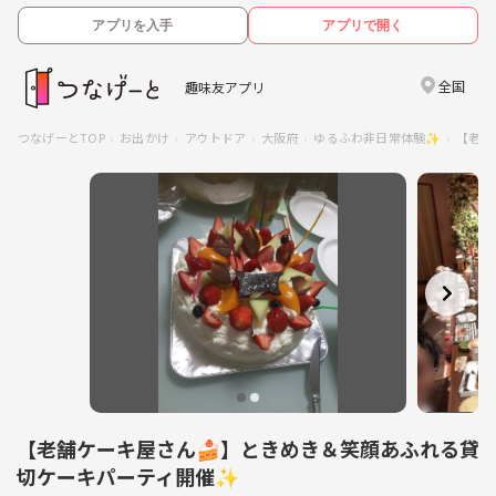
アプリを入手
アプリで開く
全国
趣味友アプリ
つなげーとTOP
お出かけ
アウトドア
大阪府
ゆるふわ非日常体験✨
【老舗
【老舗ケーキ屋さん🍰】ときめき＆笑顔あふれる貸
切ケーキパーティ開催✨