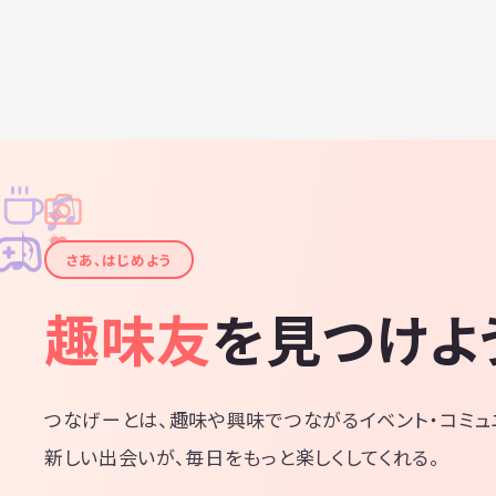
♫
✧
✦
✦
♪
✧
さあ、はじめよう
趣味友
を見つけよ
つなげーとは、趣味や興味でつながるイベント・コミュ
新しい出会いが、毎日をもっと楽しくしてくれる。