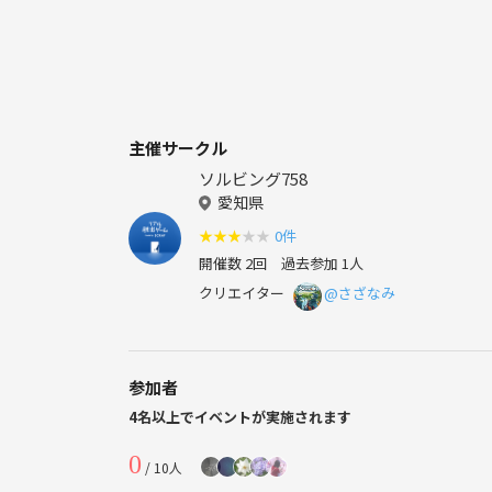
主催サークル
ソルビング758
愛知県
★
★
★
★
★
0件
開催数 2回
過去参加 1人
クリエイター
@さざなみ
参加者
4名以上でイベントが実施されます
0
/ 10人