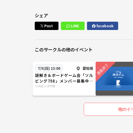
シェア
Post
LINE
facebook
このサークルの他のイベント
愛知県
7/5(日) 13:00
謎解き＆ボードゲーム会「ソル
ビング758」メンバー募集中、
今回は「リアル脱出ゲームとボ
ソルビング758
ドゲカフェ」
他のイ