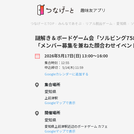
趣味友アプリ
つなげーとTOP
みんなであそぶ
リアル脱出ゲーム
愛知県
ソ
謎解き＆ボードゲーム会「ソルビング75
「メンバー募集を兼ねた顔合わせイベン
2026年5月17日(日) 13:00〜16:00
集合時刻：12:55
申込締切： 5/14(木) 11:59
Googleカレンダーに追加する
集合場所
愛知県
上前津駅
Googleマップで表示
開催場所
愛知県
愛知県上前津駅近辺のボードゲーム カフェ
Googleマップで表示