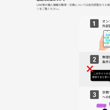
• 20代、30代ぐらい
LINE等の個人情報の取得・交換については双方同意のうえ
• 男女問わず
ら
をご覧ください。
•土日祝休みの方推奨
• 初心者歓迎
• 一人参加大歓迎
◎参加費
500円(つなげーと手数料のみ)
・チケット代の表記は1000円ですが
ご負担は500円になります
つなげーとの仕様上、手数料とは別に
必要な500円は当日に返金します
・ボードゲーム カフェ代は各自で精算していた だ
◎ 禁止事項
• 宗教・ビジネス・ネットワークビジネス等の勧誘
• マナーを守れる方のみ