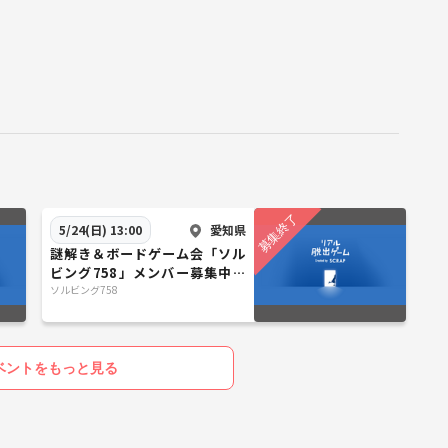
愛知県
5/24(日) 13:00
謎解き＆ボードゲーム会「ソル
ビング758」メンバー募集中、
今回は「リアル脱出ゲームとボ
ソルビング758
ドゲカフェ」
ベントをもっと見る