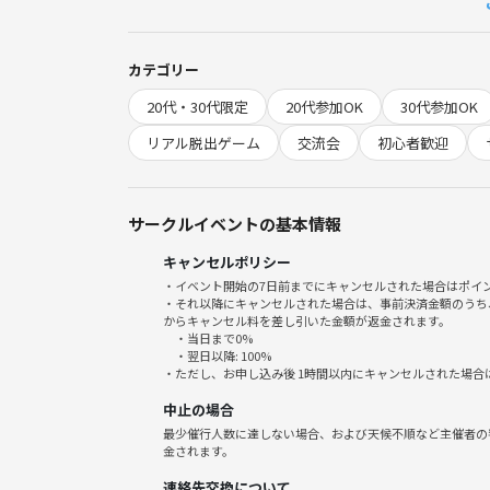
◎今回の開催予定日
・5/17(日)
・13時
カテゴリー
・3時間程度を予定
20代・30代限定
20代参加OK
30代参加OK
・調整可能
リアル脱出ゲーム
交流会
初心者歓迎
◎ 当日の内容
• 軽い自己紹介
• ボードゲームで交流
サークルイベントの基本情報
• 今後行きたい謎解き公演の相談
キャンセルポリシー
• 当サークルの活動方針の共有
・イベント開始の7日前までにキャンセルされた場合はポイ
• 当サークルの雰囲気の共有
・それ以降にキャンセルされた場合は、事前決済金額のうち
からキャンセル料を差し引いた金額が返金されます。
・当日まで0%
◎ 開催場所
・翌日以降: 100%
・愛知県上前津駅近辺のボードゲーム カフェ
・ただし、お申し込み後 1時間以内にキャンセルされた場合
・現地集合
中止の場合
※詳細は参加者に個別連絡します
最少催行人数に達しない場合、および天候不順など主催者の
金されます。
◎ 募集対象
連絡先交換について