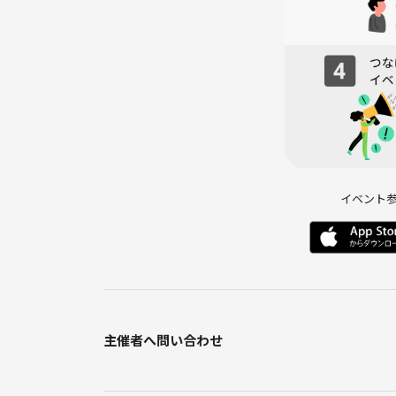
◎今後活動内容予定
・月1、2回程度の開催を目標
・日程が合えばそれ以上の開催も視野に
・主に土日祝に開催
・リアル脱出ゲーム名古屋店、NANICA-NAGOY
・ボードゲーム会も開催予定
・他にも面白コンテンツがあれば不定期で開催
不満点や改善点は都度話し合ってより良い場にして
イベント
主催者へ問い合わせ