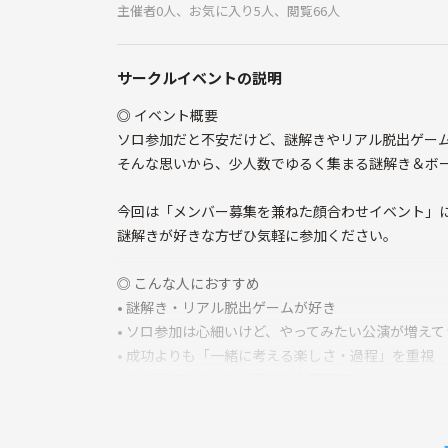
主催者0人、お気に入り5人、閲覧66人
サークルイベントの説明
◎ イベント概要
ソロ参加だと不安だけど、謎解きやリアル脱出ゲー
そんな思いから、少人数でゆるく集まる謎解き＆ボ
今回は「メンバー募集を兼ねた顔合わせイベント」
謎解きが好きな方ぜひ気軽に参加ください。
◎ こんな人におすすめ
• 謎解き・リアル脱出ゲームが好き
• ソロ参加は心細いけど、やってみたい公演が増えて
• 成功よりも「一緒に考える楽しさ・過程」を重視
• 少人数でもわいわい賑やかな雰囲気
• ボードゲームもやりたい