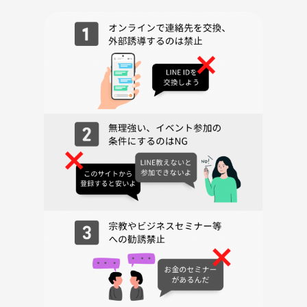
こんな方におすすめ
✓ 20代〜30代前半の働く女性
✓ 仕事は頑張っているけれど、
「このままでいいのかな？」と考えることがある
✓ キャリア・自己理解・人生設計に興味がある
✓ 会社の外にも、価値観の近い人との繋がりがほしい
✓ 本・思考整理・深めの会話が割と好き
✓ 自分のことを整理したいけど、考えるきっかけが欲しい
【日時】
6月10日（水）19:30〜21:30
【場所】
ラミアール御徒町1103
【定員】
4名
【参加費】
1,500円
それでは、お会いできるのを楽しみにしています！！