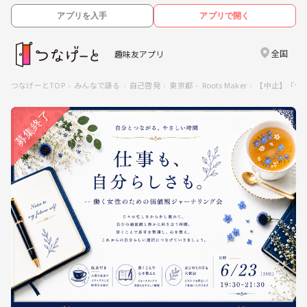
アプリを入手
アプリで開く
全国
趣味友アプリ
つなげーとTOP
みんなで語る
自己啓発
東京都
Roots Maker
【中止】「仕事