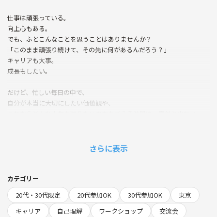
仕事は頑張っている。
向上心もある。
でも、ふとこんなことを思うことはありませんか？
「このまま頑張り続けて、その先に何があるんだろう？」
キャリアも大事。
成長もしたい。
だけど、忙しい毎日の中で、
自分が本当に大切にしたい価値観や、
これからどんな人生を送りたいのかを考える時間は、意外と少ない。
そして気づけば、
仕事や人生の話を、同じ温度感でできる人が周りにあまりいない。
さらに表示
そんな20代女性に向けた、
少人数のカフェイベントです。
カテゴリー
今回は、新橋エリアのオシャレなカフェで、
20代・30代限定
20代参加OK
30代参加OK
東京
オリジナルのワークシートを使ったジャーナリングをしながら、
☑ 自分が大切にしている価値観
キャリア
自己理解
ワークショップ
交流会