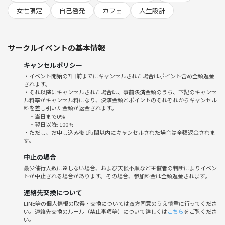
☑ 仕事・人生で本当に求めていること
女性限定
自己啓発
カフェ
人生設計
☑ 自分らしい強みや傾向
を整理していきます。
堅い勉強会でも、
サークルイベントの基本情報
いわゆる意識高い交流会でもありません。
キャンセルポリシー
でも、
・イベント開始の7日前までにキャンセルされた場合はポイント含め全額返金
「仕事も人生も、自分なりにちゃんと考えたい。」
されます。
そんな女性同士だからこそ、
・それ以降にキャンセルされた場合は、事前決済金額のうち、下記のキャンセ
ル料率がキャンセル料になり、決済金額とポイントのそれぞれからキャンセル
自然と深い話ができる時間になると思っています。
料を差し引いた金額が返金されます。
私自身、仕事を頑張る中で、
・当日まで0%
会社の外で出会った人や本、価値観に何度も視野を広げてもらいまし
・翌日以降: 100%
・ただし、お申し込み後 1時間以内にキャンセルされた場合は全額返金されま
た。
す。
中止の場合
だから今回は、
最少催行人数に達しない場合、および天候不順など主催者の判断によりイベン
ただワークをするだけではなく、
トが中止される場合があります。その場合、参加料金は全額返金されます。
「またこの人たちと話したい」
「もっと視野を広げたい」
連絡先交換について
と思えるような時間になったら嬉しいです。
LINE等の個人情報の取得・交換については双方同意のうえ慎重に行ってくださ
い。連絡先交換のルール（禁止事項等）について詳しくは
こちら
をご覧くださ
一人参加、大歓迎です◎
い。