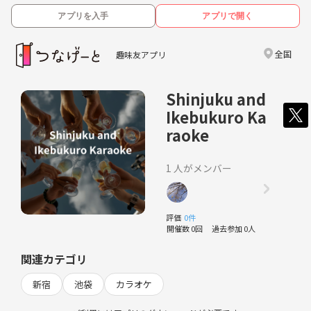
アプリを入手
アプリで開く
全国
趣味友アプリ
Shinjuku and
Ikebukuro Ka
raoke
1 人がメンバー
評価
0件
開催数 0回
過去参加 0人
関連カテゴリ
新宿
池袋
カラオケ