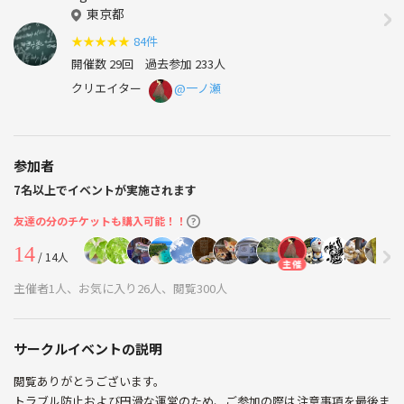
東京都
★
★
★
★
★
84件
開催数 29回
過去参加 233人
クリエイター
@一ノ瀬
参加者
7名以上でイベントが実施されます
友達の分のチケットも購入可能！！
14
/ 14人
主催
主催者1人、お気に入り26人、閲覧300人
サークルイベントの説明
閲覧ありがとうございます。
トラブル防止および円滑な運営のため、ご参加の際は注意事項を最後ま