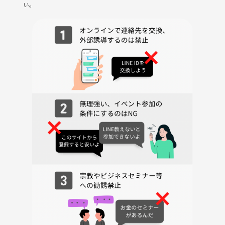
い。
【開催概要】
・開催場所
前日までにお知らせいたします。
池袋周辺です。
・開催条件
開催可否は、参加人数・天候・災害・訪問先の状況その他事情を総合的
に判断して決定します。
開催の最終決定は、原則として前日23:59までに行います。
当日の具体的な集合場所や実費負担額についての詳細案内が送信された
時点をもって正式な開催決定とし、
中止の場合は中止メッセージの送信をもって正式な中止連絡とします。
開催決定であっても、開催当日に
災害・訪問先の事情・公共交通機関の大幅な遅延その他安全な実施が困
難と判断される場合には、中止となる場合があります。
主催判断による開催中止の場合、事前に徴収した参加費については全額
返金いたします。
円滑な進行および対話環境維持のため、途中参加及び途中退出は原則ご