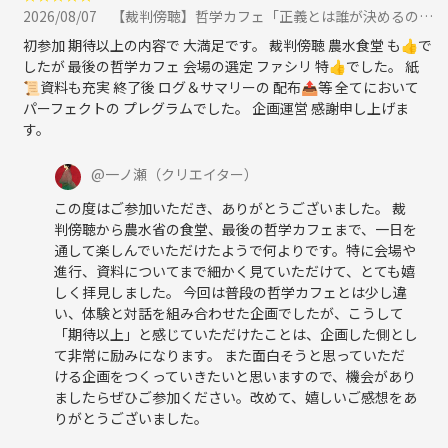
2026/08/07
【裁判傍聴】哲学カフェ「正義とは誰が決めるのか？」＠東京地方裁判所 に参加
初参加 期待以上の内容で 大満足です。 裁判傍聴 農水食堂 も👍️で
したが 最後の哲学カフェ 会場の選定 ファシリ 特👍️でした。 紙
📜資料も充実 終了後 ログ＆サマリーの 配布📤️等 全てにおいて
パーフェクトの プレグラムでした。 企画運営 感謝申し上げま
す。
@
一ノ瀬
（クリエイター）
この度はご参加いただき、ありがとうございました。 裁
判傍聴から農水省の食堂、最後の哲学カフェまで、一日を
通して楽しんでいただけたようで何よりです。特に会場や
進行、資料についてまで細かく見ていただけて、とても嬉
しく拝見しました。 今回は普段の哲学カフェとは少し違
い、体験と対話を組み合わせた企画でしたが、こうして
「期待以上」と感じていただけたことは、企画した側とし
て非常に励みになります。 また面白そうと思っていただ
ける企画をつくっていきたいと思いますので、機会があり
ましたらぜひご参加ください。改めて、嬉しいご感想をあ
りがとうございました。