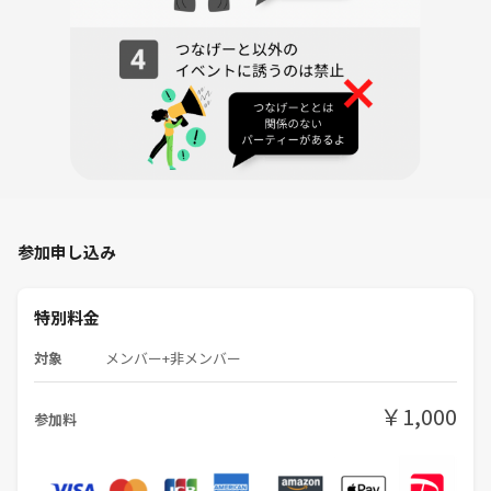
遠慮いただいております。
ただし当日のやむを得ない事情については、この限りではありません。
【注意事項】
下記に該当すると運営が判断した場合、事前の警告なく、即時退出及び
今後の参加をお断りします。
迷惑行為による返金は、対応いたしません。
なお、判断理由に関する個別説明や議論には対応いたしかねます。
参加申し込み
1. ハラスメント・攻撃的言動・差別的言動
個人への暴言、侮辱、人格否定
威圧的・攻撃的な言動
特別料金
相手を萎縮させることを目的とした発言や態度
人種、性別、宗教、思想、性的指向、障害、学歴、職業等に関する差
対象
メンバー+非メンバー
別・排除・蔑視的発言
※なお、テーマに基づく概念・制度・社会構造に関する議論そのものを
￥1,000
参加料
制限するものではありません。
2. プライバシー侵害