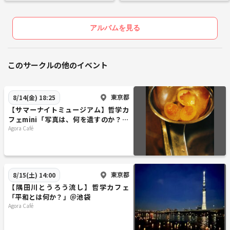
アルバムを見る
このサークルの他のイベント
東京都
8/14(金) 18:25
【サマーナイトミュージアム】哲学カ
フェmini「写真は、何を遺すのか？」
@ 東京写真美術館※年齢制限有
Agora Café
東京都
8/15(土) 14:00
【隅田川とうろう流し】哲学カフェ
「平和とは何か？」＠池袋
Agora Café