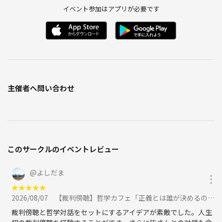
上記禁止事項に該当する場合に加え、当会の趣旨・方針・対話姿勢に著
イベント参加はアプリが必要です
しくそぐわないと運営が判断した場合。
問題行為やトラブル等を確認した場合は、速やかにファシリテーターま
たは主催者までお知らせください。
対話の記録・振り返りのため、当日の対話内容を録音し、後日、文章に
まとめる場合があります。
主催者へ問い合わせ
文章化にあたっては、氏名・年齢・職業・連絡先などの個人情報や、個
人的な体験談、私生活に関わる内容、個人が推測される可能性のある情
報は除き、テーマに関する論点や意見の要旨のみを扱います。
なお、録音データは文章化の目的にのみ使用し、文章化が完了次第、た
だちに削除いたします。
このサークルのイベントレビュー
@
よしだま
★
★
★
★
★
2026/08/07
【裁判傍聴】哲学カフェ「正義とは誰が決めるのか？」＠東京地方裁判所 に参加
裁判傍聴と哲学対話をセットにするアイデアが素敵でした。人生