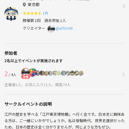
東京都
★
★
★
★
★
1件
開催数 1回
過去参加 1人
クリエイター
@uFEmV8
参加者
2名以上でイベントが実施されます
2
/ 4人
主催
主催者1人、お気に入り11人、閲覧74人
サークルイベントの説明
江戸の歴史を学べる「江戸東京博物館」へ行く会です。日本史に興味あ
る方は、ご一緒にいかがでしょうか。私は受験時代、世界史選択だった
ため、日本の歴史は全く分かりませんが、同じような方もぜひ。