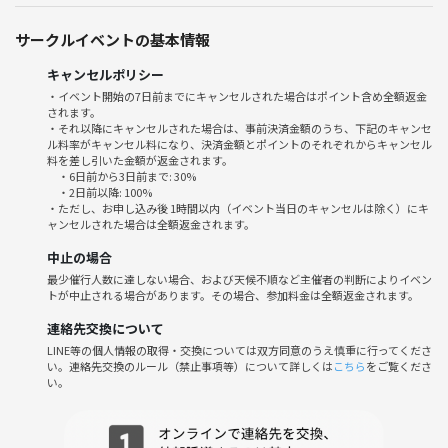
・ビジネス、宗教の勧誘等は一切求めておりませんので、お帰り下さ
い。
サークルイベントの基本情報
キャンセルポリシー
・イベント開始の7日前までにキャンセルされた場合はポイント含め全額返金
されます。
・それ以降にキャンセルされた場合は、事前決済金額のうち、下記のキャンセ
ル料率がキャンセル料になり、決済金額とポイントのそれぞれからキャンセル
料を差し引いた金額が返金されます。
・6日前から3日前まで: 30%
・2日前以降: 100%
・ただし、お申し込み後 1時間以内（イベント当日のキャンセルは除く）にキ
ャンセルされた場合は全額返金されます。
中止の場合
最少催行人数に達しない場合、および天候不順など主催者の判断によりイベン
トが中止される場合があります。その場合、参加料金は全額返金されます。
連絡先交換について
LINE等の個人情報の取得・交換については双方同意のうえ慎重に行ってくださ
い。連絡先交換のルール（禁止事項等）について詳しくは
こちら
をご覧くださ
い。