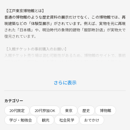
【江戸東京博物館とは】
普通の博物館のような歴史資料の展示だけでなく、この博物館では、再
現建築などの「体験型展示」がされています。例えば、実物を元に再現
された「日本橋」や、明治時代の象徴的建物「服部時計店」が実物大で
復元されています。
【入館チケットの事前購入のお願い】
入館チケット売り場は混む可能性があるため、博物館のサイトで、事前
に”必ず”、入館チケットを購入いただくようお願いします。入館チケッ
トは、常設展800円のものをご購入下さい。なお、入館チケット代金は
各自の負担でお願いします。
さらに表示
【当日スケジュール】
14:00 集合、周遊
15:30 解散
カテゴリー
※あまり回りきれなかった場合、最大30分、活動を延長します。
20代限定
20代参加OK
東京
歴史
博物館
【その他】
学び・勉強会
観光
社会見学
おでかけ
・飲食、買い物をされる場合は、各自の負担でお願いします。