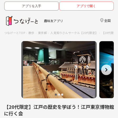
アプリを入手
アプリで開く
全国
趣味友アプリ
つなげーとTOP
散歩
東京都
人見知りさんサークル【20代限定】
【20代限
【20代限定】江戸の歴史を学ぼう！江戸東京博物館
に行く会