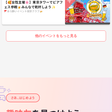
【🥰女性主催🌸】東京タワーでビアフ
ェス参戦🍺みんなで乾杯しよう✨
🚩ほろ酔いイベント探求クラブ🍻
他のイベントをもっと見る
✧
✦
さあ、はじめよう