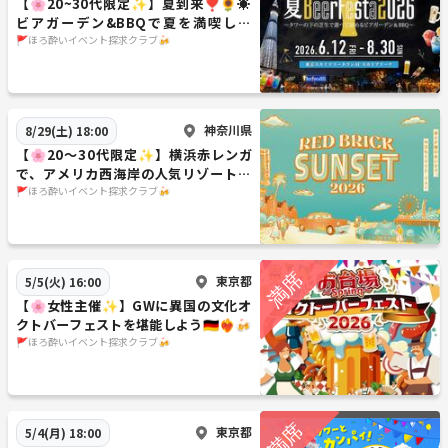
【🌸20~30代限定✨】夏到来❣️🌻☀️
ビアガーデン&BBQで夏を満喫しよ
う❣️🍖🔥
🚩ほろ酔いイベント探求クラブ🍻
神奈川県
8/29(土) 18:00
【🌸20〜30代限定✨】横浜赤レンガ
で、アメリカ西海岸の人気リゾート地
『サンタモニカ』を満喫❣️🍻🍔✨
🚩ほろ酔いイベント探求クラブ🍻
東京都
5/5(火) 16:00
【🌸女性主催✨】GWに異国の文化オ
クトバーフェストを堪能しよう🇩🇪❤️‍🔥🍻
🚩ほろ酔いイベント探求クラブ🍻
東京都
5/4(月) 18:00