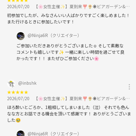
2026/07/20
【🌸女性主催✨】夏到来❣️🌻☀️ビアガーデン&BBQで夏を満喫しよう❣️🍖🔥に参加
初参加でしたが、みなさんいい人ばかりですごく楽しめました！
また行けるときに参加したいです！
@
Ninja6R
（クリエイター）
ご参加いただきありがとうございました☺️ そして素敵な
コメントも嬉しいです✨️ 一緒に楽しい時間を過ごせて良
かったです！！ またぜひご参加ください🌸
@
inbshk
★
★
★
★
★
2026/07/20
【🌸女性主催✨】夏到来❣️🌻☀️ビアガーデン&BBQで夏を満喫しよう❣️🍖🔥に参加
ほろ酔いとごろか、1粗相してしまいました（泣） それでも色ん
なな方とお話できる機会を頂いて感謝です！ ありがとうございま
した🥹
@
Ninja6R
（クリエイター）