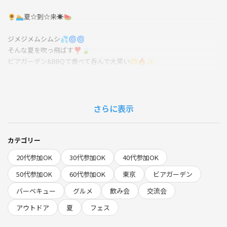
🌻🏊夏☆到☆来☀️🍉
ジメジメムシムシ💦🌀🌀
そんな夏を吹っ飛ばす❣️🍃
ビアガーデン&BBQで食べて呑んで大笑い🫶🔥✨
日々のストレスを大☆解☆放して、ほろ酔い気分で日本の夏を堪能しま
しょう〜〜〜❣️🍻🍖✨
さらに表示
♦️参加費について
当日現金またはPayPayにてお支払いいただきます💰
カテゴリー
＜ハイシーズン＞
20代参加OK
30代参加OK
40代参加OK
(夏)ポップスターBBQプラン（アルコール飲み放題）
おひとり様：5,480円になります💡
50代参加OK
60代参加OK
東京
ビアガーデン
バーベキュー
グルメ
飲み会
交流会
♦️スケジュール
※途中参加、途中抜け可能です👍
アウトドア
夏
フェス
⚠️お酒は飲んでも呑まれるな⚠️