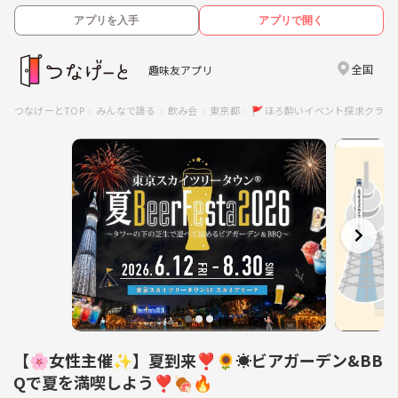
アプリを入手
アプリで開く
全国
趣味友アプリ
つなげーとTOP
みんなで語る
飲み会
東京都
🚩ほろ酔いイベント探求クラブ
【🌸女性主催✨】夏到来❣️🌻☀️ビアガーデン&BB
Qで夏を満喫しよう❣️🍖🔥