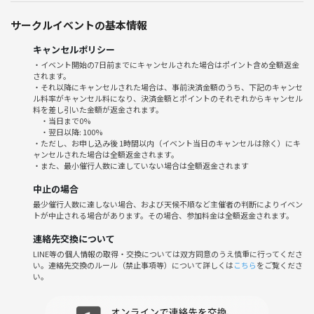
17:55~ 東京スカイツリータウン 4F スカイアリーナ イベント会場前🚩
サークルイベントの基本情報
18:00~みんなでお酒、ご飯、会話を楽しむ🍖🍻
21:00解散🏁
キャンセルポリシー
・イベント開始の7日前までにキャンセルされた場合はポイント含め全額返金
されます。
素敵な一日を心ゆくまで堪能しましょう〜✨🌃✨
・それ以降にキャンセルされた場合は、事前決済金額のうち、下記のキャンセ
ル料率がキャンセル料になり、決済金額とポイントのそれぞれからキャンセル
料を差し引いた金額が返金されます。
・当日まで0%
・翌日以降: 100%
・ただし、お申し込み後 1時間以内（イベント当日のキャンセルは除く）にキ
ャンセルされた場合は全額返金されます。
・また、最小催行人数に達していない場合は全額返金されます
中止の場合
最少催行人数に達しない場合、および天候不順など主催者の判断によりイベン
トが中止される場合があります。その場合、参加料金は全額返金されます。
連絡先交換について
LINE等の個人情報の取得・交換については双方同意のうえ慎重に行ってくださ
い。連絡先交換のルール（禁止事項等）について詳しくは
こちら
をご覧くださ
い。