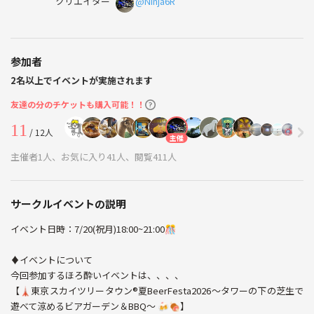
クリエイター
@Ninja6R
参加者
2名以上でイベントが実施されます
友達の分のチケットも購入可能！！
11
/ 12人
主催
主催者1人、お気に入り41人、閲覧411人
サークルイベントの説明
イベント日時：7/20(祝月)18:00~21:00🎊
♦️イベントについて
今回参加するほろ酔いイベントは、、、、
【🗼東京スカイツリータウン®️夏BeerFesta2026～タワーの下の芝生で
遊べて涼めるビアガーデン＆BBQ～ 🍻🍖】