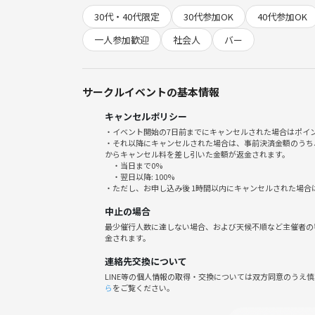
今回はHUB京阪京橋店で
30代・40代限定
30代参加OK
40代参加OK
ゆるく集まって飲んだり話したりする会です。
気軽に話せる雰囲気でできたらと思っています。
一人参加歓迎
社会人
バー
一人参加の方も歓迎です。
なお、16:00〜19:00まではハッピーアワーの時
サークルイベントの基本情報
キャンセルポリシー
・イベント開始の7日前までにキャンセルされた場合はポイ
・それ以降にキャンセルされた場合は、事前決済金額のうち
イベント詳細
からキャンセル料を差し引いた金額が返金されます。
・当日まで0%
・翌日以降: 100%
《日時》
・ただし、お申し込み後 1時間以内にキャンセルされた場合
2026年6月6日（土）
中止の場合
16:00〜17:30
最少催行人数に達しない場合、および天候不順など主催者の
金されます。
《集合》
連絡先交換について
お店の前 15:55〜
LINE等の個人情報の取得・交換については双方同意のうえ
ら
をご覧ください。
《場所》