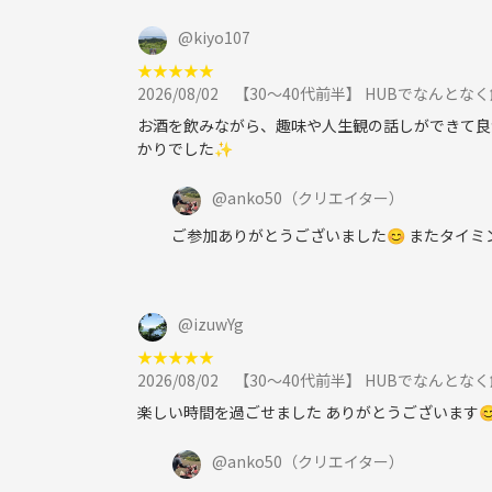
@
kiyo107
★
★
★
★
★
2026/08/02
【30〜40代前半】 HUBでなんとな
お酒を飲みながら、趣味や人生観の話しができて良か
かりでした✨
@
anko50
（クリエイター）
ご参加ありがとうございました😊 またタイ
@
izuwYg
★
★
★
★
★
2026/08/02
【30〜40代前半】 HUBでなんとな
楽しい時間を過ごせました ありがとうございます
@
anko50
（クリエイター）