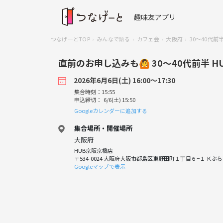
趣味友アプリ
つなげーとTOP
みんなで語る
カフェ会
大阪府
30〜40代
直前のお申し込みも🙆 30〜40代前半 
2026年6月6日(土) 16:00〜17:30
集合時刻：15:55
申込締切： 6/6(土) 15:50
Googleカレンダーに追加する
集合場所・開催場所
大阪府
HUB京阪京橋店
〒534-0024 大阪府大阪市都島区東野田町１丁目６−１ Ｋぶら
Googleマップで表示