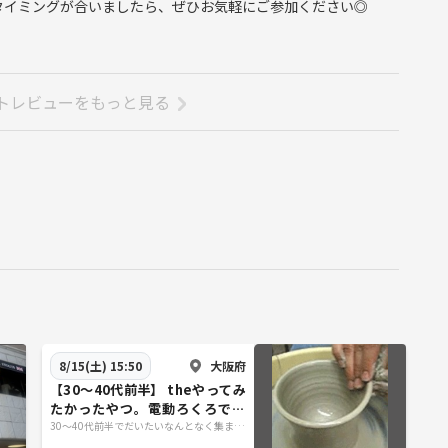
タイミングが合いましたら、ぜひお気軽にご参加ください◎
トレビューをもっと見る
大阪府
8/15(土) 15:50
【30〜40代前半】 theやってみ
たかったやつ。電動ろくろで陶
芸する会（天王寺）
30〜40代前半でだいたいなんとなく集まる
会