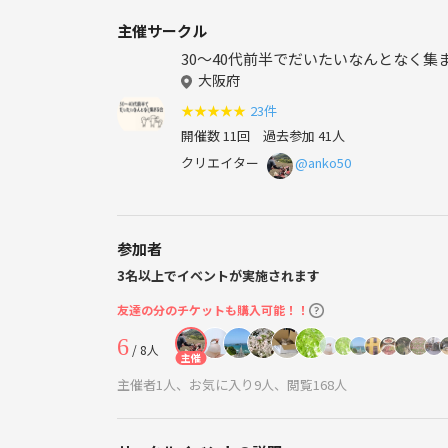
主催サークル
30〜40代前半でだいたいなんとなく集
大阪府
★
★
★
★
★
23件
開催数 11回
過去参加 41人
クリエイター
@anko50
参加者
3名以上でイベントが実施されます
友達の分のチケットも購入可能！！
6
/ 8人
主催
主催者1人、お気に入り9人、閲覧168人