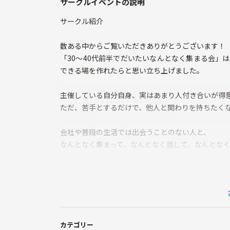
サークルイベントの説明
サークル紹介
数ある中からご覧いただきありがとうございます！
「30〜40代前半でだいたいなんとなく集まる会」
できる場を作れたらと思い立ち上げました。
主催している自分自身、実はあまり人付き合いが得
ただ、苦手とするだけで、他人と関わりを持ちたく
会社や普段の生活では出会うことのない人と、
なんとなく集まって、なんとなく話して、なんとな
立ち上げたばかりなので、ほとんどの方が初参加に
なんとなく気になった方、気軽に参加してもらえた
カテゴリー