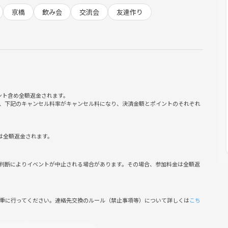
京橋
飲み会
交流会
友達作り
間帯なので、いつもよりお得に飲めます◎
ント含め全額返金されます。
、下記のキャンセル料率がキャンセル料になり、決済金額とポイントのそれぞれ
は全額返金されます。
判断によりイベントが中止される場合があります。その場合、参加料金は全額返
慎重に行ってください。連絡先交換のルール（禁止事項等）について詳しくは
こち