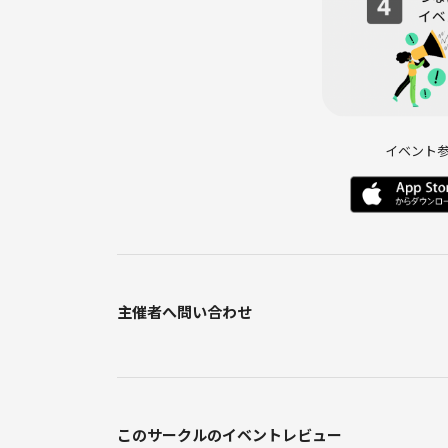
・大声での会話はお控えください
以下の場合参加をお断り、または今後の参加をお断
・社会人らしくない風貌、言動の方
・他の参加者に迷惑行為を行う方
イベント
・主催者が決めたルールを逸脱した方
・当サークルに相応しくないと判断した場合
・当日無断キャンセルをされた方
😊参加した全ての方に
主催者へ問い合わせ
「来てよかった」と思って頂きたいので、
ルールを守って楽しい交流会にしましょう。
このサークルのイベントレビュー