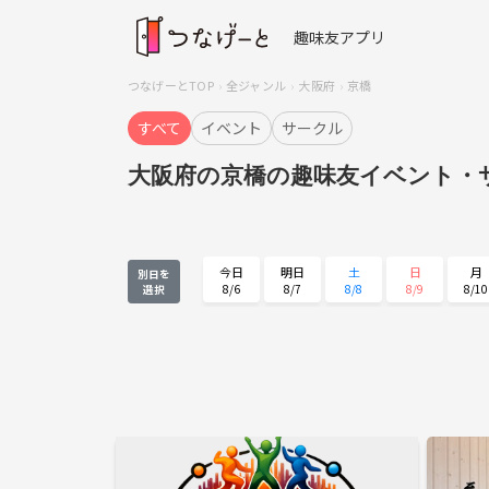
趣味友アプリ
つなげーとTOP
全ジャンル
大阪府
京橋
すべて
イベント
サークル
大阪府の京橋の趣味友イベント・
今日
明日
土
日
月
別日を
8/6
8/7
8/8
8/9
8/10
選択
月
火
水
木
金
8/24
8/25
8/26
8/27
8/28