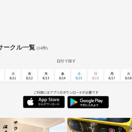
サークル一覧
(14件)
日付で探す
火
水
木
金
土
日
月
火
8/11
8/12
8/13
8/14
8/15
8/16
8/17
8/18
土
日
月
火
水
木
金
8/29
8/30
8/31
9/1
9/2
9/3
9/4
ご利用にはアプリのダウンロードが必要です