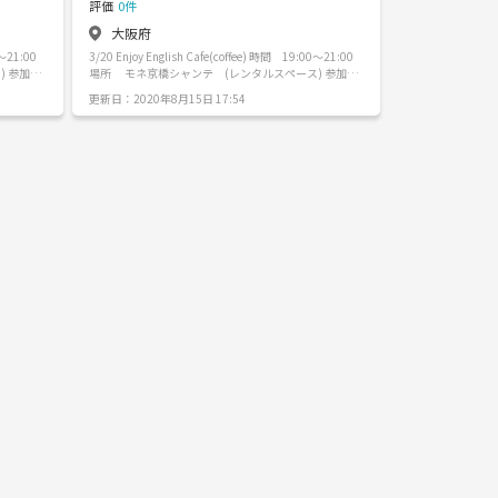
評価
0件
大阪府
0〜21:00
3/20 Enjoy English Cafe(coffee) 時間 19:00〜21:00
 参加費
場所 モネ京橋シャンテ (レンタルスペース) 参加費
¥1000 内容 •各国のコーヒーの飲み比べ3種 •美味しい
更新日：2020年8月15日 17:54
スタの勉
淹れ方講座 (✳︎自分はオーストラリアでバリスタの勉
味しいコー
強をしておりました👌 ご自宅でも簡単な美味しいコー
 (もち
ヒーの淹れ方をお伝えします✨) •みんなで団欒 (もち
ろん、英会話で❗️、日本語ok) コーヒー、英語を通し
な英会話を
て新しい出会いを楽しみましょう😌✨ 簡単な英会話を
でも全然
考えてるので、日本語しか喋れないという方でも全然
参加くだ
大丈夫♩ 是非、お友達とお誘い合わせの上ご参加くだ
さい✨ スイーツもご用意しております✨ ✳︎参加され
指アルコ
る方へ ウィルス対策のため、空気清浄機、手指アルコ
個人での
ールは設置する予定ですが、マスク着用など個人での
対策もよろしくお願いします。