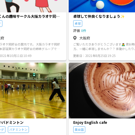
とがあれば何でもお答えしますので、興味が
連絡ください。 ※現在多くの方に申請
り、男女ともに同世代の方のみ受付させて頂
トワークビジネス等の勧
くんの趣味サークル大阪カラオケ同好
卓球して仲良くなりましょう✨
、固くお断りしてます。 ・迷惑行為などもNG
ケ
卓球
ナーを守って常識ある行動をお願いします。
せず、こまめな水分補給を忘れずに！ だいた
件
評価
0件
2回のペースです! -訪れたサウナと温泉- ・延羽
阪府
大阪府
スパスミノエ ・京橋白玉温泉 ・尼崎みずきの湯
・新大阪ひなたの湯 ・サウナdesse ・サウナ
ラオケ同好会の案内です。 大阪カラオケ同好
ご覧いただきありがとうございます🙇‍♂️ 夜お時間ある
・なにわの湯 ・なにわ健康ランド 湯ーとぴあ
本部滋賀カラオケ同好会の姉妹グループで
方、一緒に卓球しませんか？？ 体動かしたり、お話し
湯 ・あるごの湯 ・極楽湯 ・入船温泉 ・リー
カラオケ同好会では、大阪近郊エリアを中心
たり。。。 一緒に楽しい時間を共有したいです✨ お問
ドスパ ・辰巳温泉 ・おおみね湯 ・湯ーバスロ
21年10月11日 10:49
更新日：2021年8月25日 19:25
る大阪社会人カラオケサークルです。 大阪カ
い合わせお待ちしております🎶
・ヘルシー温泉タテバ ・ゴールデンタイム高松
好会では、新規部員メンバーを大募集中で
 ・下呂温泉 ・ウェルビー栄 …etc
在住の方、カラオケ好きな方、カラオケ友達
方、未婚、既婚、老若男女年齢問いません。
、下手とか関係ないッス。みんなで一緒にワ
しく盛り上がりましょう。※入会金、年月会
参加実費のみOKです。 ※興味ある方は、ご連
ね。
いバドミントン
Enjoy English cafe
ング
バドミントン
英会話