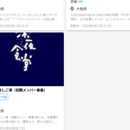
件
評価
0件
阪府
大阪府
ワイワイバドミントンをしたいと思いサーク
3/20 Enjoy English Cafe(coffee) 時間 19:0
▽⌒) サークルメンバーは初心者か
場所 モネ京橋シャンテ (レンタルスペース)
人が多くレベル差はほとんどありません☺️ 上
¥1000 内容 •各国のコーヒーの飲み比べ3種 •美味しい
022年9月11日 23:21
更新日：2020年8月15日 17:54
、初級とレベルに分かれてるので初心者から
淹れ方講座 (✳︎自分はオーストラリアでバリ
軽に応募出来ます。 バドミントン以外の
強をしておりました👌 ご自宅でも簡単な美
くしていますので気軽に応募、質問してくだ
ヒーの淹れ方をお伝えします✨) •みんなで団欒

ろん、英会話で❗️、日本語ok) コーヒー、英語を通し
て新しい出会いを楽しみましょう😌✨ 簡単
考えてるので、日本語しか喋れないという方
大丈夫♩ 是非、お友達とお誘い合わせの上ご
さい✨ スイーツもご用意しております✨ ✳︎参加され
る方へ ウィルス対策のため、空気清浄機、手
ールは設置する予定ですが、マスク着用など
対策もよろしくお願いします。
はしご酒（初期メンバー募集)
ツ全般
件
阪府
しご酒（初期メンバー募集)様々な、他業種の
で仕事の話から、趣味など、色んな話をして
 こんな人にオススメ ・大人数の
023年1月8日 7:10