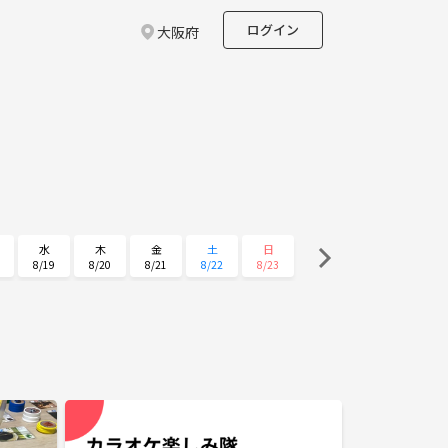
ログイン
大阪府
水
木
金
土
日
8/19
8/20
8/21
8/22
8/23