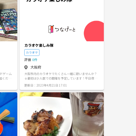
カラオケ楽しみ隊
カラオケ
評価
0件
大阪府
ードゲーム
大阪市内のカラオケでたくさん一緒に歌いませんか？
☺️最初は少人数での開催を予定しています！平日夜
か、休日開催で色々な歌をみんなで歌いましょう！😉
更新日：2023年4月21日 17:01
ってます🐤
場所:予定では梅田or天王寺or心斎橋orなんばor京橋or
吹田 費用：カラオケ代のみ どうぞよろしくお願いしま
す！