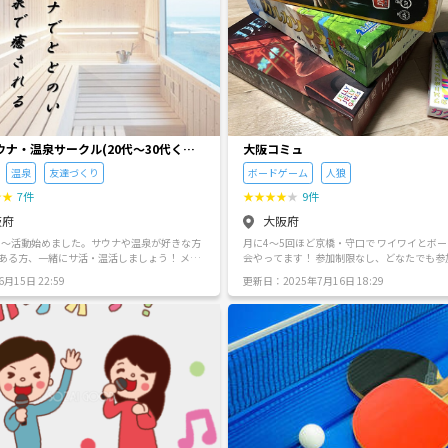
ウナ・温泉サークル(20代～30代くら
大阪コミュ
温泉
友達づくり
ボードゲーム
人狼
★
★
7件
★
★
★
★
★
9件
阪府
大阪府
.8月～活動始めました。サウナや温泉が好きな方
月に4〜5回ほど京橋・守口で ワイワイとボ
ある方、一緒にサ活・温活しましょう！ メン
会やってます！ 参加制限なし、どなたでも参加くださ
0代～30代前半で現在30名程で男女比は7：3
い(^^) 告知はボドゲメインです。 やりたいゲームは持
月15日 22:59
更新日：2025年7月16日 18:29
す。温泉やスパに行った後に皆で食事に行く
ち込み可！ たまに身内だけで激弱人狼会や
り、安くて美味しいお酒とかご飯が食べられ
見つけたりできるので、グルメ好きな人も大
チャットな
で話し合って決めており、穏やかなメンバー
のでサークルみたいな感じで馴染みやすい雰
ウナや温泉はそこまで詳しくな
でもメンバーのほとんどが入ってから好きに
たちなので、気の合う友達を見つけるためな
理由でも全然問題ありません。(サウナや温泉
多趣味なメンバーがほとんどです。) 他にも気