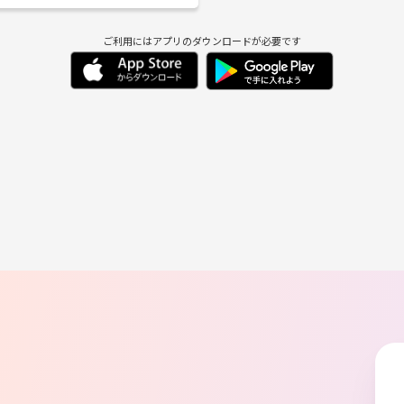
は、入るのが気が引ける(現在初期メンバー募
人と話すのが好き ・今日飲みに行きたいけど、
予定が合わない ・人見知りだけど話したい！
ご利用にはアプリのダウンロードが必要です
飲むんだったら、だれかとワイワイ飲みたい
交友関係を増やしたい ・仕事のストレスを発
外の人！ 他は楽しめたらなんでもオッケー！
小さいサークルですが、人数が増えれば、飲
イベントもして行きたいと考えています！！
しております^_^ ☆参加希望の方☆ メ
に、出身、年齢、簡単な一言（入りたい理由
）を送って来てください(*^_^*)