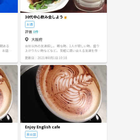
30代中心飲み会しよう🍺
お酒
評価
0件
大阪府
会社以外の友達探し。 暇な時、1人が寂しい時、盛り
上がりたい時などなど。 気軽に誘い合える友達を作る
きっかけに出来ればと思います！ まあ皆さんお気軽に
更新日：2021年8月1日 10:18
ご参加ください！
Enjoy English cafe
英会話