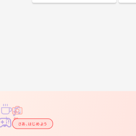
いけどこれからやってみたい人、一緒にバドミントン
サークル
やりませんか❓( ＾∀＾)👍 活動場所は吹田市、京橋の
集) ・
どちらかで毎週土日、祝日㊗️でやっています😊 ⭐️【2
友達との
月開催日】⭐️ 🏸 2/8(土)15時〜17時 🏸 2/9(日)15
・1人で
時〜17時 🏸 2/15(土)15時〜17時 🏸 2/16(日)14
・新しい
時〜17時 🏸 2/22(土)15時〜17時 🏸 2/23(日)15
散したい 参加要件 ・飲むのが好きな人！！ ・ナンパな
時〜18時 🏸 2/29(土)15時〜18時 参加費は体育館使
ど目的以
用料で400 円シャトル、ラケット🏸は無料レンタルが
^ ^ 場所：天王寺、梅田、京橋近辺 まだ固定メンバー
あります。 持ってくる物は動きやすい服装と体育館シ
もいない
ューズがあれば大丈夫です。なければ100円で貸し出し
み以外の
もあります😊🏃‍♂️👟 活動内容は10分〜20分ぐらい基礎
是非参加お待ち
打ちを行い🏸それから初級・中級・上級にクラス分け
ッセージ
してゲームをします。自分に合ったレベルでゲームが
など^o^
楽しめるので心配いりません🤙✨ 自分は中・高・大と
バドミントンをやっていたので上級クラスにいます。
🏸サークルの雰囲気はとても良く、誰とでも話しやす
いので毎週楽しく活動しています😆✨ 一緒に楽しくバ
ドミントンをしたい方募集していますので、ぜひ来て
ください。🤲😊 メッセージと一緒に簡単にプロフィー
ルを教えて頂ければと思います😎 ☆お名前 ☆年齢 ☆
職業 ☆お住まい(何市) ☆バドミントン歴 その他気にな
ることがあればご連絡ください☺️
♫
✧
✦
✦
♪
✧
さあ、はじめよう