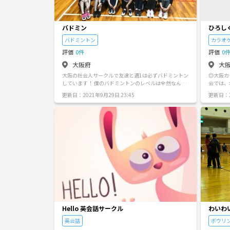
参加ください。
になるこ
ある方気軽にご
頂いてお
いております。 ・宗教、ネッ
バドミン
ひろし
誘行為は
会
バドミントン
カラオ
です。マ
・無理は
評価
0件
評価
0
い月1～
大阪府
大
の湯 ・
・大東洋 
大阪の社会人サークルで友達と週1は必ずバドミントン
◎大阪カ
シャン 
しています！ 僕のバドミントンのレベルは全然なんで
会では、
・太平の
すが、経験者の方と一緒にバドミントンして鍛えても
す。大阪
ベルサイ
更新日：2021年9月29日 23:45
更新日：20
らってます！ 初心者の子もきていて、初めてラケット
に活動す
イヤル 
持ったこもきているので、一緒にバドミントンできる
ラオケ同
・から風呂
方募集してます！😆 レベル分けもしてるので、初心者
す。大阪
から上級者までOKです😊 体育館は吹田と京橋が多い
が欲しい
です★ 11月27日(土)15時〜 11月28日(日)15時〜 12月
歌上手い
4日(土)15時〜 12月5日(日)13時〜 12月11日(土)15
イワイ楽
時〜 12月12日(日)15時〜 12月18日(土)15時〜 12月1
費なし。
9日(日)15時〜 ※ラケット、シューズ(京橋はなし) 貸
絡下さい
し出し有 参加費300円〜400円 20代の方のみ募集して
ます！ 参加したい方は人数制限あるのでお早めにお願
いします★
Hello 英会話サークル
わいわ
英会話
ボウリ