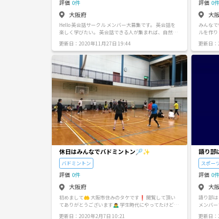
評価
0件
評価
0
大阪府
大
Hello 英会話サークル メンバー大募集です。 英会話を
みんなで
楽しく学びたい。 英会話できる人が集まれば、自然に
ルを作りました(⌒
英会話が身に付くのでは。(初心者から上級) いろんな
ら始めた
更新日：2020年11月27日 19:44
更新日：2
英語表現を共有しながら、 楽しく英会話を上達しませ
級、中級
んか。 英語の歌やゲームを題材として考えてます 開催
経験者まで気
は、土曜日の午後から夕方 京橋、梅田辺りの喫茶店に
活動も多
て 参加費は、各自の飲食代のみ 宗教、ナンパ、営利目
さい🤗
的ではありません
休日はみんなでバドミントン🏸✨
語り部
バドミントン
スポー
評価
0件
評価
0
大阪府
大
初めまして🤲 大阪市住みのタケです❗️ 閲覧して頂い
語り部は
てありがとうございます🙇‍♂️ 学生時代にやってたけど社
メンバー
会人になってから久しぶりにやりたい、やった事がな
ワイワイしませんか？
更新日：2020年2月7日 10:21
更新日：2