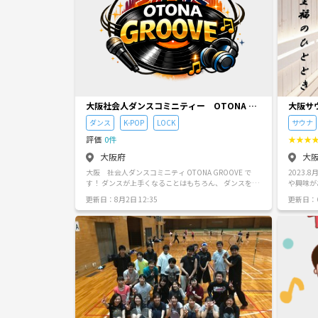
大阪社会人ダンスコミニティー OTONA GR
大阪サ
OOVE
い)
ダンス
K-POP
LOCK
サウナ
評価
0件
★
★
★
大阪府
大
大阪 社会人ダンスコミニティ OTONA GROOVE で
2023
す！ ダンスが上手くなることはもちろん、 ダンスを楽
や興味が
しむこと・体を動かすこと・仲間を作ること・趣味と
バーは2
更新日：8月2日 12:35
更新日：6
して続けることを大切にしています。 ダンス未経験の
くらいで
方、ブランクのある方、お一人で参加される方も歓迎
こともあ
です。 少人数で、安心して参加しやすい雰囲気を大切
るお店も
にしながら、基礎から丁寧に進めていきます。 「やっ
歓迎です！ 少人数で活動してるので日程も
てみたかったけどなかなか始められなかった」 「昔踊
どで全員
っていて、またダンスを楽しみたい」 「新しい趣味や
ばかりな
居場所を作りたい」 そんな方に来ていただけたら嬉し
囲気だと思います！ サ
いです。 ジャンルは、ダンス入門・LOCK・STYLE HIP
いって方
HOP・K-POP などを予定しています。 大阪（梅田・京
なった人
橋周辺）で活動予定です。 ダンスを通じて、無理なく
どの参加
楽しくつながれる場を目指しています。 ぜひ気軽にご
以外にも