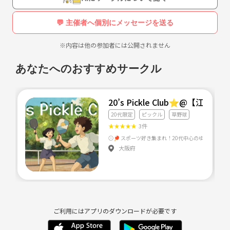
経験者・未経験者どちらも大歓迎です！
💬 主催者へ個別にメッセージを送る
年齢は20〜45歳ぐらい
楽しく野球ができる方、ぜひ一緒にやりましょう！✨
※内容は他の参加者には公開されません
つきましては、人数が集まれば練習試合！！
そして、リーグ戦・大会にも出ようと考えています。
あなたへのおすすめサークル
少しでも興味があれば、お気軽にご連絡ください！
20’s Pickle Club⭐️@【江坂】
20代限定
ピックル
草野球
★
★
★
★
★
3件
大阪府
ご利用にはアプリのダウンロードが必要です