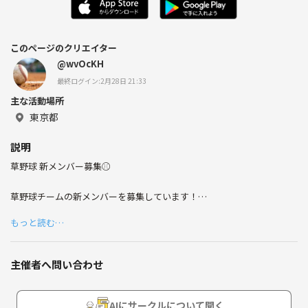
このページのクリエイター
@wvOcKH
最終ログイン:2月28日 21:33
主な活動場所
東京都
説明
草野球 新メンバー募集⚾
草野球チームの新メンバーを募集しています！
もっと読む…
現在は
・マネージャー 1名
・選手 2名(野球経験者)
主催者へ問い合わせ
まだ人数が少ないため、あと1〜3人集まったら、まずは練習からスター
トしたいと考えています😊
AIにサークルについて聞く