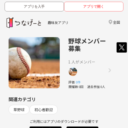
アプリを入手
アプリで開く
全国
趣味友アプリ
野球メンバー
募集
1 人がメンバー
評価
0件
開催数 0回
過去参加 0人
関連カテゴリ
草野球
初心者歓迎
ご利用にはアプリのダウンロードが必要です